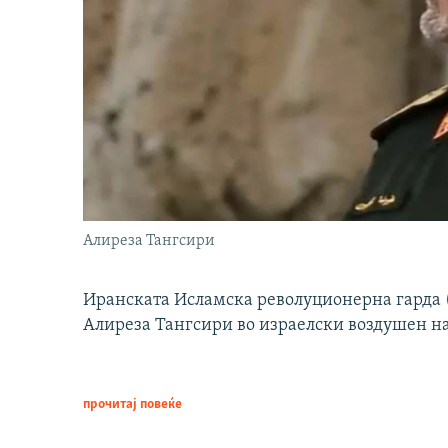
Алиреза Тангсири
Иранската Исламска револуционерна гарда (
Алиреза Тангсири во израелски воздушен н
прочитај повеќе