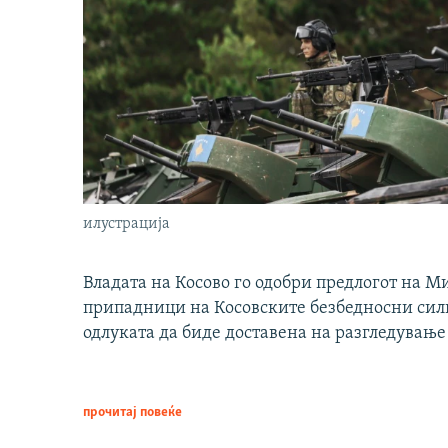
илустрација
Владата на Косово го одобри предлогот на М
припадници на Косовските безбедносни сили 
одлуката да биде доставена на разгледување
прочитај повеќе