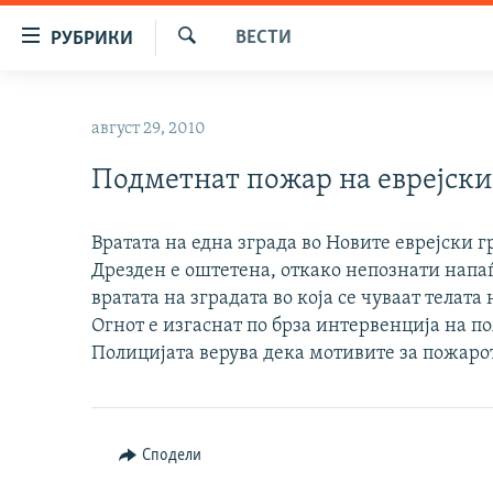
Достапни
ВЕСТИ
РУБРИКИ
линкови
Барај
Оди
МАКЕДОНИЈА
на
август 29, 2010
СВЕТ
содржината
Оди
Подметнат пожар на еврејски
ВИЗУЕЛНО
на
ВЕСТИ
главната
Вратата на една зграда во Новите еврејски 
навигација
ШТО ТРЕБА ДА ЗНАЕТЕ
Дрезден е оштетена, откако непознати напа
Премини
ПРИЈАВИ СЕ ЗА ЊУЗЛЕТЕР
вратата на зградата во која се чуваат телата
на
Огнот е изгаснат по брза интервенција на 
пребарување
ПОДКАСТ ЗОШТО?
Полицијата верува дека мотивите за пожаро
Сподели