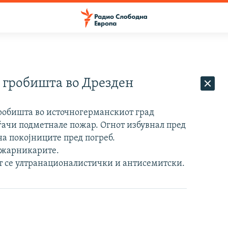
 гробишта во Дрезден
гробишта во источногерманскиот град
ѓачи подметнале пожар. Огнот избувнал пред
 на покојниците пред погреб.
пожарникарите.
т се ултранационалистички и антисемитски.