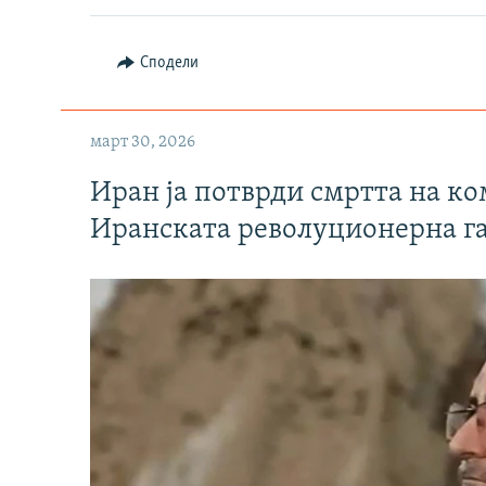
Сподели
март 30, 2026
Иран ја потврди смртта на к
Иранската револуционерна г