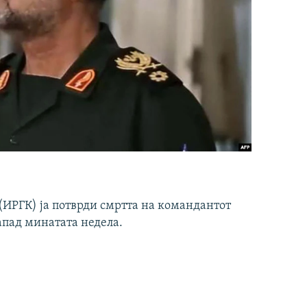
ИРГК) ја потврди смртта на командантот
апад минатата недела.