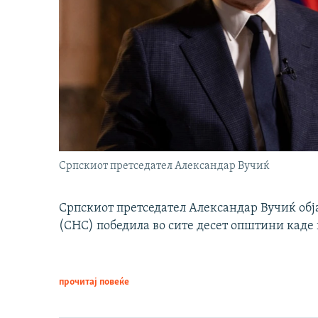
Српскиот претседател Александар Вучиќ
Српскиот претседател Александар Вучиќ обј
(СНС) победила во сите десет општини каде 
прочитај повеќе