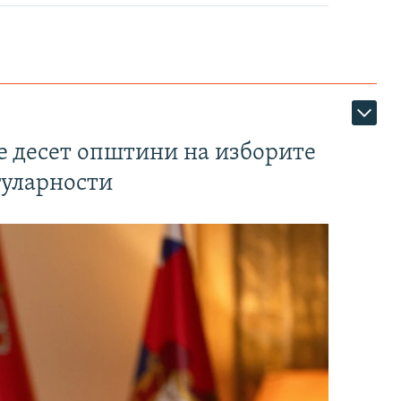
те десет општини на изборите
гуларности