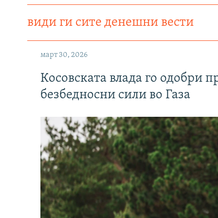
види ги сите денешни вести
март 30, 2026
Косовската влада го одобри п
безбедносни сили во Газа