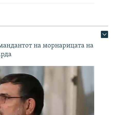
омандантот на морнарицата на
арда