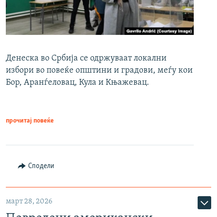
Денеска во Србија се одржуваат локални
избори во повеќе општини и градови, меѓу кои
Бор, Аранѓеловац, Кула и Књажевац.
прочитај повеќе
Сподели
март 28, 2026