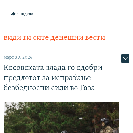
Сподели
види ги сите денешни вести
март 30, 2026
Косовската влада го одобри
предлогот за испраќање
безбедносни сили во Газа