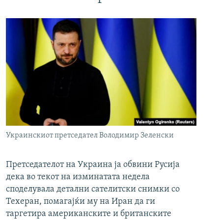
Украинскиот претседател Володимир Зеленски
Претседателот на Украина ја обвини Русија
дека во текот на изминатата недела
споделувала детални сателитски снимки со
Техеран, помагајќи му на Иран да ги
таргетира американските и британските