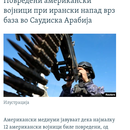
Повредени американски
војници при ирански напад врз
база во Саудиска Арабија
Илустрација
Американски медиуми јавуваат дека најмалку
12 американски војници биле повредени, од