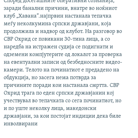
Според досегашните оперативни сознанија,
РСЕ веб страници
заради банални причини, внатре во ноќниот
клуб „Хавана“.најпрвин настанала тепачка
меѓу неколкумина српски државјани, која
продолжила и надвор од клубот. На разговор во
СВР Охрид се повикани 30-тина лица, а со
наредба на истражен судија се подигнати и
одземени компјутерите од локалот за проверка
на евентуални записи од безбедносните видео-
камери. Телото на починатиот е предадено на
обдукција, но засега нема потврда за
причините поради кои настанала смртта. СВР
Охрид трага по еден српски државјанин кој
учествувал во тепачката со сега починатиот, но
и по уште неколку лица, македонски
државјани, за кои постојат индиции дека биле
инволвирани