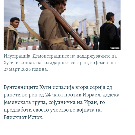
Илустрација, Демонстрациите на поддржувачите на
Хутите во знак на солидарност со Иран, во Јемен, на
27 март 2026 година.
Бунтовниците Хути испалија втора серија од
ракети во рок од 24 часа против Израел, додека
јеменската група, сојузничка на Иран, го
продлабочи своето учество во војната на
Блискиот Исток.