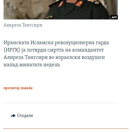
Алиреза Тангсири
Иранската Исламска револуционерна гарда
(ИРГК) ја потврди смртта на командантот
Алиреза Тангсири во израелски воздушен
напад минатата недела.
прочитај повеќе
Сподели