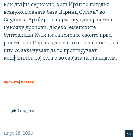
кои двајца сериозно, кога Иран го погодил
воздухопловната база „Принц Султан“ во
Саудиска Арабија со најмалку една ракета и
неколку дронови, додека јеменските
бунтовници Хути ги лансирале своите први
ракети кон Израел од почетокот на војната, со
што се закануваат да го прошируваат
конфликтот кој сега е во својата петта недела.
прочитај повеќе
Сподели
март 28, 2026