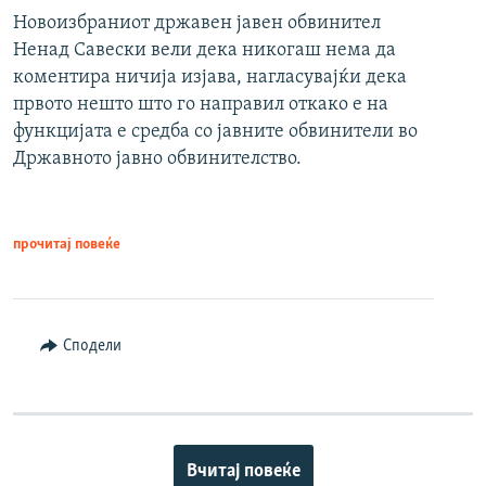
Новоизбраниот државен јавен обвинител
Ненад Савески вели дека никогаш нема да
коментира ничија изјава, нагласувајќи дека
првото нешто што го направил откако е на
функцијата е средба со јавните обвинители во
Државното јавно обвинителство.
прочитај повеќе
Сподели
Вчитај повеќе