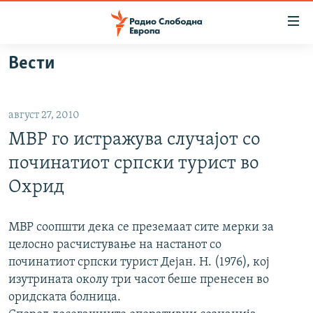
Достапни
линкови
Оди
Вести
на
МАКЕДОНИЈА
содржината
СВЕТ
Оди
август 27, 2010
ВИЗУЕЛНО
на
МВР го истражува случајот со
главната
ВЕСТИ
навигација
починатиот српски турист во
ШТО ТРЕБА ДА ЗНАЕТЕ
Премини
Охрид
на
ПРИЈАВИ СЕ ЗА ЊУЗЛЕТЕР
пребарување
ПОДКАСТ ЗОШТО?
МВР соопшти дека се преземаат сите мерки за
целосно расчистување на настанот со
починатиот српски турист Дејан. Н. (1976), кој
СЛЕДЕТЕ НЕ
изутрината околу три часот беше пренесен во
оридската болница.