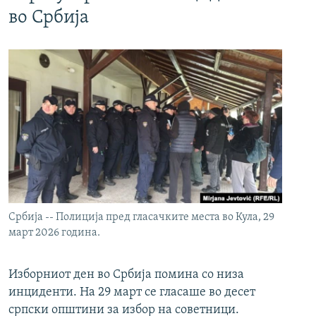
во Србија
Србија -- Полиција пред гласачките места во Кула, 29
март 2026 година.
Изборниот ден во Србија помина со низа
инциденти. На 29 март се гласаше во десет
српски општини за избор на советници.