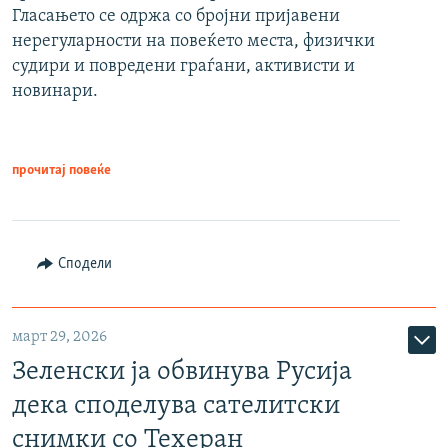
Гласањето се одржа со бројни пријавени
нерегуларности на повеќето места, физички
судири и повредени граѓани, активисти и
новинари.
прочитај повеќе
Сподели
март 29, 2026
Зеленски ја обвинува Русија
дека споделува сателитски
снимки со Техеран