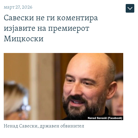
март 27, 2026
Савески не ги коментира
изјавите на премиерот
Мицкоски
Ненад Савески, државен обвинител