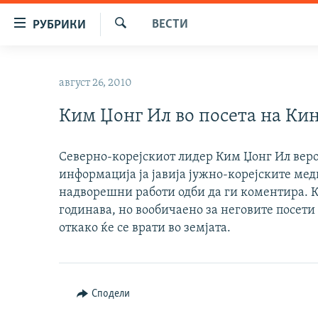
Достапни
ВЕСТИ
РУБРИКИ
линкови
Барај
Оди
МАКЕДОНИЈА
на
август 26, 2010
СВЕТ
содржината
Оди
Ким Џонг Ил во посета на Ки
ВИЗУЕЛНО
на
ВЕСТИ
главната
Северно-корејскиот лидер Ким Џонг Ил верој
навигација
ШТО ТРЕБА ДА ЗНАЕТЕ
информација ја јавија јужно-корејските ме
Премини
ПРИЈАВИ СЕ ЗА ЊУЗЛЕТЕР
надворешни работи одби да ги коментира. Ки
на
годинава, но вообичаено за неговите посети
пребарување
ПОДКАСТ ЗОШТО?
откако ќе се врати во земјата.
Сподели