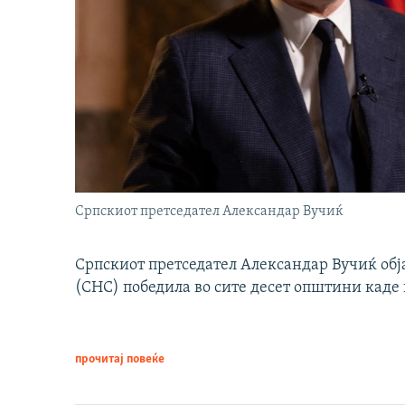
Српскиот претседател Александар Вучиќ
Српскиот претседател Александар Вучиќ обј
(СНС) победила во сите десет општини каде 
прочитај повеќе