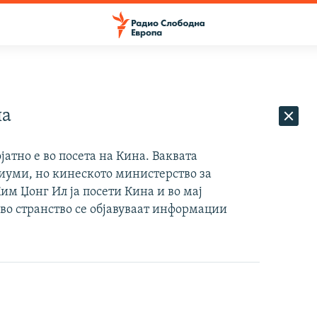
на
атно е во посета на Кина. Ваквата
диуми, но кинеското министерство за
м Џонг Ил ја посети Кина и во мај
 во странство се објавуваат информации