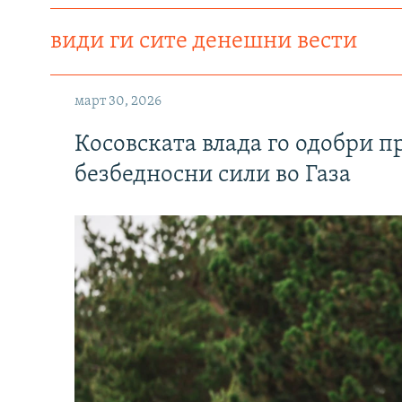
види ги сите денешни вести
март 30, 2026
Косовската влада го одобри п
безбедносни сили во Газа