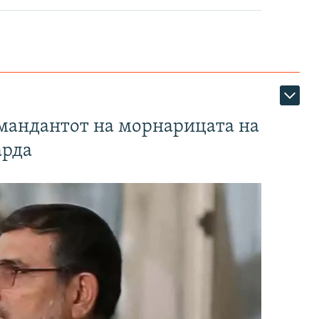
омандантот на морнарицата на
арда