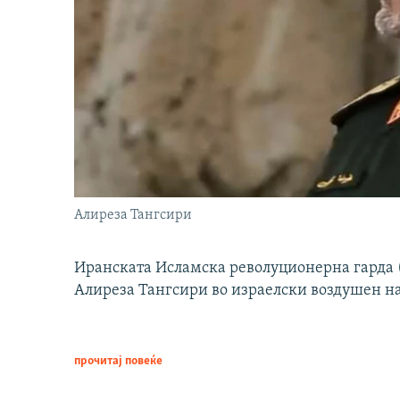
Алиреза Тангсири
Иранската Исламска револуционерна гарда (
Алиреза Тангсири во израелски воздушен н
прочитај повеќе