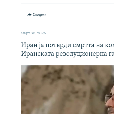
Сподели
март 30, 2026
Иран ја потврди смртта на к
Иранската револуционерна г