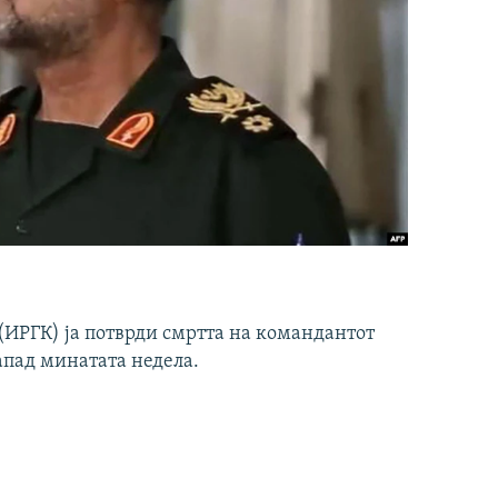
ИРГК) ја потврди смртта на командантот
апад минатата недела.