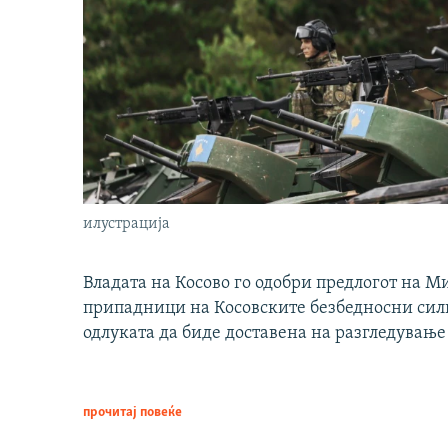
илустрација
Владата на Косово го одобри предлогот на М
припадници на Косовските безбедносни сили 
одлуката да биде доставена на разгледување
прочитај повеќе