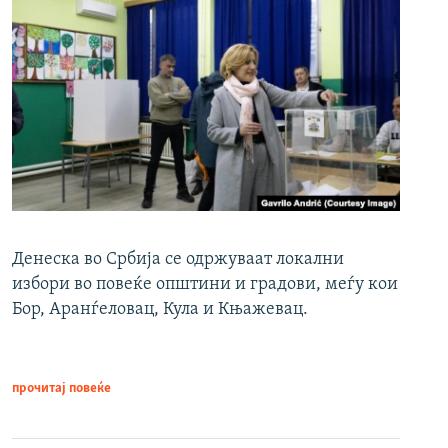
Денеска во Србија се одржуваат локални
избори во повеќе општини и градови, меѓу кои
Бор, Аранѓеловац, Кула и Књажевац.
прочитај повеќе