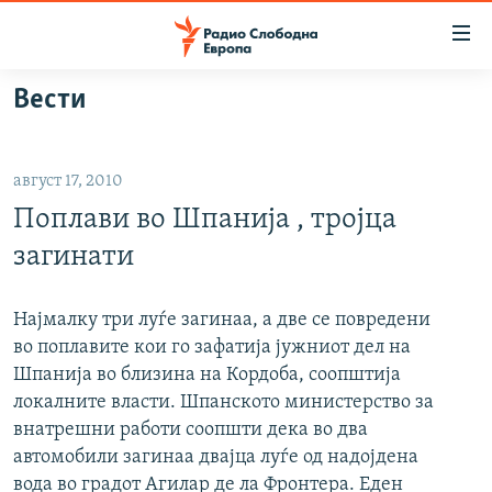
Достапни
линкови
Оди
Вести
на
МАКЕДОНИЈА
содржината
СВЕТ
Оди
август 17, 2010
ВИЗУЕЛНО
на
Поплави во Шпанија , тројца
главната
ВЕСТИ
навигација
загинати
ШТО ТРЕБА ДА ЗНАЕТЕ
Премини
на
ПРИЈАВИ СЕ ЗА ЊУЗЛЕТЕР
Најмалку три луѓе загинаа, а две се повредени
пребарување
во поплавите кои го зафатија јужниот дел на
ПОДКАСТ ЗОШТО?
Шпанија во близина на Кордоба, соопштија
локалните власти. Шпанското министерство за
СЛЕДЕТЕ НЕ
внатрешни работи соопшти дека во два
автомобили загинаа двајца луѓе од надојдена
вода во градот Агилар де ла Фронтера. Еден