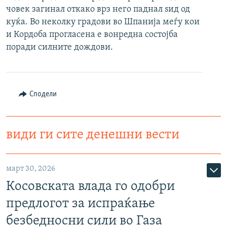
човек загинал откако врз него паднал ѕид од
РСЕ веб страници
куќа. Во неколку градови во Шпанија меѓу кои
и Кордоба прогласена е вонредна состојба
поради силните дождови.
Сподели
види ги сите денешни вести
март 30, 2026
Косовската влада го одобри
предлогот за испраќање
безбедносни сили во Газа