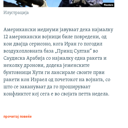
Илустрација
Американски медиуми јавуваат дека најмалку
12 американски војници биле повредени, од
кои двајца сериозно, кога Иран го погодил
воздухопловната база „Принц Султан“ во
Саудиска Арабија со најмалку една ракета и
неколку дронови, додека јеменските
бунтовници Хути ги лансирале своите први
ракети кон Израел од почетокот на војната, со
што се закануваат да го прошируваат
конфликтот кој сега е во својата петта недела.
прочитај повеќе