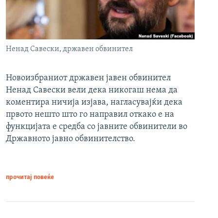
Ненад Савески, државен обвинител
Новоизбраниот државен јавен обвинител
Ненад Савески вели дека никогаш нема да
коментира ничија изјава, нагласувајќи дека
првото нешто што го направил откако е на
функцијата е средба со јавните обвинители во
Државното јавно обвинителство.
прочитај повеќе