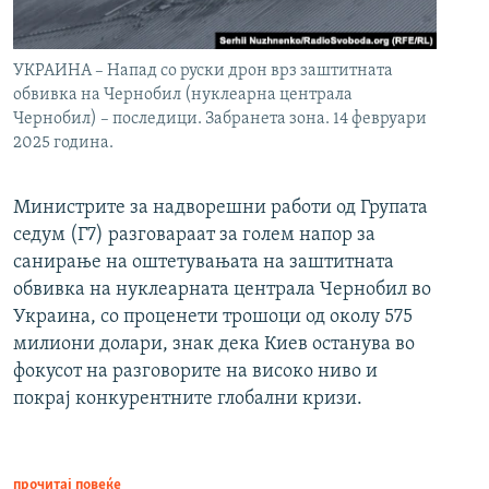
УКРАИНА – Напад со руски дрон врз заштитната
обвивка на Чернобил (нуклеарна централа
Чернобил) – последици. Забранета зона. 14 февруари
2025 година.
Министрите за надворешни работи од Групата
седум (Г7) разговараат за голем напор за
санирање на оштетувањата на заштитната
обвивка на нуклеарната централа Чернобил во
Украина, со проценети трошоци од околу 575
милиони долари, знак дека Киев останува во
фокусот на разговорите на високо ниво и
покрај конкурентните глобални кризи.
прочитај повеќе