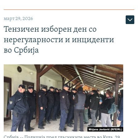
март 29, 2026
Тензичен изборен ден со
нерегуларности и инциденти
во Србија
Србија -- Полиција пред гласачките места во Кула, 29