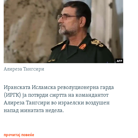
Алиреза Тангсири
Иранската Исламска револуционерна гарда
(ИРГК) ја потврди смртта на командантот
Алиреза Тангсири во израелски воздушен
напад минатата недела.
прочитај повеќе