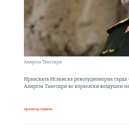
Алиреза Тангсири
Иранската Исламска револуционерна гарда (
Алиреза Тангсири во израелски воздушен н
прочитај повеќе