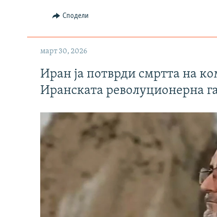
Сподели
март 30, 2026
Иран ја потврди смртта на к
Иранската револуционерна г