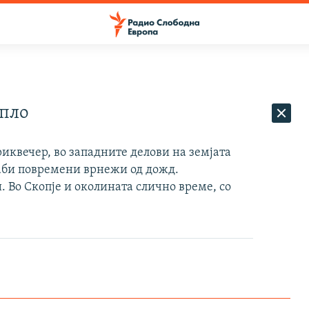
опло
риквечер, во западните делови на земјата
лаби повремени врнежи од дожд.
. Во Скопје и околината слично време, со