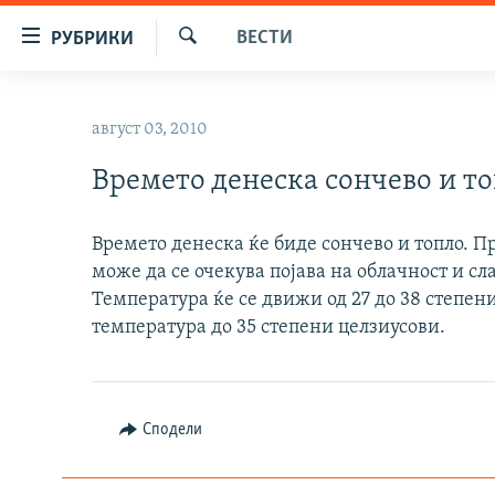
Достапни
ВЕСТИ
РУБРИКИ
линкови
Барај
Оди
МАКЕДОНИЈА
на
август 03, 2010
СВЕТ
содржината
Оди
Времето денеска сончево и т
ВИЗУЕЛНО
на
ВЕСТИ
главната
Времето денеска ќе биде сончево и топло. П
навигација
ШТО ТРЕБА ДА ЗНАЕТЕ
може да се очекува појава на облачност и с
Премини
ПРИЈАВИ СЕ ЗА ЊУЗЛЕТЕР
Температура ќе се движи од 27 до 38 степени
на
температура до 35 степени целзиусови.
пребарување
ПОДКАСТ ЗОШТО?
Сподели