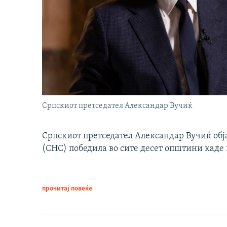
Српскиот претседател Александар Вучиќ
Српскиот претседател Александар Вучиќ обј
(СНС) победила во сите десет општини каде 
прочитај повеќе