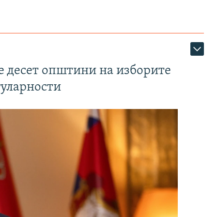
те десет општини на изборите
гуларности