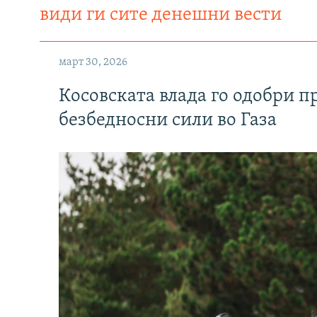
види ги сите денешни вести
март 30, 2026
Косовската влада го одобри п
безбедносни сили во Газа