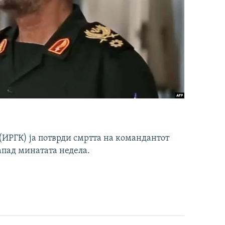
ИРГК) ја потврди смртта на командантот
апад минатата недела.