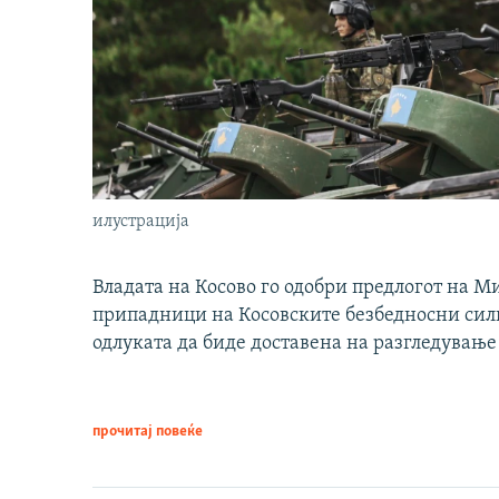
илустрација
Владата на Косово го одобри предлогот на М
припадници на Косовските безбедносни сили 
одлуката да биде доставена на разгледување
прочитај повеќе