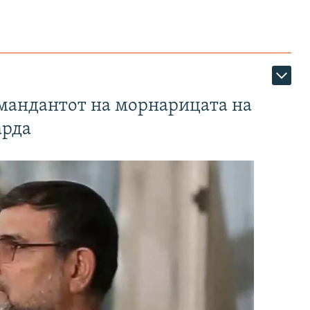
омандантот на морнарицата на
арда