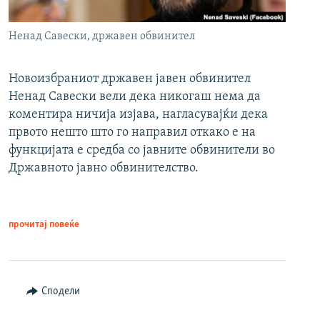
Ненад Савески, државен обвинител
Новоизбраниот државен јавен обвинител
Ненад Савески вели дека никогаш нема да
коментира ничија изјава, нагласувајќи дека
првото нешто што го направил откако е на
функцијата е средба со јавните обвинители во
Државното јавно обвинителство.
прочитај повеќе
Сподели