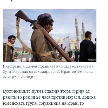
Илустрација, Демонстрациите на поддржувачите на
Хутите во знак на солидарност со Иран, во Јемен, на
27 март 2026 година.
Бунтовниците Хути испалија втора серија од
ракети во рок од 24 часа против Израел, додека
јеменската група, сојузничка на Иран, го