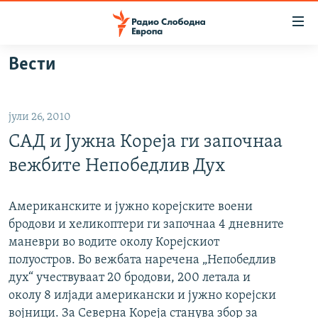
Достапни
линкови
Оди
Вести
на
МАКЕДОНИЈА
содржината
СВЕТ
Оди
јули 26, 2010
ВИЗУЕЛНО
на
САД и Јужна Кореја ги започнаа
главната
ВЕСТИ
навигација
вежбите Непобедлив Дух
ШТО ТРЕБА ДА ЗНАЕТЕ
Премини
на
ПРИЈАВИ СЕ ЗА ЊУЗЛЕТЕР
Американските и јужно корејските воени
пребарување
бродови и хеликоптери ги започнаа 4 дневните
ПОДКАСТ ЗОШТО?
маневри во водите околу Корејскиот
полуостров. Во вежбата наречена „Непобедлив
СЛЕДЕТЕ НЕ
дух“ учествуваат 20 бродови, 200 летала и
околу 8 илјади американски и јужно корејски
војници. За Северна Кореја станува збор за