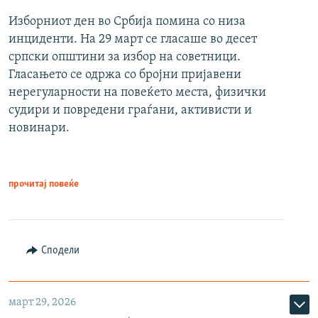
Изборниот ден во Србија помина со низа
инциденти. На 29 март се гласаше во десет
српски општини за избор на советници.
Гласањето се одржа со бројни пријавени
нерегуларности на повеќето места, физички
судири и повредени граѓани, активисти и
новинари.
прочитај повеќе
Сподели
март 29, 2026