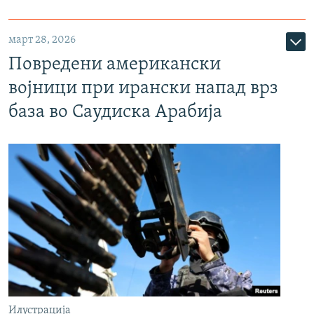
март 28, 2026
Повредени американски
војници при ирански напад врз
база во Саудиска Арабија
Илустрација