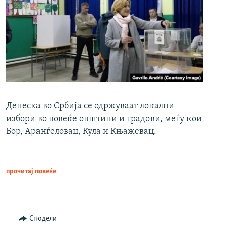
Денеска во Србија се одржуваат локални
избори во повеќе општини и градови, меѓу кои
Бор, Аранѓеловац, Кула и Књажевац.
прочитај повеќе
Сподели