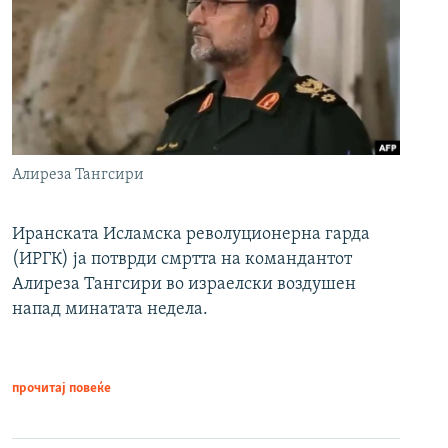
Алиреза Тангсири
Иранската Исламска револуционерна гарда
(ИРГК) ја потврди смртта на командантот
Алиреза Тангсири во израелски воздушен
напад минатата недела.
прочитај повеќе