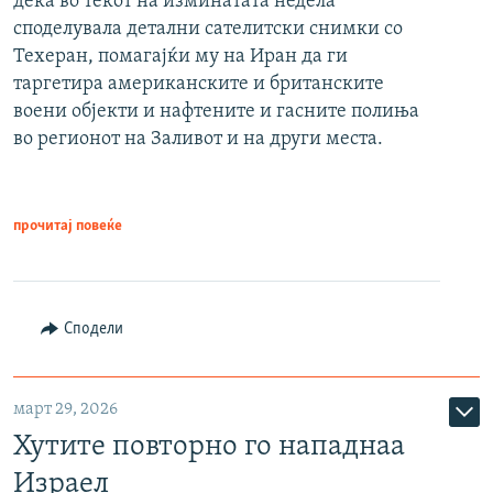
дека во текот на изминатата недела
споделувала детални сателитски снимки со
Техеран, помагајќи му на Иран да ги
таргетира американските и британските
воени објекти и нафтените и гасните полиња
во регионот на Заливот и на други места.
прочитај повеќе
Сподели
март 29, 2026
Хутите повторно го нападнаа
Израел