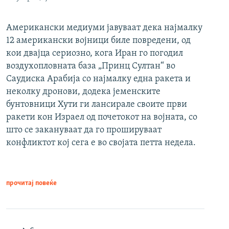
Американски медиуми јавуваат дека најмалку
12 американски војници биле повредени, од
кои двајца сериозно, кога Иран го погодил
воздухопловната база „Принц Султан“ во
Саудиска Арабија со најмалку една ракета и
неколку дронови, додека јеменските
бунтовници Хути ги лансирале своите први
ракети кон Израел од почетокот на војната, со
што се закануваат да го прошируваат
конфликтот кој сега е во својата петта недела.
прочитај повеќе