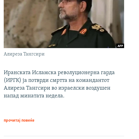
Алиреза Тангсири
Иранската Исламска револуционерна гарда
(ИРГК) ја потврди смртта на командантот
Алиреза Тангсири во израелски воздушен
напад минатата недела.
прочитај повеќе