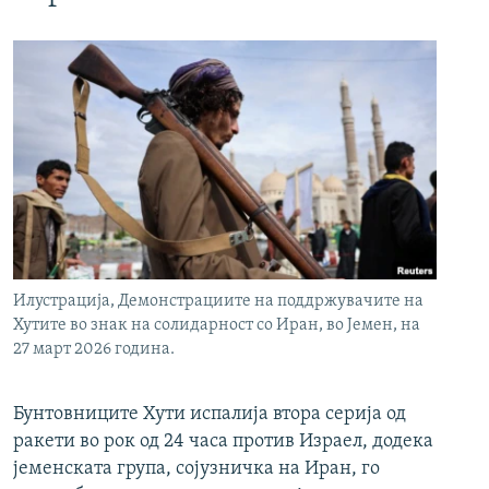
Илустрација, Демонстрациите на поддржувачите на
Хутите во знак на солидарност со Иран, во Јемен, на
27 март 2026 година.
Бунтовниците Хути испалија втора серија од
ракети во рок од 24 часа против Израел, додека
јеменската група, сојузничка на Иран, го