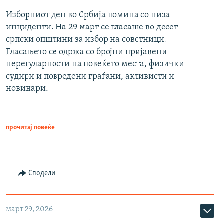
Изборниот ден во Србија помина со низа
инциденти. На 29 март се гласаше во десет
српски општини за избор на советници.
Гласањето се одржа со бројни пријавени
нерегуларности на повеќето места, физички
судири и повредени граѓани, активисти и
новинари.
прочитај повеќе
Сподели
март 29, 2026