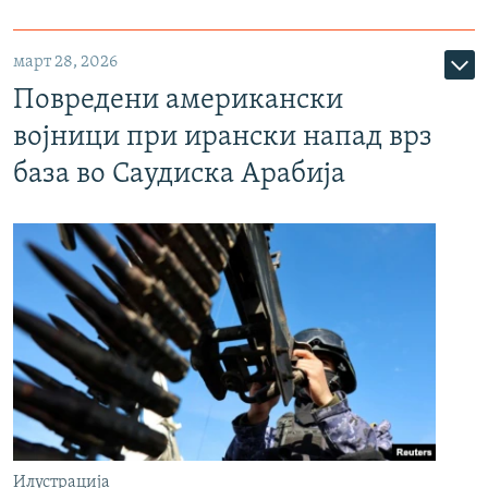
март 28, 2026
Повредени американски
војници при ирански напад врз
база во Саудиска Арабија
Илустрација