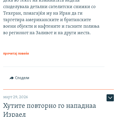
дека во текот на изминатата недела
споделувала детални сателитски снимки со
Техеран, помагајќи му на Иран да ги
таргетира американските и британските
воени објекти и нафтените и гасните полиња
во регионот на Заливот и на други места.
прочитај повеќе
Сподели
март 29, 2026
Хутите повторно го нападнаа
Израел