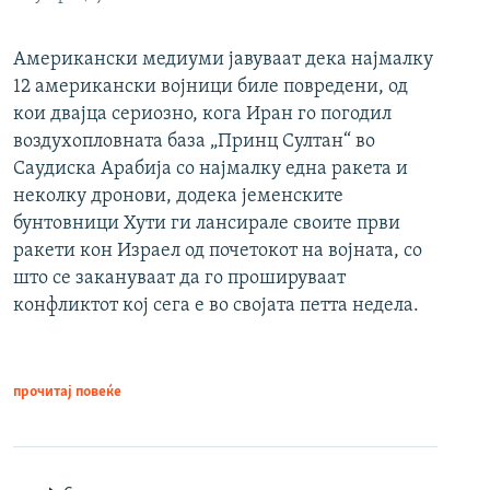
Американски медиуми јавуваат дека најмалку
12 американски војници биле повредени, од
кои двајца сериозно, кога Иран го погодил
воздухопловната база „Принц Султан“ во
Саудиска Арабија со најмалку една ракета и
неколку дронови, додека јеменските
бунтовници Хути ги лансирале своите први
ракети кон Израел од почетокот на војната, со
што се закануваат да го прошируваат
конфликтот кој сега е во својата петта недела.
прочитај повеќе