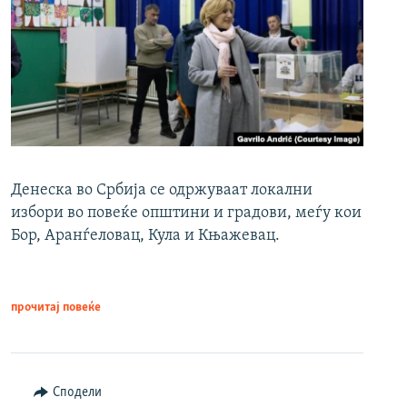
Денеска во Србија се одржуваат локални
избори во повеќе општини и градови, меѓу кои
Бор, Аранѓеловац, Кула и Књажевац.
прочитај повеќе
Сподели