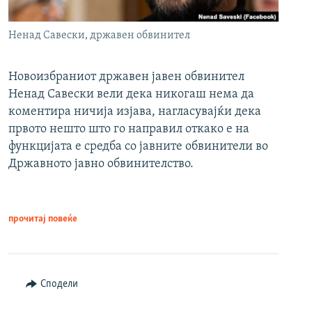
Ненад Савески, државен обвинител
Новоизбраниот државен јавен обвинител
Ненад Савески вели дека никогаш нема да
коментира ничија изјава, нагласувајќи дека
првото нешто што го направил откако е на
функцијата е средба со јавните обвинители во
Државното јавно обвинителство.
прочитај повеќе
Сподели