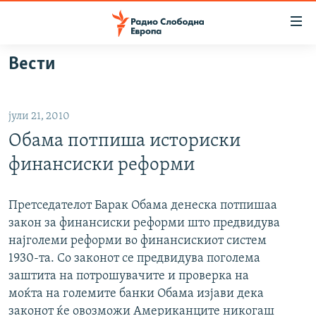
Достапни
линкови
Оди
Вести
на
МАКЕДОНИЈА
содржината
СВЕТ
Оди
јули 21, 2010
ВИЗУЕЛНО
на
Обама потпиша историски
главната
ВЕСТИ
навигација
финансиски реформи
ШТО ТРЕБА ДА ЗНАЕТЕ
Премини
на
ПРИЈАВИ СЕ ЗА ЊУЗЛЕТЕР
Претседателот Барак Обама денеска потпишаа
пребарување
закон за финансиски реформи што предвидува
ПОДКАСТ ЗОШТО?
најголеми реформи во финансискиот систем
1930-та. Со законот се предвидува поголема
СЛЕДЕТЕ НЕ
заштита на потрошувачите и проверка на
моќта на големите банки Обама изјави дека
законот ќе овозможи Американците никогаш