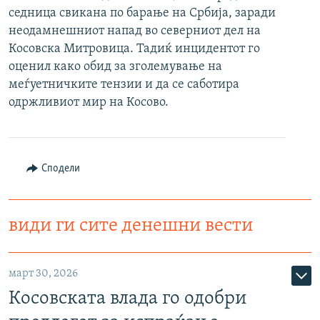
седница свикана по барање на Србија, заради
РСЕ веб страници
неодамнешниот напад во северниот дел на
Косовска Митровица. Тадиќ инцидентот го
оценил како обид за зголемување на
меѓуетничките тензии и да се саботира
одржливиот мир на Косово.
Сподели
види ги сите денешни вести
март 30, 2026
Косовската влада го одобри