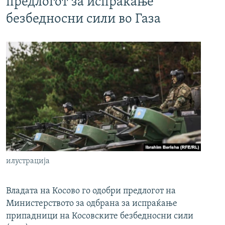
предлогот за испраќање
безбедносни сили во Газа
илустрација
Владата на Косово го одобри предлогот на
Министерството за одбрана за испраќање
припадници на Косовските безбедносни сили