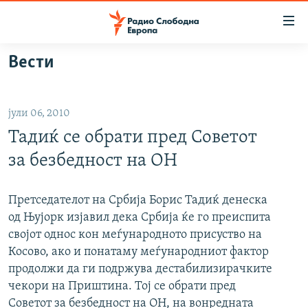
Достапни
линкови
Оди
Вести
на
МАКЕДОНИЈА
содржината
СВЕТ
Оди
јули 06, 2010
ВИЗУЕЛНО
на
Тадиќ се обрати пред Советот
главната
ВЕСТИ
навигација
за безбедност на ОН
ШТО ТРЕБА ДА ЗНАЕТЕ
Премини
на
ПРИЈАВИ СЕ ЗА ЊУЗЛЕТЕР
Претседателот на Србија Борис Тадиќ денеска
пребарување
од Њујорк изјавил дека Србија ќе го преиспита
ПОДКАСТ ЗОШТО?
својот однос кон меѓународното присуство на
Косово, ако и понатаму меѓународниот фактор
СЛЕДЕТЕ НЕ
продолжи да ги подржува дестабилизирачките
чекори на Приштина. Тој се обрати пред
Советот за безбедност на ОН, на вонредната