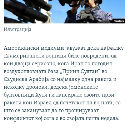
Илустрација
Американски медиуми јавуваат дека најмалку
12 американски војници биле повредени, од
кои двајца сериозно, кога Иран го погодил
воздухопловната база „Принц Султан“ во
Саудиска Арабија со најмалку една ракета и
неколку дронови, додека јеменските
бунтовници Хути ги лансирале своите први
ракети кон Израел од почетокот на војната, со
што се закануваат да го прошируваат
конфликтот кој сега е во својата петта недела.