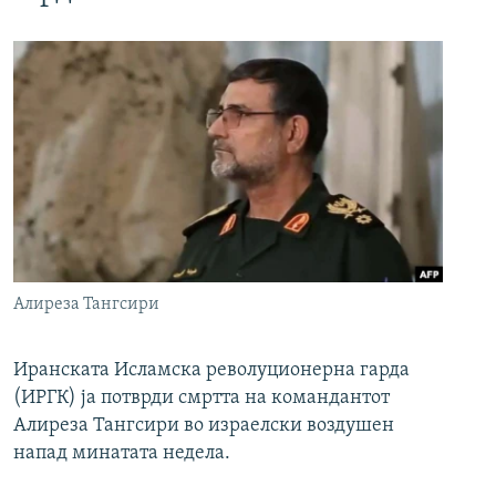
Алиреза Тангсири
Иранската Исламска револуционерна гарда
(ИРГК) ја потврди смртта на командантот
Алиреза Тангсири во израелски воздушен
напад минатата недела.