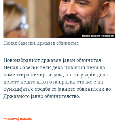
Ненад Савески, државен обвинител
Новоизбраниот државен јавен обвинител
Ненад Савески вели дека никогаш нема да
коментира ничија изјава, нагласувајќи дека
првото нешто што го направил откако е на
функцијата е средба со јавните обвинители во
Државното јавно обвинителство.
прочитај повеќе