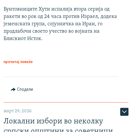
Бунтовниците Хути испалија втора серија од
ракети во рок од 24 часа против Израел, додека
јеменската група, сојузничка на Иран, го
продлабочи своето учество во војната на
Блискиот Исток.
прочитај повеќе
Сподели
март 29, 2026
Локални избори во неколку
српски општини за советници