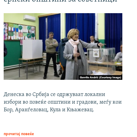
Денеска во Србија се одржуваат локални
избори во повеќе општини и градови, меѓу кои
Бор, Аранѓеловац, Кула и Књажевац.
прочитај повеќе