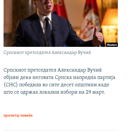
Српскиот претседател Александар Вучиќ
Српскиот претседател Александар Вучиќ
објави дека неговата Српска напредна партија
(СНС) победила во сите десет општини каде
што се одржаа локални избори на 29 март.
прочитај повеќе