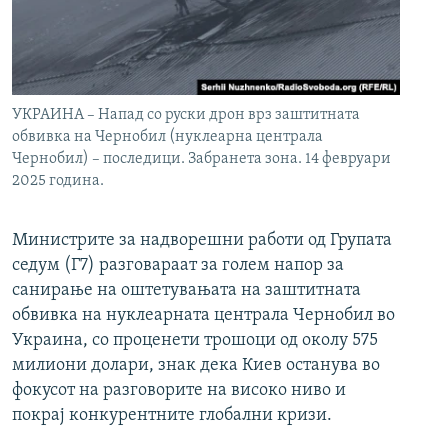
УКРАИНА – Напад со руски дрон врз заштитната
обвивка на Чернобил (нуклеарна централа
Чернобил) – последици. Забранета зона. 14 февруари
2025 година.
Министрите за надворешни работи од Групата
седум (Г7) разговараат за голем напор за
санирање на оштетувањата на заштитната
обвивка на нуклеарната централа Чернобил во
Украина, со проценети трошоци од околу 575
милиони долари, знак дека Киев останува во
фокусот на разговорите на високо ниво и
покрај конкурентните глобални кризи.