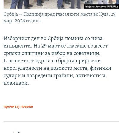
Србија -- Полиција пред гласачките места во Кула, 29
март 2026 година.
Изборниот ден во Србија помина со низа
инциденти. На 29 март се гласаше во десет
српски општини за избор на советници.
Гласањето се одржа со бројни пријавени
нерегуларности на повеќето места, физички
судири и повредени граѓани, активисти и
новинари.
прочитај повеќе