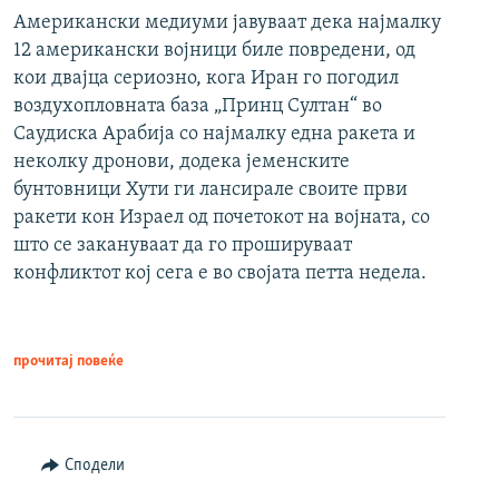
Американски медиуми јавуваат дека најмалку
12 американски војници биле повредени, од
кои двајца сериозно, кога Иран го погодил
воздухопловната база „Принц Султан“ во
Саудиска Арабија со најмалку една ракета и
неколку дронови, додека јеменските
бунтовници Хути ги лансирале своите први
ракети кон Израел од почетокот на војната, со
што се закануваат да го прошируваат
конфликтот кој сега е во својата петта недела.
прочитај повеќе
Сподели