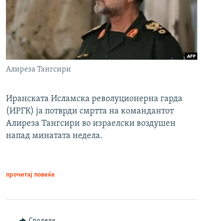
Алиреза Тангсири
Иранската Исламска револуционерна гарда
(ИРГК) ја потврди смртта на командантот
Алиреза Тангсири во израелски воздушен
напад минатата недела.
прочитај повеќе