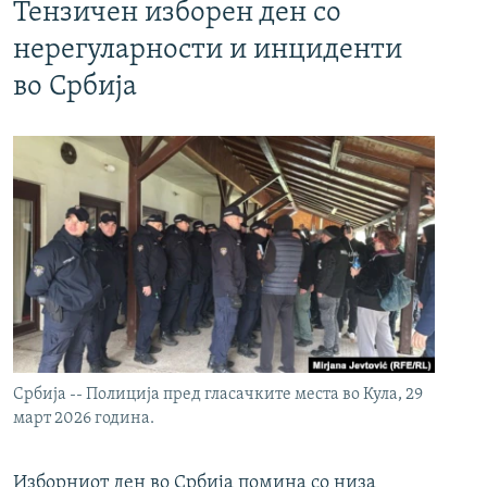
Тензичен изборен ден со
нерегуларности и инциденти
во Србија
Србија -- Полиција пред гласачките места во Кула, 29
март 2026 година.
Изборниот ден во Србија помина со низа