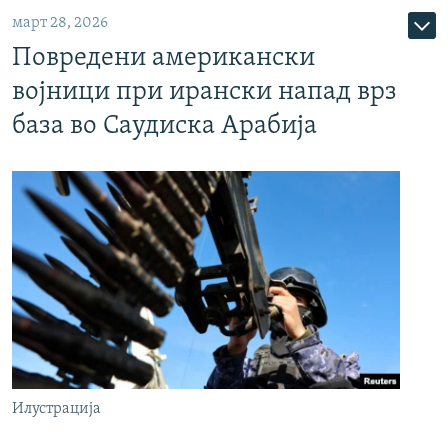
март 28, 2026
Повредени американски
војници при ирански напад врз
база во Саудиска Арабија
Илустрација