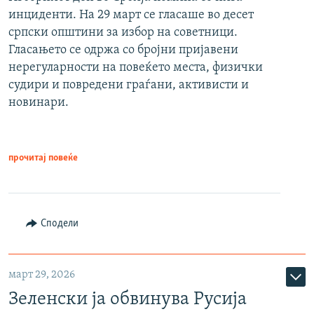
инциденти. На 29 март се гласаше во десет
српски општини за избор на советници.
Гласањето се одржа со бројни пријавени
нерегуларности на повеќето места, физички
судири и повредени граѓани, активисти и
новинари.
прочитај повеќе
Сподели
март 29, 2026
Зеленски ја обвинува Русија