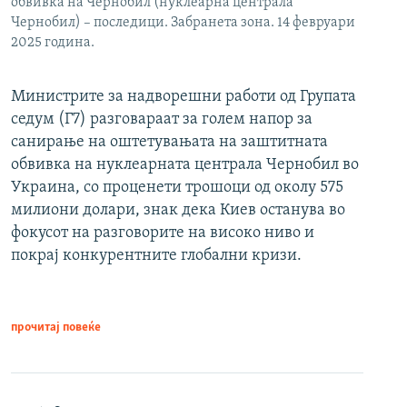
обвивка на Чернобил (нуклеарна централа
Чернобил) – последици. Забранета зона. 14 февруари
2025 година.
Министрите за надворешни работи од Групата
седум (Г7) разговараат за голем напор за
санирање на оштетувањата на заштитната
обвивка на нуклеарната централа Чернобил во
Украина, со проценети трошоци од околу 575
милиони долари, знак дека Киев останува во
фокусот на разговорите на високо ниво и
покрај конкурентните глобални кризи.
прочитај повеќе