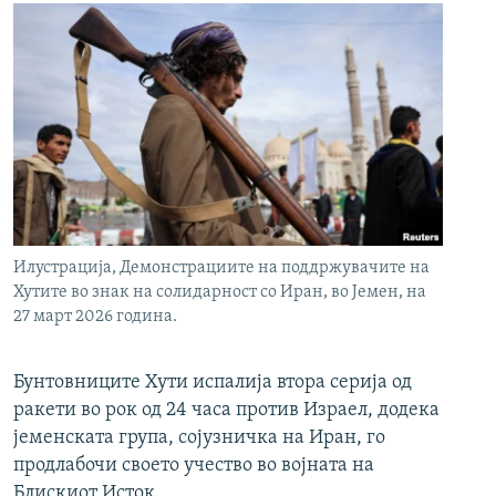
Илустрација, Демонстрациите на поддржувачите на
Хутите во знак на солидарност со Иран, во Јемен, на
27 март 2026 година.
Бунтовниците Хути испалија втора серија од
ракети во рок од 24 часа против Израел, додека
јеменската група, сојузничка на Иран, го
продлабочи своето учество во војната на
Блискиот Исток.