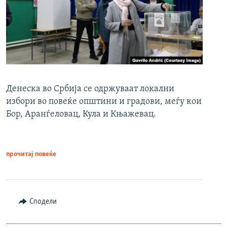
Денеска во Србија се одржуваат локални
избори во повеќе општини и градови, меѓу кои
Бор, Аранѓеловац, Кула и Књажевац.
прочитај повеќе
Сподели