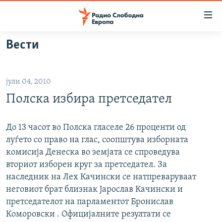
Достапни
линкови
Оди
Вести
на
МАКЕДОНИЈА
содржината
СВЕТ
Оди
јули 04, 2010
ВИЗУЕЛНО
на
Полска избира претседател
главната
ВЕСТИ
навигација
ШТО ТРЕБА ДА ЗНАЕТЕ
Премини
До 13 часот во Полска гласеле 26 проценти од
на
луѓето со право на глас, соопштува изборната
ПРИЈАВИ СЕ ЗА ЊУЗЛЕТЕР
пребарување
комисија Денеска во земјата се спроведува
ПОДКАСТ ЗОШТО?
вториот изборен круг за претседател. За
наследник на Лех Качински се натпреваруваат
СЛЕДЕТЕ НЕ
неговиот брат близнак Јарослав Качински и
претседателот на парламентот Бронислав
Коморовски . Официјалните резултати се