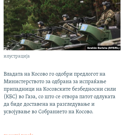
илустрација
Владата на Косово го одобри предлогот на
Министерството за одбрана за испраќање
припадници на Косовските безбедносни сили
(КБС) во Газа, со што се отвора патот одлуката
да биде доставена на разгледување и
усвојување во Собранието на Косово.