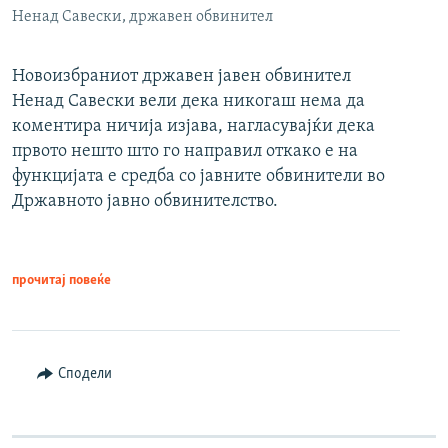
Ненад Савески, државен обвинител
Новоизбраниот државен јавен обвинител
Ненад Савески вели дека никогаш нема да
коментира ничија изјава, нагласувајќи дека
првото нешто што го направил откако е на
функцијата е средба со јавните обвинители во
Државното јавно обвинителство.
прочитај повеќе
Сподели