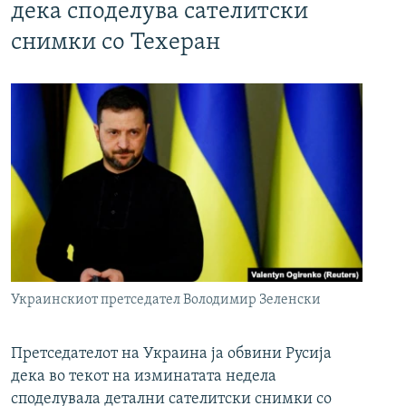
дека споделува сателитски
снимки со Техеран
Украинскиот претседател Володимир Зеленски
Претседателот на Украина ја обвини Русија
дека во текот на изминатата недела
споделувала детални сателитски снимки со