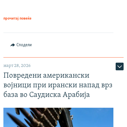
прочитај повеќе
Сподели
март 28, 2026
Повредени американски
војници при ирански напад врз
база во Саудиска Арабија