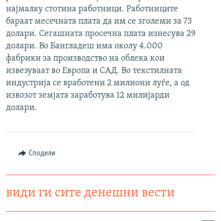
најмалку стотина работници. Работниците
РСЕ веб страници
бараат месечната плaта да им се зголеми за 73
долари. Сегашната просечна плата изнесува 29
долари. Во Бангладеш има околу 4.000
фабрики за производство на облека кои
извезуваат во Европа и САД. Во текстилната
индустрија се вработени 2 милиони луѓе, а од
извозот земјата заработува 12 милијарди
долари.
Сподели
види ги сите денешни вести