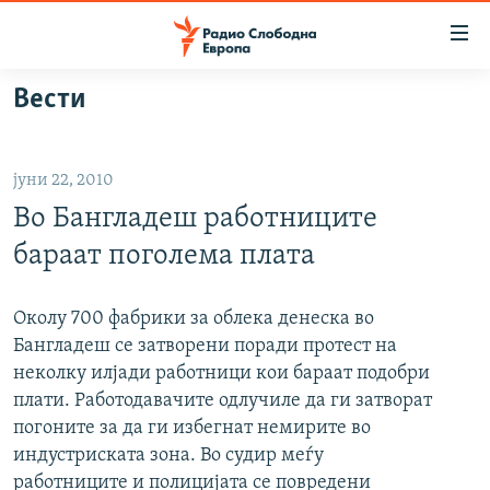
Достапни
линкови
Оди
Вести
на
МАКЕДОНИЈА
содржината
СВЕТ
Оди
јуни 22, 2010
ВИЗУЕЛНО
на
Во Бангладеш работниците
главната
ВЕСТИ
навигација
бараат поголема плата
ШТО ТРЕБА ДА ЗНАЕТЕ
Премини
на
ПРИЈАВИ СЕ ЗА ЊУЗЛЕТЕР
Околу 700 фабрики за облека денeска во
пребарување
Банглaдеш се затворени поради протест на
ПОДКАСТ ЗОШТО?
неколку илјади работници кои бараат подобри
плати. Работодавaчите одлучиле да ги затворат
СЛЕДЕТЕ НЕ
погоните за да ги избегнат немирите во
индустриската зона. Во судир меѓу
работниците и полицијата се повредени