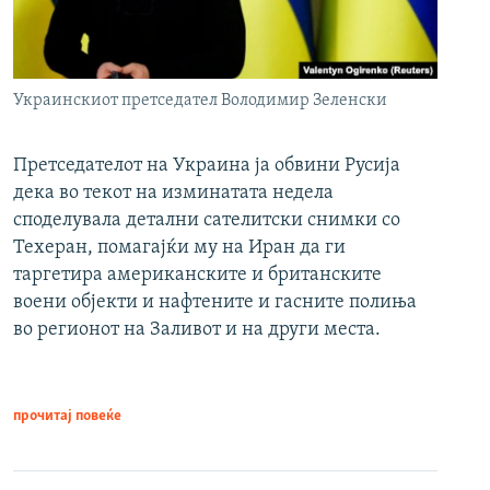
Украинскиот претседател Володимир Зеленски
Претседателот на Украина ја обвини Русија
дека во текот на изминатата недела
споделувала детални сателитски снимки со
Техеран, помагајќи му на Иран да ги
таргетира американските и британските
воени објекти и нафтените и гасните полиња
во регионот на Заливот и на други места.
прочитај повеќе