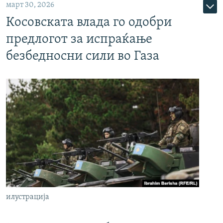
март 30, 2026
Косовската влада го одобри
предлогот за испраќање
безбедносни сили во Газа
илустрација