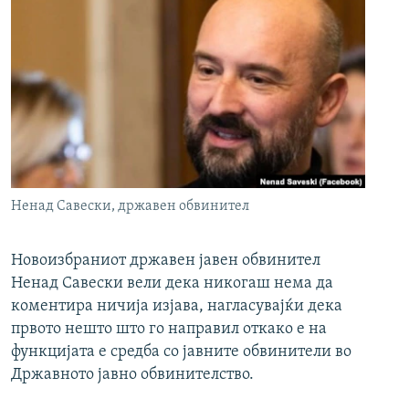
Ненад Савески, државен обвинител
Новоизбраниот државен јавен обвинител
Ненад Савески вели дека никогаш нема да
коментира ничија изјава, нагласувајќи дека
првото нешто што го направил откако е на
функцијата е средба со јавните обвинители во
Државното јавно обвинителство.