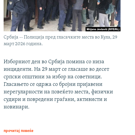
Србија -- Полиција пред гласачките места во Кула, 29
март 2026 година.
Изборниот ден во Србија помина со низа
инциденти. На 29 март се гласаше во десет
српски општини за избор на советници.
Гласањето се одржа со бројни пријавени
нерегуларности на повеќето места, физички
судири и повредени граѓани, активисти и
новинари.
прочитај повеќе