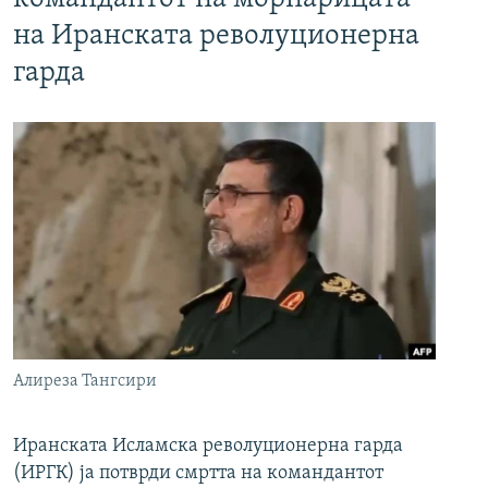
на Иранската револуционерна
гарда
Алиреза Тангсири
Иранската Исламска револуционерна гарда
(ИРГК) ја потврди смртта на командантот