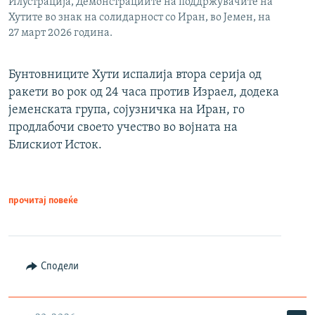
Илустрација, Демонстрациите на поддржувачите на
Хутите во знак на солидарност со Иран, во Јемен, на
27 март 2026 година.
Бунтовниците Хути испалија втора серија од
ракети во рок од 24 часа против Израел, додека
јеменската група, сојузничка на Иран, го
продлабочи своето учество во војната на
Блискиот Исток.
прочитај повеќе
Сподели