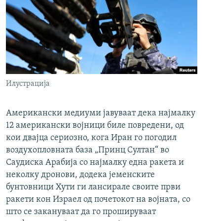
Илустрација
Американски медиуми јавуваат дека најмалку
12 американски војници биле повредени, од
кои двајца сериозно, кога Иран го погодил
воздухопловната база „Принц Султан“ во
Саудиска Арабија со најмалку една ракета и
неколку дронови, додека јеменските
бунтовници Хути ги лансирале своите први
ракети кон Израел од почетокот на војната, со
што се закануваат да го прошируваат