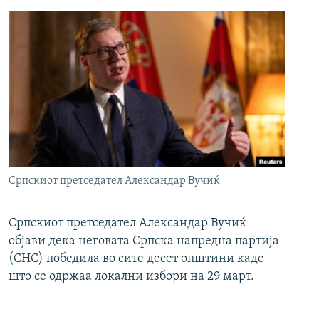
Српскиот претседател Александар Вучиќ
Српскиот претседател Александар Вучиќ
објави дека неговата Српска напредна партија
(СНС) победила во сите десет општини каде
што се одржаа локални избори на 29 март.