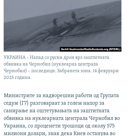
УКРАИНА – Напад со руски дрон врз заштитната
обвивка на Чернобил (нуклеарна централа
Чернобил) – последици. Забранета зона. 14 февруари
2025 година.
Министрите за надворешни работи од Групата
седум (Г7) разговараат за голем напор за
санирање на оштетувањата на заштитната
обвивка на нуклеарната централа Чернобил во
Украина, со проценети трошоци од околу 575
милиони долари, знак дека Киев останува во