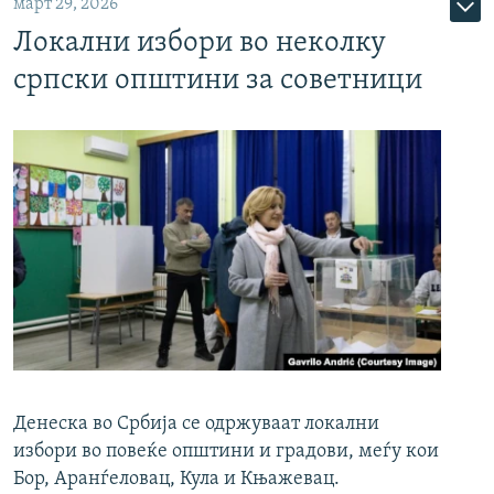
март 29, 2026
Локални избори во неколку
српски општини за советници
Денеска во Србија се одржуваат локални
избори во повеќе општини и градови, меѓу кои
Бор, Аранѓеловац, Кула и Књажевац.