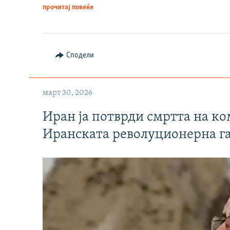
прочитај повеќе
Сподели
март 30, 2026
Иран ја потврди смртта на к
Иранската револуционерна г