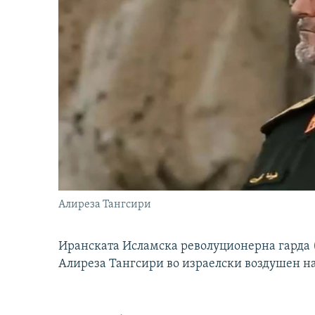
Алиреза Тангсири
Иранската Исламска револуционерна гарда (
Алиреза Тангсири во израелски воздушен н