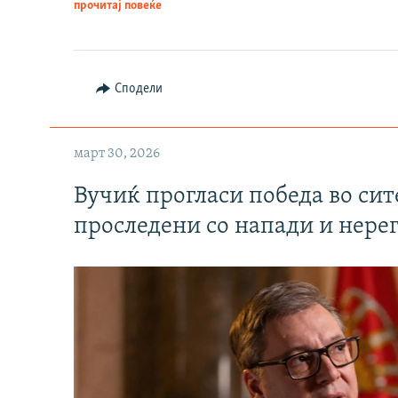
прочитај повеќе
Сподели
март 30, 2026
Вучиќ прогласи победа во си
проследени со напади и нере