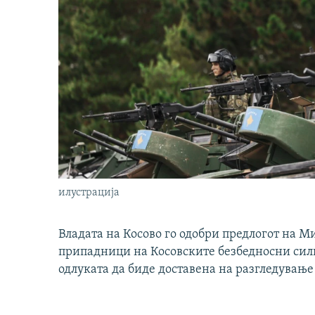
илустрација
Владата на Косово го одобри предлогот на М
припадници на Косовските безбедносни сили 
одлуката да биде доставена на разгледување