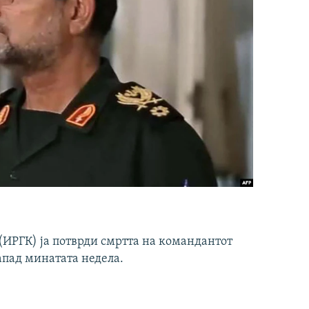
ИРГК) ја потврди смртта на командантот
апад минатата недела.