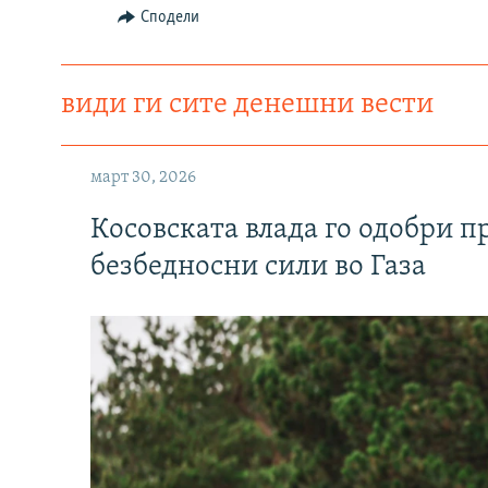
Сподели
види ги сите денешни вести
март 30, 2026
Косовската влада го одобри п
безбедносни сили во Газа