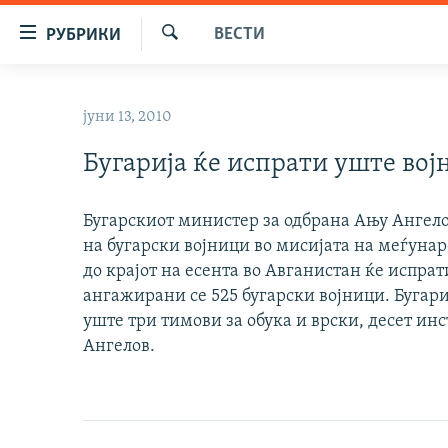
Достапни
ВЕСТИ
РУБРИКИ
линкови
Барај
Оди
МАКЕДОНИЈА
на
јуни 13, 2010
СВЕТ
содржината
Оди
Бугарија ќе испрати уште вој
ВИЗУЕЛНО
на
ВЕСТИ
главната
Бугарскиот министер за одбрана Ању Ангелов
навигација
ШТО ТРЕБА ДА ЗНАЕТЕ
на бугарски војници во мисијата на меѓунар
Премини
ПРИЈАВИ СЕ ЗА ЊУЗЛЕТЕР
до крајот на есента во Авганистан ќе испра
на
ангажирани се 525 бугарски војници. Бугари
пребарување
ПОДКАСТ ЗОШТО?
уште три тимови за обука и врски, десет и
Ангелов.