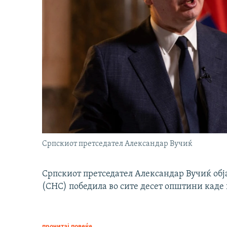
Српскиот претседател Александар Вучиќ
Српскиот претседател Александар Вучиќ обј
(СНС) победила во сите десет општини каде 
прочитај повеќе