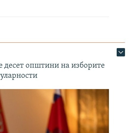
те десет општини на изборите
гуларности