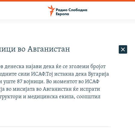
ници во Авганистан
 денеска најави дека ќе се зголеми бројот
одните сили ИСАФ.Тој истакна дека Бугарија
ти уште 87 војници. Во моментот во ИСАФ
ја во мисијата во Авганистан ќе испрати
нструктори и медицинска екипа, соопштил