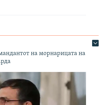
омандантот на морнарицата на
арда