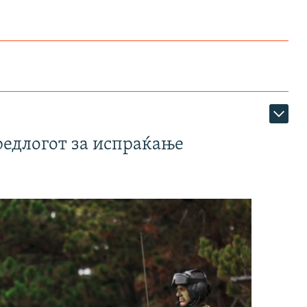
редлогот за испраќање