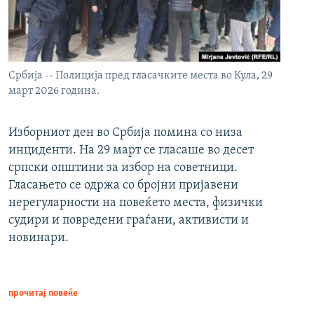
Србија -- Полиција пред гласачките места во Кула, 29
март 2026 година.
Изборниот ден во Србија помина со низа
инциденти. На 29 март се гласаше во десет
српски општини за избор на советници.
Гласањето се одржа со бројни пријавени
нерегуларности на повеќето места, физички
судири и повредени граѓани, активисти и
новинари.
прочитај повеќе