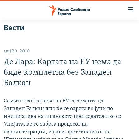
Достапни
линкови
Оди
Вести
на
МАКЕДОНИЈА
содржината
СВЕТ
Оди
мај 20, 2010
ВИЗУЕЛНО
на
Де Лара: Картата на ЕУ нема да
главната
ВЕСТИ
навигација
биде комплетна без Западен
ШТО ТРЕБА ДА ЗНАЕТЕ
Премини
Балкан
на
ПРИЈАВИ СЕ ЗА ЊУЗЛЕТЕР
пребарување
ПОДКАСТ ЗОШТО?
Самитот во Сараево на ЕУ со земјите од
Западен Балкан што ќе се одржи во јуни по
иницијатива на шпанското претседателство со
СЛЕДЕТЕ НЕ
Унијата, ќе го забрза процесот на
евроинтеграции, изјави претставникот на