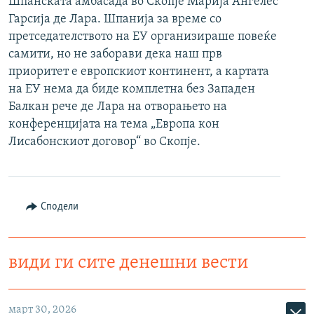
Шпанската амбасада во Скопје Марија Ангелес
РСЕ веб страници
Гарсија де Лара. Шпанија за време со
претседателството на ЕУ организираше повеќе
самити, но не заборави дека наш прв
приоритет е eвропскиот континент, а картата
на ЕУ нема да биде комплетна без Западен
Балкан рече де Лара на отворањето на
конференцијата на тема „Европа кон
Лисабонскиот договор“ во Скопје.
Сподели
види ги сите денешни вести
март 30, 2026