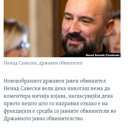
Ненад Савески, државен обвинител
Новоизбраниот државен јавен обвинител
Ненад Савески вели дека никогаш нема да
коментира ничија изјава, нагласувајќи дека
првото нешто што го направил откако е на
функцијата е средба со јавните обвинители во
Државното јавно обвинителство.