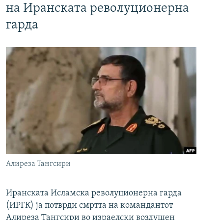
на Иранската револуционерна
гарда
Алиреза Тангсири
Иранската Исламска револуционерна гарда
(ИРГК) ја потврди смртта на командантот
Алиреза Тангсири во израелски воздушен