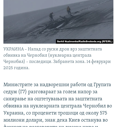
УКРАИНА – Напад со руски дрон врз заштитната
обвивка на Чернобил (нуклеарна централа
Чернобил) – последици. Забранета зона. 14 февруари
2025 година.
Министрите за надворешни работи од Групата
седум (Г7) разговараат за голем напор за
санирање на оштетувањата на заштитната
обвивка на нуклеарната централа Чернобил во
Украина, со проценети трошоци од околу 575
милиони долари, знак дека Киев останува во