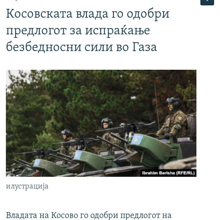
Косовската влада го одобри
предлогот за испраќање
безбедносни сили во Газа
илустрација
Владата на Косово го одобри предлогот на