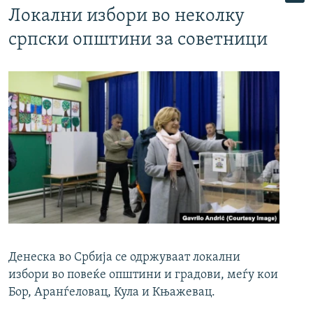
Локални избори во неколку
српски општини за советници
Денеска во Србија се одржуваат локални
избори во повеќе општини и градови, меѓу кои
Бор, Аранѓеловац, Кула и Књажевац.