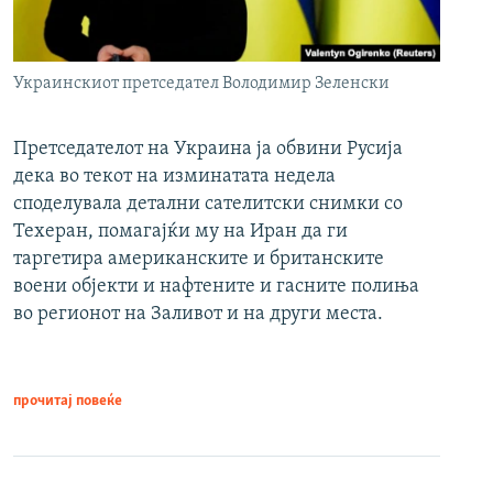
Украинскиот претседател Володимир Зеленски
Претседателот на Украина ја обвини Русија
дека во текот на изминатата недела
споделувала детални сателитски снимки со
Техеран, помагајќи му на Иран да ги
таргетира американските и британските
воени објекти и нафтените и гасните полиња
во регионот на Заливот и на други места.
прочитај повеќе