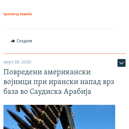
прочитај повеќе
Сподели
март 28, 2026
Повредени американски
војници при ирански напад врз
база во Саудиска Арабија