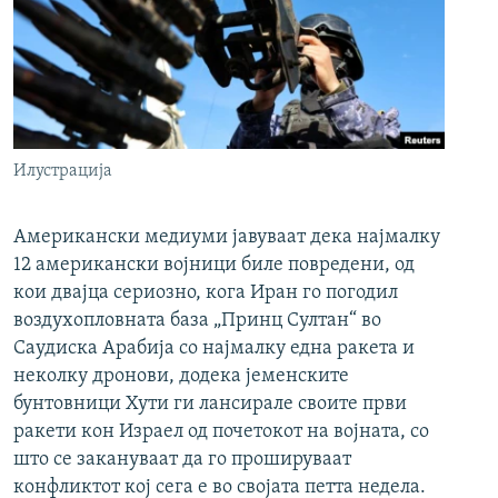
Илустрација
Американски медиуми јавуваат дека најмалку
12 американски војници биле повредени, од
кои двајца сериозно, кога Иран го погодил
воздухопловната база „Принц Султан“ во
Саудиска Арабија со најмалку една ракета и
неколку дронови, додека јеменските
бунтовници Хути ги лансирале своите први
ракети кон Израел од почетокот на војната, со
што се закануваат да го прошируваат
конфликтот кој сега е во својата петта недела.