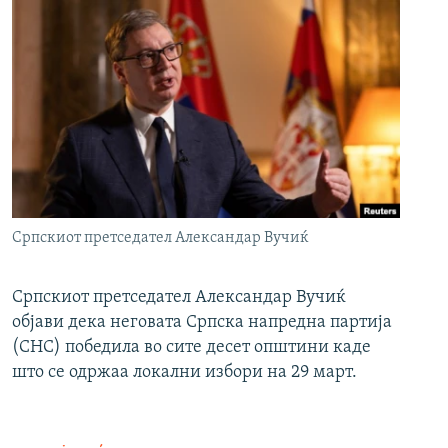
Српскиот претседател Александар Вучиќ
Српскиот претседател Александар Вучиќ
објави дека неговата Српска напредна партија
(СНС) победила во сите десет општини каде
што се одржаа локални избори на 29 март.