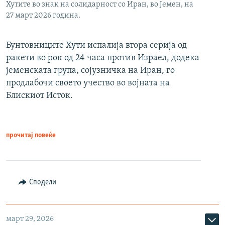
Хутите во знак на солидарност со Иран, во Јемен, на
27 март 2026 година.
Бунтовниците Хути испалија втора серија од
ракети во рок од 24 часа против Израел, додека
јеменската група, сојузничка на Иран, го
продлабочи своето учество во војната на
Блискиот Исток.
прочитај повеќе
Сподели
март 29, 2026