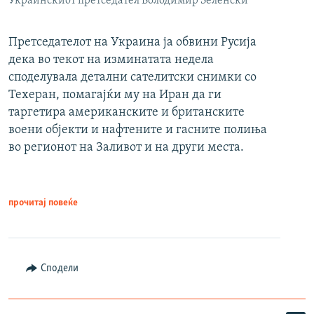
Украинскиот претседател Володимир Зеленски
Претседателот на Украина ја обвини Русија
дека во текот на изминатата недела
споделувала детални сателитски снимки со
Техеран, помагајќи му на Иран да ги
таргетира американските и британските
воени објекти и нафтените и гасните полиња
во регионот на Заливот и на други места.
прочитај повеќе
Сподели