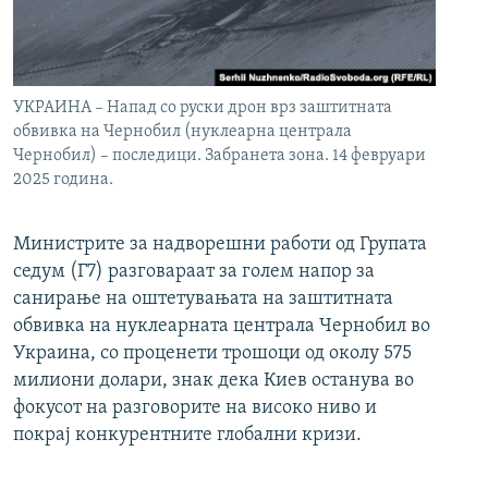
УКРАИНА – Напад со руски дрон врз заштитната
обвивка на Чернобил (нуклеарна централа
Чернобил) – последици. Забранета зона. 14 февруари
2025 година.
Министрите за надворешни работи од Групата
седум (Г7) разговараат за голем напор за
санирање на оштетувањата на заштитната
обвивка на нуклеарната централа Чернобил во
Украина, со проценети трошоци од околу 575
милиони долари, знак дека Киев останува во
фокусот на разговорите на високо ниво и
покрај конкурентните глобални кризи.