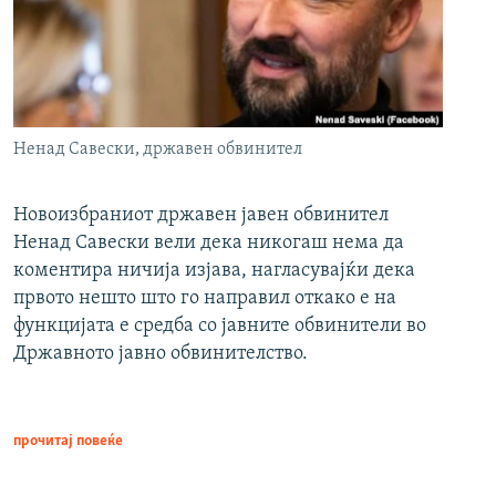
Ненад Савески, државен обвинител
Новоизбраниот државен јавен обвинител
Ненад Савески вели дека никогаш нема да
коментира ничија изјава, нагласувајќи дека
првото нешто што го направил откако е на
функцијата е средба со јавните обвинители во
Државното јавно обвинителство.
прочитај повеќе