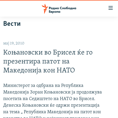
Достапни
линкови
Оди
Вести
на
МАКЕДОНИЈА
содржината
СВЕТ
Оди
мај 19, 2010
ВИЗУЕЛНО
на
Коњановски во Брисел ќе го
главната
ВЕСТИ
навигација
презентира патот на
ШТО ТРЕБА ДА ЗНАЕТЕ
Премини
Македонија кон НАТО
на
ПРИЈАВИ СЕ ЗА ЊУЗЛЕТЕР
пребарување
ПОДКАСТ ЗОШТО?
Министерот за одбрана на Република
Македонија Зоран Коњановски ја продолжува
посетата на Седиштето на НАТО во Брисел.
СЛЕДЕТЕ НЕ
Денеска Коњановски ќе одржи презентација
на тема „ Република Македонија на патот кон