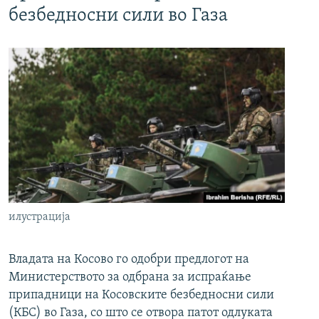
безбедносни сили во Газа
илустрација
Владата на Косово го одобри предлогот на
Министерството за одбрана за испраќање
припадници на Косовските безбедносни сили
(КБС) во Газа, со што се отвора патот одлуката