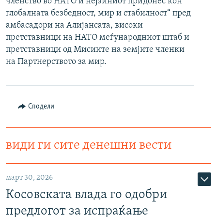
членство во НАТО и нејзиниот придонес кон
РСЕ веб страници
глобалната безбедност, мир и стабилност“ пред
амбасадори на Алијансата, високи
претставници на НАТО меѓународниот штаб и
претставници од Мисиите на земјите членки
на Партнерството за мир.
Сподели
види ги сите денешни вести
март 30, 2026
Косовската влада го одобри
предлогот за испраќање