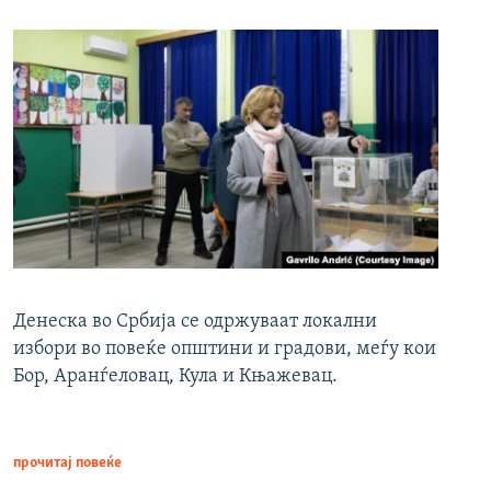
Денеска во Србија се одржуваат локални
избори во повеќе општини и градови, меѓу кои
Бор, Аранѓеловац, Кула и Књажевац.
прочитај повеќе