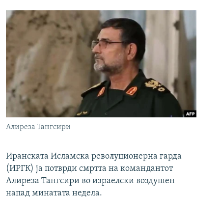
Алиреза Тангсири
Иранската Исламска револуционерна гарда
(ИРГК) ја потврди смртта на командантот
Алиреза Тангсири во израелски воздушен
напад минатата недела.