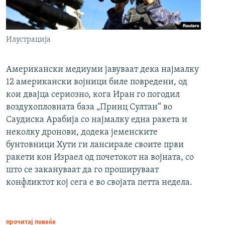
Илустрација
Американски медиуми јавуваат дека најмалку
12 американски војници биле повредени, од
кои двајца сериозно, кога Иран го погодил
воздухопловната база „Принц Султан“ во
Саудиска Арабија со најмалку една ракета и
неколку дронови, додека јеменските
бунтовници Хути ги лансирале своите први
ракети кон Израел од почетокот на војната, со
што се закануваат да го прошируваат
конфликтот кој сега е во својата петта недела.
прочитај повеќе