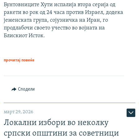
Бунтовниците Хути испалија втора серија од
ракети во рок од 24 часа против Израел, додека
јеменската група, сојузничка на Иран, го
продлабочи своето учество во војната на
Блискиот Исток.
прочитај повеќе
Сподели
март 29, 2026
Локални избори во неколку
српски општини за советници