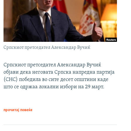
Српскиот претседател Александар Вучиќ
Српскиот претседател Александар Вучиќ
објави дека неговата Српска напредна партија
(СНС) победила во сите десет општини каде
што се одржаа локални избори на 29 март.
прочитај повеќе