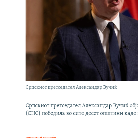
Српскиот претседател Александар Вучиќ
Српскиот претседател Александар Вучиќ обј
(СНС) победила во сите десет општини каде 
прочитај повеќе