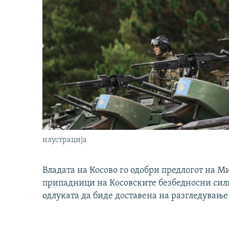
илустрација
Владата на Косово го одобри предлогот на М
припадници на Косовските безбедносни сили 
одлуката да биде доставена на разгледување