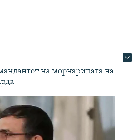
омандантот на морнарицата на
арда