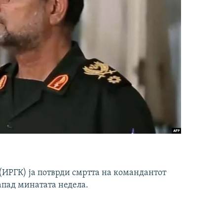
ИРГК) ја потврди смртта на командантот
апад минатата недела.