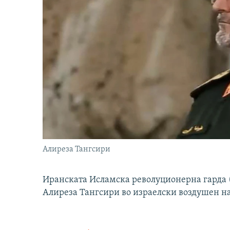
Алиреза Тангсири
Иранската Исламска револуционерна гарда (
Алиреза Тангсири во израелски воздушен н