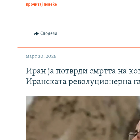
прочитај повеќе
Сподели
март 30, 2026
Иран ја потврди смртта на к
Иранската револуционерна г