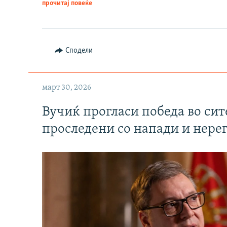
прочитај повеќе
Сподели
март 30, 2026
Вучиќ прогласи победа во си
проследени со напади и нере