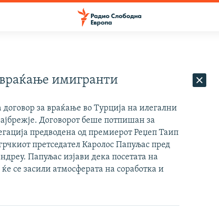
а враќање имигранти
 договор за враќање во Турција на илегални
ајбрежје. Договорот беше потпишан за
егација предводена од премиерот Реџеп Таип
 грчкиот претседател Каролос Папуљас пред
андреу. Папуљас изјави дека посетата на
 ќе се засили атмосферата на соработка и