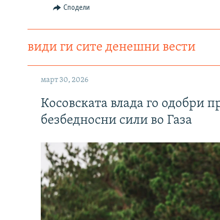
Сподели
види ги сите денешни вести
март 30, 2026
Косовската влада го одобри п
безбедносни сили во Газа