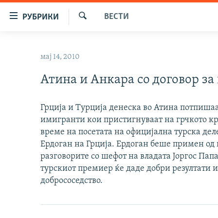
Достапни
ВЕСТИ
РУБРИКИ
линкови
Барај
Оди
МАКЕДОНИЈА
на
мај 14, 2010
СВЕТ
содржината
Оди
Атина и Анкара со договор з
ВИЗУЕЛНО
на
ВЕСТИ
главната
Грција и Турција денеска во Атина потпишаа
навигација
ШТО ТРЕБА ДА ЗНАЕТЕ
имигранти кои пристигнуваат на грчкото кр
Премини
ПРИЈАВИ СЕ ЗА ЊУЗЛЕТЕР
време на посетата на официјална турска дел
на
Ердоган на Грција. Ердоган беше примен од
пребарување
ПОДКАСТ ЗОШТО?
разговорите со шефот на владата Јоргос Пап
турскиот премиер ќе даде добри резултати и
добрососедство.