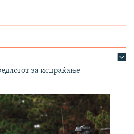
редлогот за испраќање