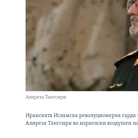
Алиреза Тангсири
Иранската Исламска револуционерна гарда (
Алиреза Тангсири во израелски воздушен н