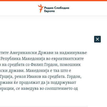
етите Американски Држави за надминување
а Република Македонија во евроатлантските
в на средбата со Филип Гордон, помошник
ски држави. Македонија е таа што е
Грција, рекол Иванов на средбата. Гордон,
ржави ќе продолжат да ја поддржуваат
ирации, се наведува во соопштението од