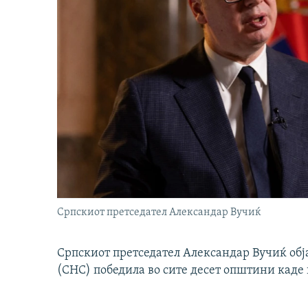
Српскиот претседател Александар Вучиќ
Српскиот претседател Александар Вучиќ обј
(СНС) победила во сите десет општини каде 