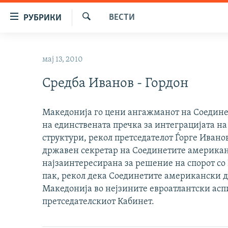
Достапни
ВЕСТИ
РУБРИКИ
линкови
Барај
Оди
МАКЕДОНИЈА
на
мај 13, 2010
СВЕТ
содржината
Оди
Средба Иванов - Гордон
ВИЗУЕЛНО
на
ВЕСТИ
главната
Македонија го цени ангажманот на Соедин
навигација
ШТО ТРЕБА ДА ЗНАЕТЕ
на единствената пречка за интеграцијата н
Премини
ПРИЈАВИ СЕ ЗА ЊУЗЛЕТЕР
структури, рекол претседателот Ѓорге Ивано
на
државен секретар на Соединетите американ
пребарување
ПОДКАСТ ЗОШТО?
најзаинтересирана за решение на спорот со 
пак, рекол дека Соединетите американски д
Македонија во нејзините евроатлантски асп
претседателскиот Кабинет.