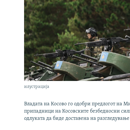
илустрација
Владата на Косово го одобри предлогот на М
припадници на Косовските безбедносни сили 
одлуката да биде доставена на разгледување