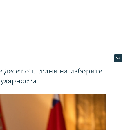
те десет општини на изборите
гуларности