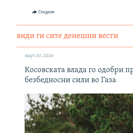
Сподели
види ги сите денешни вести
март 30, 2026
Косовската влада го одобри п
безбедносни сили во Газа