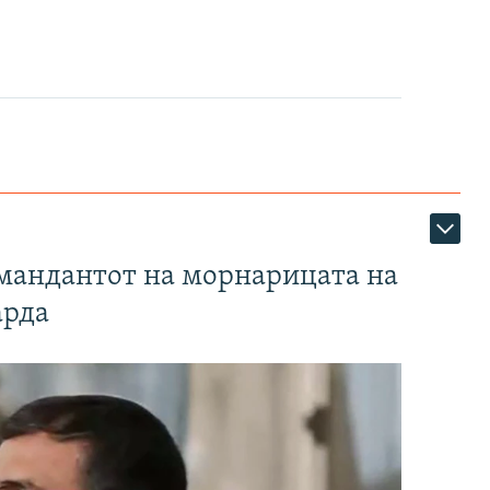
омандантот на морнарицата на
арда