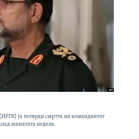
ИРГК) ја потврди смртта на командантот
апад минатата недела.