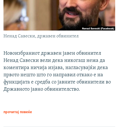
Ненад Савески, државен обвинител
Новоизбраниот државен јавен обвинител
Ненад Савески вели дека никогаш нема да
коментира ничија изјава, нагласувајќи дека
првото нешто што го направил откако е на
функцијата е средба со јавните обвинители во
Државното јавно обвинителство.
прочитај повеќе