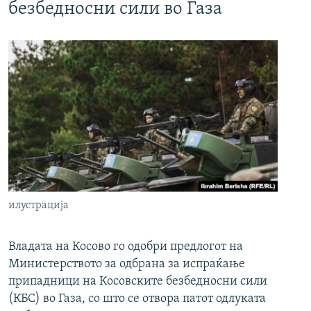
безбедносни сили во Газа
илустрација
Владата на Косово го одобри предлогот на
Министерството за одбрана за испраќање
припадници на Косовските безбедносни сили
(КБС) во Газа, со што се отвора патот одлуката