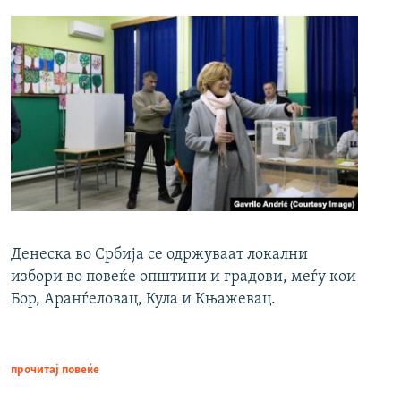
Денеска во Србија се одржуваат локални
избори во повеќе општини и градови, меѓу кои
Бор, Аранѓеловац, Кула и Књажевац.
прочитај повеќе