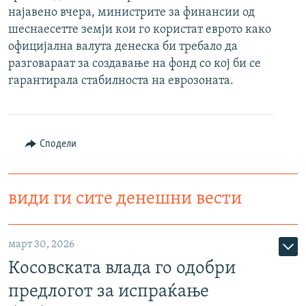
најавено вчера, министрите за финансии од
РСЕ веб страници
шеснаесетте земји кои го користат еврото како
официјална валута денеска би требало да
разговараат за создавање на фонд со кој би се
гарантирала стабилноста на еврозоната.
Сподели
види ги сите денешни вести
март 30, 2026
Косовската влада го одобри
предлогот за испраќање