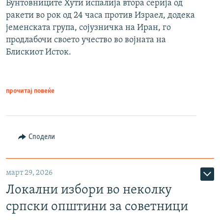
Бунтовниците Хути испалија втора серија од
ракети во рок од 24 часа против Израел, додека
јеменската група, сојузничка на Иран, го
продлабочи своето учество во војната на
Блискиот Исток.
прочитај повеќе
Сподели
март 29, 2026
Локални избори во неколку
српски општини за советници