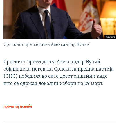
Српскиот претседател Александар Вучиќ
Српскиот претседател Александар Вучиќ
објави дека неговата Српска напредна партија
(СНС) победила во сите десет општини каде
што се одржаа локални избори на 29 март.
прочитај повеќе