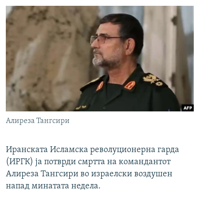
Алиреза Тангсири
Иранската Исламска револуционерна гарда
(ИРГК) ја потврди смртта на командантот
Алиреза Тангсири во израелски воздушен
напад минатата недела.