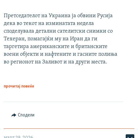
Претседателот на Украина ја обвини Русија
дека во текот на изминатата недела
споделувала детални сателитски снимки со
Техеран, помагајќи му на Иран да ги
таргетира американските и британските
воени објекти и нафтените и гасните полиња
во регионот на Заливот и на други места.
прочитај повеќе
Сподели
март 29, 2026