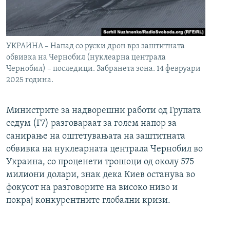
УКРАИНА – Напад со руски дрон врз заштитната
обвивка на Чернобил (нуклеарна централа
Чернобил) – последици. Забранета зона. 14 февруари
2025 година.
Министрите за надворешни работи од Групата
седум (Г7) разговараат за голем напор за
санирање на оштетувањата на заштитната
обвивка на нуклеарната централа Чернобил во
Украина, со проценети трошоци од околу 575
милиони долари, знак дека Киев останува во
фокусот на разговорите на високо ниво и
покрај конкурентните глобални кризи.