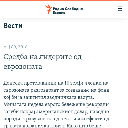
Достапни
линкови
Оди
Вести
на
МАКЕДОНИЈА
содржината
СВЕТ
Оди
мај 09, 2010
ВИЗУЕЛНО
на
Средба на лидерите од
главната
ВЕСТИ
навигација
еврозоната
ШТО ТРЕБА ДА ЗНАЕТЕ
Премини
на
ПРИЈАВИ СЕ ЗА ЊУЗЛЕТЕР
Денеска претставници на 16 земји членки на
пребарување
еврозоната разговараат за создавање на фонд
ПОДКАСТ ЗОШТО?
кој би ја заштитил заедничката валута.
Минатата недела еврото бележеше рекордни
СЛЕДЕТЕ НЕ
загуби покрај американскиот долар, наводно
поради стравувањата од негативни ефекти од
грчката должничка криза. Како што беше