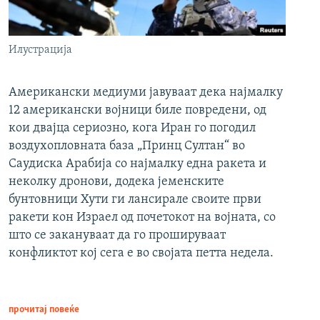
Илустрација
Американски медиуми јавуваат дека најмалку
12 американски војници биле повредени, од
кои двајца сериозно, кога Иран го погодил
воздухопловната база „Принц Султан“ во
Саудиска Арабија со најмалку една ракета и
неколку дронови, додека јеменските
бунтовници Хути ги лансирале своите први
ракети кон Израел од почетокот на војната, со
што се закануваат да го прошируваат
конфликтот кој сега е во својата петта недела.
прочитај повеќе