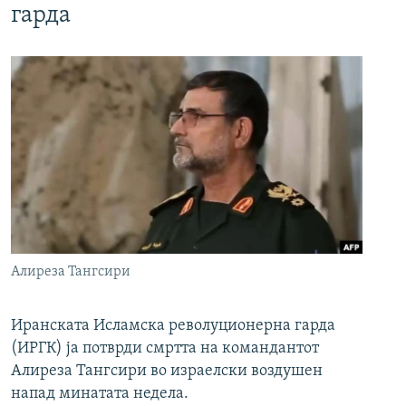
гарда
Алиреза Тангсири
Иранската Исламска револуционерна гарда
(ИРГК) ја потврди смртта на командантот
Алиреза Тангсири во израелски воздушен
напад минатата недела.