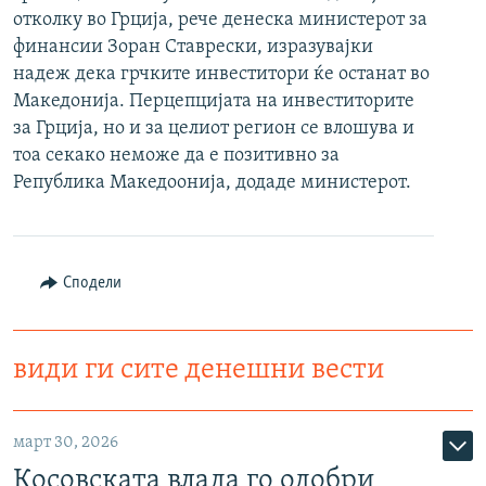
отколку во Грција, рече денеска министерот за
РСЕ веб страници
финансии Зоран Ставрески, изразувајки
надеж дека грчките инвеститори ќе останат во
Македонија. Перцепцијата на инвеститорите
за Грција, но и за целиот регион се влошува и
тоа секако неможе да е позитивно за
Република Македоонија, додаде министерот.
Сподели
види ги сите денешни вести
март 30, 2026
Косовската влада го одобри