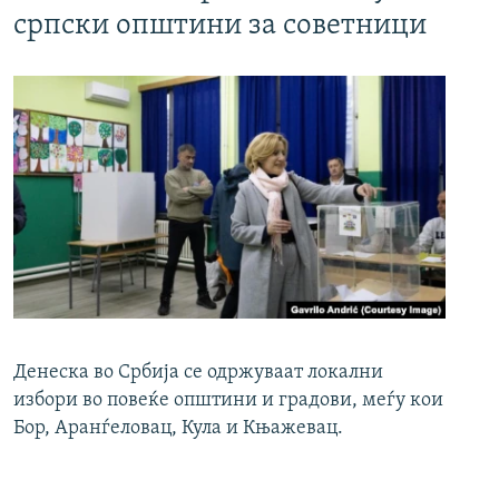
српски општини за советници
Денеска во Србија се одржуваат локални
избори во повеќе општини и градови, меѓу кои
Бор, Аранѓеловац, Кула и Књажевац.