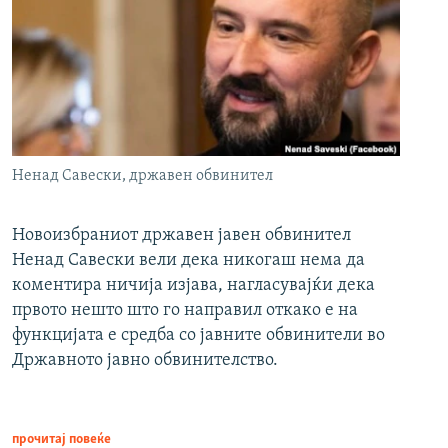
Ненад Савески, државен обвинител
Новоизбраниот државен јавен обвинител
Ненад Савески вели дека никогаш нема да
коментира ничија изјава, нагласувајќи дека
првото нешто што го направил откако е на
функцијата е средба со јавните обвинители во
Државното јавно обвинителство.
прочитај повеќе