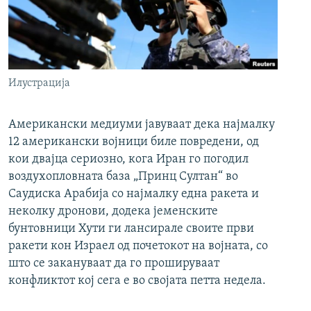
Илустрација
Американски медиуми јавуваат дека најмалку
12 американски војници биле повредени, од
кои двајца сериозно, кога Иран го погодил
воздухопловната база „Принц Султан“ во
Саудиска Арабија со најмалку една ракета и
неколку дронови, додека јеменските
бунтовници Хути ги лансирале своите први
ракети кон Израел од почетокот на војната, со
што се закануваат да го прошируваат
конфликтот кој сега е во својата петта недела.