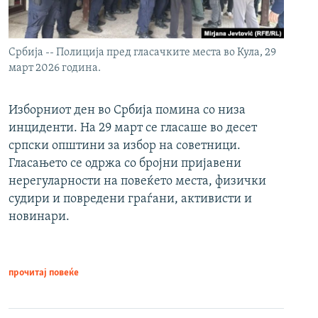
Србија -- Полиција пред гласачките места во Кула, 29
март 2026 година.
Изборниот ден во Србија помина со низа
инциденти. На 29 март се гласаше во десет
српски општини за избор на советници.
Гласањето се одржа со бројни пријавени
нерегуларности на повеќето места, физички
судири и повредени граѓани, активисти и
новинари.
прочитај повеќе