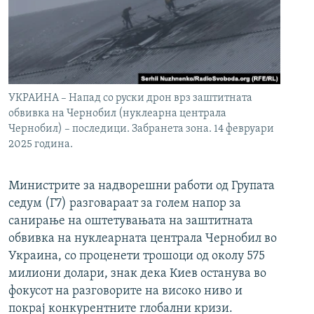
УКРАИНА – Напад со руски дрон врз заштитната
обвивка на Чернобил (нуклеарна централа
Чернобил) – последици. Забранета зона. 14 февруари
2025 година.
Министрите за надворешни работи од Групата
седум (Г7) разговараат за голем напор за
санирање на оштетувањата на заштитната
обвивка на нуклеарната централа Чернобил во
Украина, со проценети трошоци од околу 575
милиони долари, знак дека Киев останува во
фокусот на разговорите на високо ниво и
покрај конкурентните глобални кризи.