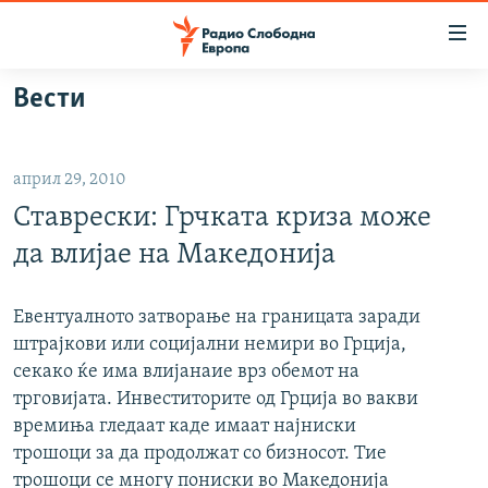
Достапни
линкови
Оди
Вести
на
МАКЕДОНИЈА
содржината
СВЕТ
Оди
април 29, 2010
ВИЗУЕЛНО
на
Ставрески: Грчката криза може
главната
ВЕСТИ
навигација
да влијае на Македонија
ШТО ТРЕБА ДА ЗНАЕТЕ
Премини
на
ПРИЈАВИ СЕ ЗА ЊУЗЛЕТЕР
Евентуалното затворање на границата заради
пребарување
штрајкови или социјални немири во Грција,
ПОДКАСТ ЗОШТО?
секако ќе има влијанаие врз обемот на
трговијата. Инвеститорите од Грција во вакви
СЛЕДЕТЕ НЕ
времиња гледаат каде имаат најниски
трошоци за да продолжат со бизносот. Тие
трошоци се многу пониски во Македонија