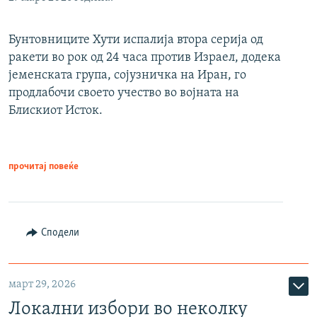
Бунтовниците Хути испалија втора серија од
ракети во рок од 24 часа против Израел, додека
јеменската група, сојузничка на Иран, го
продлабочи своето учество во војната на
Блискиот Исток.
прочитај повеќе
Сподели
март 29, 2026
Локални избори во неколку