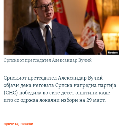
Српскиот претседател Александар Вучиќ
Српскиот претседател Александар Вучиќ
објави дека неговата Српска напредна партија
(СНС) победила во сите десет општини каде
што се одржаа локални избори на 29 март.
прочитај повеќе