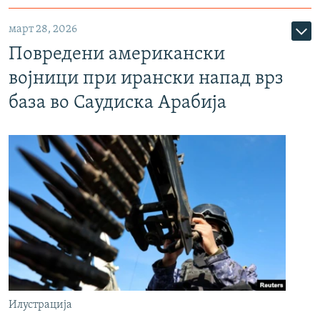
март 28, 2026
Повредени американски
војници при ирански напад врз
база во Саудиска Арабија
Илустрација