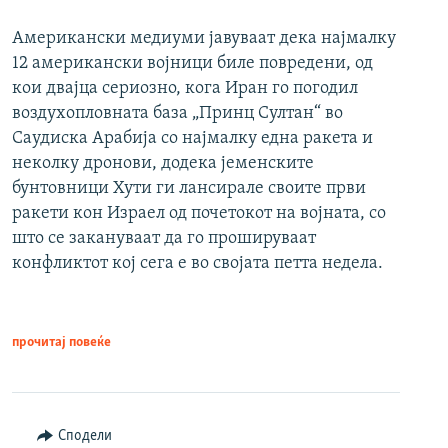
Американски медиуми јавуваат дека најмалку
12 американски војници биле повредени, од
кои двајца сериозно, кога Иран го погодил
воздухопловната база „Принц Султан“ во
Саудиска Арабија со најмалку една ракета и
неколку дронови, додека јеменските
бунтовници Хути ги лансирале своите први
ракети кон Израел од почетокот на војната, со
што се закануваат да го прошируваат
конфликтот кој сега е во својата петта недела.
прочитај повеќе
Сподели