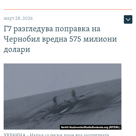
март 28, 2026
Г7 разгледува поправка на
Чернобил вредна 575 милиони
долари
УКРАИНА – Напад со руски дрон врз заштитната