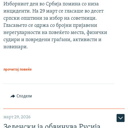
Изборниот ден во Србија помина со низа
инциденти. На 29 март се гласаше во десет
српски општини за избор на советници.
Гласањето се одржа со бројни пријавени
нерегуларности на повеќето места, физички
судири и повредени граѓани, активисти и
новинари.
прочитај повеќе
Сподели
март 29, 2026
Зеленски ја обвинува Русија