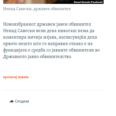
Ненад Савески, државен обвинител
Новоизбраниот државен јавен обвинител
Ненад Савески вели дека никогаш нема да
коментира ничија изјава, нагласувајќи дека
првото нешто што го направил откако е на
функцијата е средба со јавните обвинители во
Државното јавно обвинителство.
прочитај повеќе
Сподели