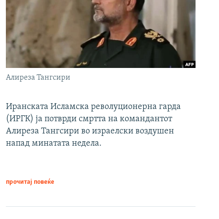
Алиреза Тангсири
Иранската Исламска револуционерна гарда
(ИРГК) ја потврди смртта на командантот
Алиреза Тангсири во израелски воздушен
напад минатата недела.
прочитај повеќе