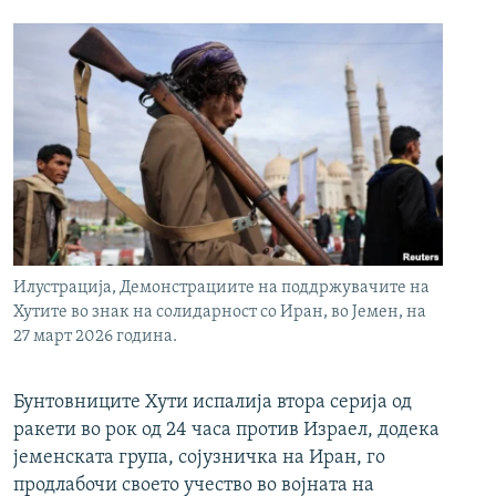
Илустрација, Демонстрациите на поддржувачите на
Хутите во знак на солидарност со Иран, во Јемен, на
27 март 2026 година.
Бунтовниците Хути испалија втора серија од
ракети во рок од 24 часа против Израел, додека
јеменската група, сојузничка на Иран, го
продлабочи своето учество во војната на