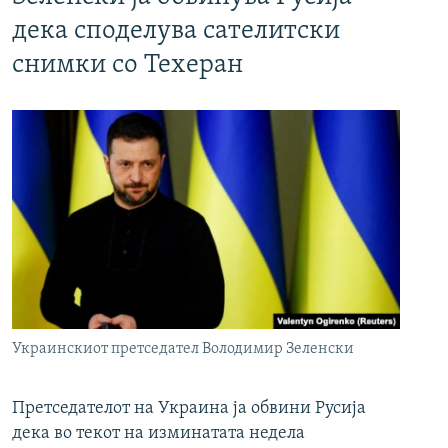
дека споделува сателитски
снимки со Техеран
Украинскиот претседател Володимир Зеленски
Претседателот на Украина ја обвини Русија
дека во текот на изминатата недела