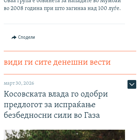
Оваа група е обвинета за нападите во Мумбаи
РСЕ веб страници
во 2008 година при што загинаа над 100 луѓе.
Сподели
види ги сите денешни вести
март 30, 2026
Косовската влада го одобри
предлогот за испраќање
безбедносни сили во Газа