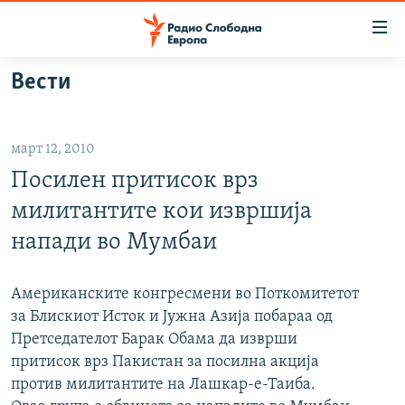
Достапни
линкови
Оди
Вести
на
МАКЕДОНИЈА
содржината
СВЕТ
Оди
март 12, 2010
ВИЗУЕЛНО
на
Посилен притисок врз
главната
ВЕСТИ
навигација
милитантите кои извршија
ШТО ТРЕБА ДА ЗНАЕТЕ
Премини
напади во Мумбаи
на
ПРИЈАВИ СЕ ЗА ЊУЗЛЕТЕР
пребарување
ПОДКАСТ ЗОШТО?
Американските конгресмени во Поткомитетот
за Блискиот Исток и Јужна Азија побараа од
Претседателот Барак Обама да изврши
СЛЕДЕТЕ НЕ
притисок врз Пакистан за посилна акција
против милитантите на Лашкар-е-Таиба.