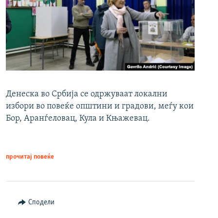
Денеска во Србија се одржуваат локални
избори во повеќе општини и градови, меѓу кои
Бор, Аранѓеловац, Кула и Књажевац.
прочитај повеќе
Сподели