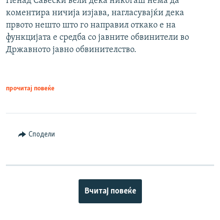
Ненад Савески вели дека никогаш нема да
коментира ничија изјава, нагласувајќи дека
првото нешто што го направил откако е на
функцијата е средба со јавните обвинители во
Државното јавно обвинителство.
прочитај повеќе
Сподели
Вчитај повеќе