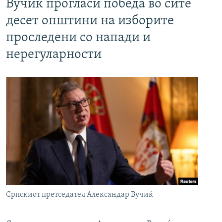
Вучиќ прогласи победа во сите
десет општини на изборите
проследени со напади и
нерегуларности
Српскиот претседател Александар Вучиќ