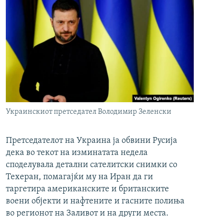
Украинскиот претседател Володимир Зеленски
Претседателот на Украина ја обвини Русија
дека во текот на изминатата недела
споделувала детални сателитски снимки со
Техеран, помагајќи му на Иран да ги
таргетира американските и британските
воени објекти и нафтените и гасните полиња
во регионот на Заливот и на други места.