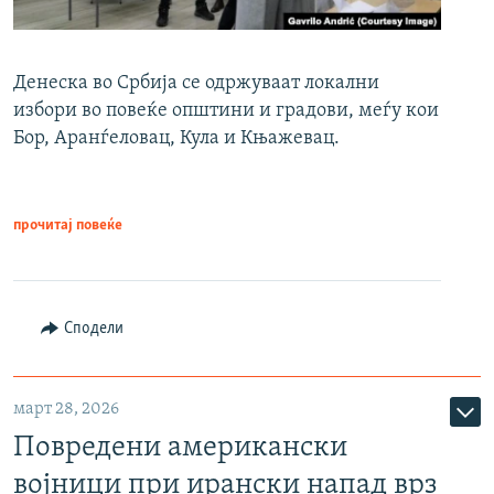
Денеска во Србија се одржуваат локални
избори во повеќе општини и градови, меѓу кои
Бор, Аранѓеловац, Кула и Књажевац.
прочитај повеќе
Сподели
март 28, 2026
Повредени американски
војници при ирански напад врз