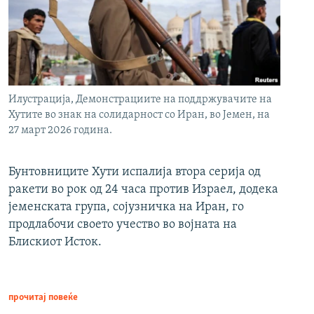
Илустрација, Демонстрациите на поддржувачите на
Хутите во знак на солидарност со Иран, во Јемен, на
27 март 2026 година.
Бунтовниците Хути испалија втора серија од
ракети во рок од 24 часа против Израел, додека
јеменската група, сојузничка на Иран, го
продлабочи своето учество во војната на
Блискиот Исток.
прочитај повеќе