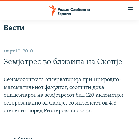
Достапни
линкови
Оди
Вести
на
МАКЕДОНИЈА
содржината
СВЕТ
Оди
март 10, 2010
ВИЗУЕЛНО
на
Земјотрес во близина на Скопје
главната
ВЕСТИ
навигација
ШТО ТРЕБА ДА ЗНАЕТЕ
Премини
Сеизмолошката опсерваторија при Природно-
на
математичкиот факултет, соопшти дека
ПРИЈАВИ СЕ ЗА ЊУЗЛЕТЕР
пребарување
епицентарот на земјотресот бил 120 километри
ПОДКАСТ ЗОШТО?
северозападно од Скопје, со интезитет од 4,8
степени според Рихтеровата скала.
СЛЕДЕТЕ НЕ