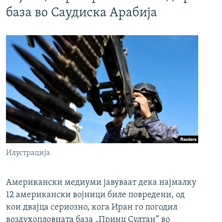
база во Саудиска Арабија
Илустрација
Американски медиуми јавуваат дека најмалку
12 американски војници биле повредени, од
кои двајца сериозно, кога Иран го погодил
воздухопловната база „Принц Султан“ во