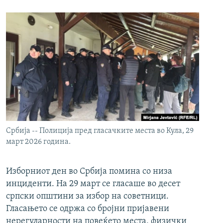
Србија -- Полиција пред гласачките места во Кула, 29
март 2026 година.
Изборниот ден во Србија помина со низа
инциденти. На 29 март се гласаше во десет
српски општини за избор на советници.
Гласањето се одржа со бројни пријавени
нерегуларности на повеќето места, физички