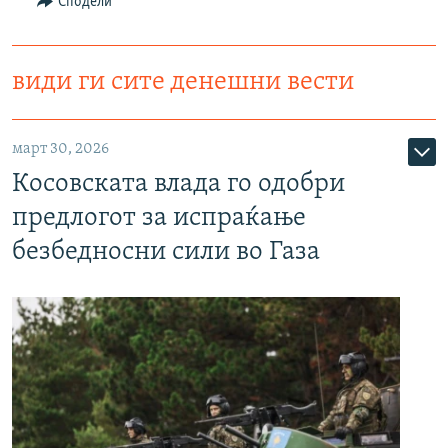
Сподели
РСЕ веб страници
види ги сите денешни вести
март 30, 2026
Косовската влада го одобри
предлогот за испраќање
безбедносни сили во Газа