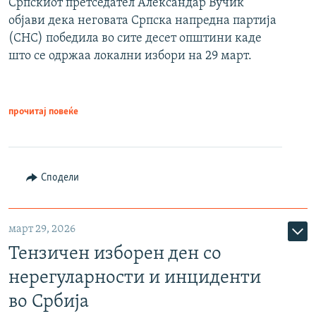
Српскиот претседател Александар Вучиќ
објави дека неговата Српска напредна партија
(СНС) победила во сите десет општини каде
што се одржаа локални избори на 29 март.
прочитај повеќе
Сподели
март 29, 2026
Тензичен изборен ден со
нерегуларности и инциденти
во Србија