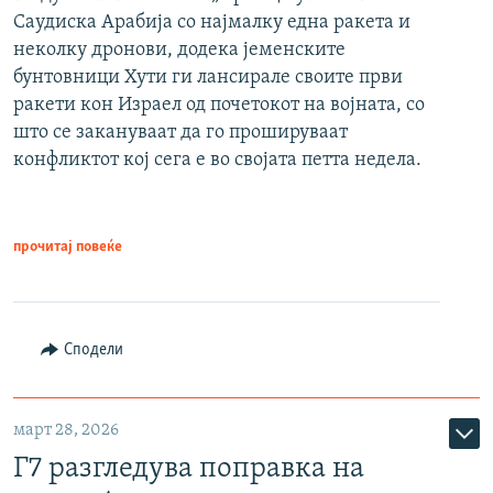
Саудиска Арабија со најмалку една ракета и
неколку дронови, додека јеменските
бунтовници Хути ги лансирале своите први
ракети кон Израел од почетокот на војната, со
што се закануваат да го прошируваат
конфликтот кој сега е во својата петта недела.
прочитај повеќе
Сподели
март 28, 2026
Г7 разгледува поправка на