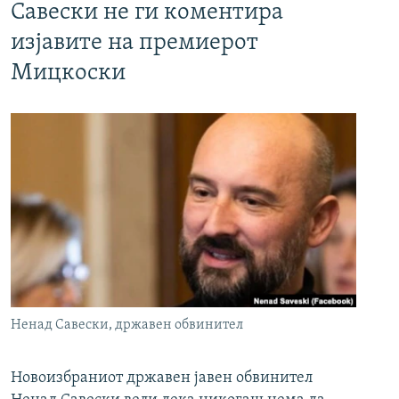
Савески не ги коментира
изјавите на премиерот
Мицкоски
Ненад Савески, државен обвинител
Новоизбраниот државен јавен обвинител