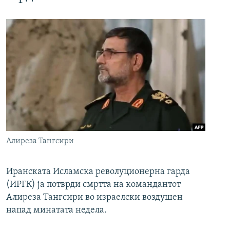
Алиреза Тангсири
Иранската Исламска револуционерна гарда
(ИРГК) ја потврди смртта на командантот
Алиреза Тангсири во израелски воздушен
напад минатата недела.