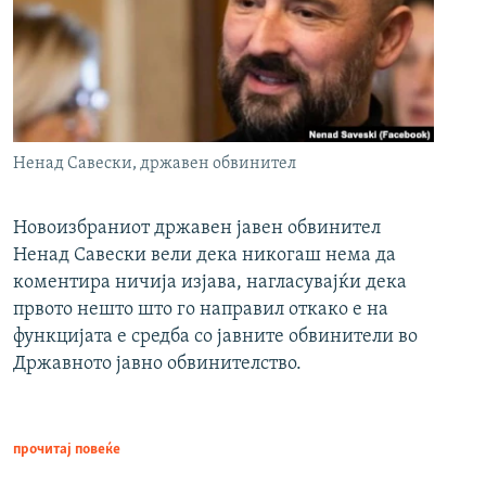
Ненад Савески, државен обвинител
Новоизбраниот државен јавен обвинител
Ненад Савески вели дека никогаш нема да
коментира ничија изјава, нагласувајќи дека
првото нешто што го направил откако е на
функцијата е средба со јавните обвинители во
Државното јавно обвинителство.
прочитај повеќе