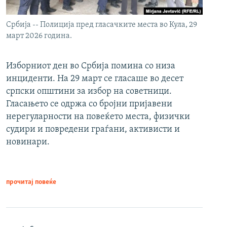
Србија -- Полиција пред гласачките места во Кула, 29
март 2026 година.
Изборниот ден во Србија помина со низа
инциденти. На 29 март се гласаше во десет
српски општини за избор на советници.
Гласањето се одржа со бројни пријавени
нерегуларности на повеќето места, физички
судири и повредени граѓани, активисти и
новинари.
прочитај повеќе