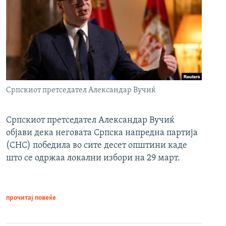
Српскиот претседател Александар Вучиќ
Српскиот претседател Александар Вучиќ
објави дека неговата Српска напредна партија
(СНС) победила во сите десет општини каде
што се одржаа локални избори на 29 март.
прочитај повеќе