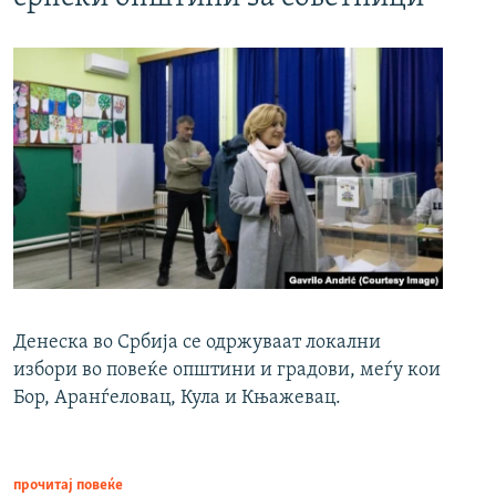
Денеска во Србија се одржуваат локални
избори во повеќе општини и градови, меѓу кои
Бор, Аранѓеловац, Кула и Књажевац.
прочитај повеќе