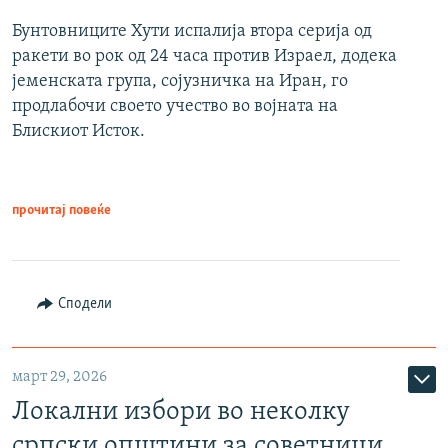
Бунтовниците Хути испалија втора серија од
ракети во рок од 24 часа против Израел, додека
јеменската група, сојузничка на Иран, го
продлабочи своето учество во војната на
Блискиот Исток.
прочитај повеќе
Сподели
март 29, 2026
Локални избори во неколку
српски општини за советници