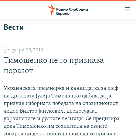
Достапни
линкови
Оди
Вести
на
МАКЕДОНИЈА
содржината
СВЕТ
Оди
февруари 09, 2010
ВИЗУЕЛНО
на
Тимошенко не го признава
главната
ВЕСТИ
навигација
поразот
ШТО ТРЕБА ДА ЗНАЕТЕ
Премини
на
ПРИЈАВИ СЕ ЗА ЊУЗЛЕТЕР
Украинската премиерка и кандидатка за шеф
пребарување
на државата Јулија Тимошенко одбива да ја
ПОДКАСТ ЗОШТО?
признае изборната победата на опозициониот
лидер Виктор Јанукович, пренесуваат
СЛЕДЕТЕ НЕ
украинските и руските весници. Се прецизира
дека Тимошенко им соопштила на своите
сопартијци дека никогаш нема да го признае