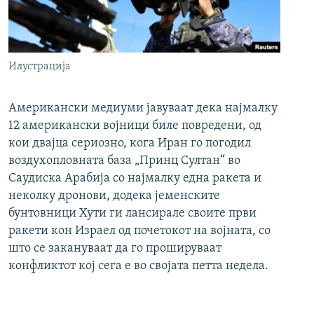
Илустрација
Американски медиуми јавуваат дека најмалку
12 американски војници биле повредени, од
кои двајца сериозно, кога Иран го погодил
воздухопловната база „Принц Султан“ во
Саудиска Арабија со најмалку една ракета и
неколку дронови, додека јеменските
бунтовници Хути ги лансирале своите први
ракети кон Израел од почетокот на војната, со
што се закануваат да го прошируваат
конфликтот кој сега е во својата петта недела.