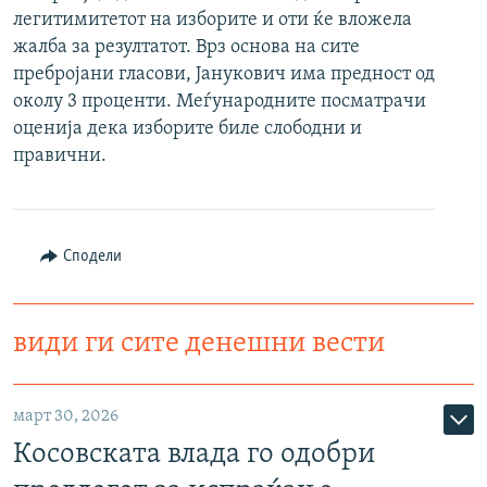
легитимитетот на изборите и оти ќе вложела
РСЕ веб страници
жалба за резултатот. Врз основа на сите
пребројани гласови, Јанукович има предност од
околу 3 проценти. Меѓународните посматрачи
оценија дека изборите биле слободни и
правични.
Сподели
види ги сите денешни вести
март 30, 2026
Косовската влада го одобри