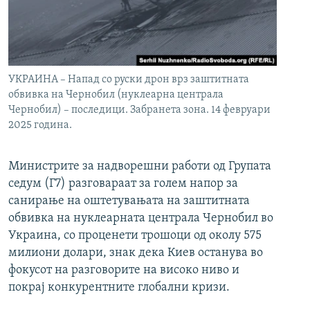
УКРАИНА – Напад со руски дрон врз заштитната
обвивка на Чернобил (нуклеарна централа
Чернобил) – последици. Забранета зона. 14 февруари
2025 година.
Министрите за надворешни работи од Групата
седум (Г7) разговараат за голем напор за
санирање на оштетувањата на заштитната
обвивка на нуклеарната централа Чернобил во
Украина, со проценети трошоци од околу 575
милиони долари, знак дека Киев останува во
фокусот на разговорите на високо ниво и
покрај конкурентните глобални кризи.