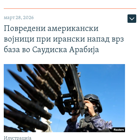
март 28, 2026
Повредени американски
војници при ирански напад врз
база во Саудиска Арабија
Илустрација