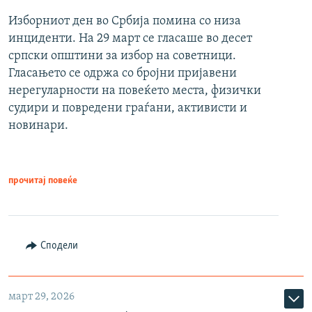
Изборниот ден во Србија помина со низа
инциденти. На 29 март се гласаше во десет
српски општини за избор на советници.
Гласањето се одржа со бројни пријавени
нерегуларности на повеќето места, физички
судири и повредени граѓани, активисти и
новинари.
прочитај повеќе
Сподели
март 29, 2026