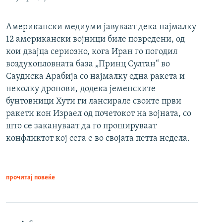
Американски медиуми јавуваат дека најмалку
12 американски војници биле повредени, од
кои двајца сериозно, кога Иран го погодил
воздухопловната база „Принц Султан“ во
Саудиска Арабија со најмалку една ракета и
неколку дронови, додека јеменските
бунтовници Хути ги лансирале своите први
ракети кон Израел од почетокот на војната, со
што се закануваат да го прошируваат
конфликтот кој сега е во својата петта недела.
прочитај повеќе