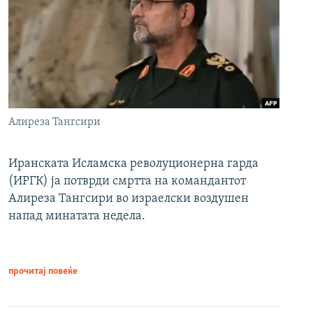
Алиреза Тангсири
Иранската Исламска револуционерна гарда
(ИРГК) ја потврди смртта на командантот
Алиреза Тангсири во израелски воздушен
напад минатата недела.
прочитај повеќе