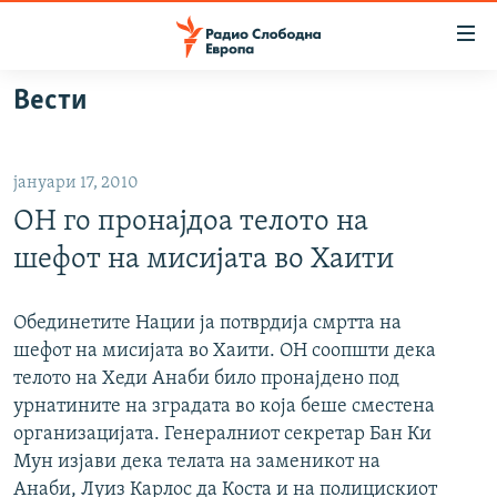
Достапни
линкови
Оди
Вести
на
МАКЕДОНИЈА
содржината
СВЕТ
Оди
јануари 17, 2010
ВИЗУЕЛНО
на
ОН го пронајдоа телото на
главната
ВЕСТИ
навигација
шефот на мисијата во Хаити
ШТО ТРЕБА ДА ЗНАЕТЕ
Премини
на
ПРИЈАВИ СЕ ЗА ЊУЗЛЕТЕР
Обединетите Нации ја потврдија смртта на
пребарување
шефот на мисијата во Хаити. ОН соопшти дека
ПОДКАСТ ЗОШТО?
телото на Хеди Анаби било пронајдено под
урнатините на зградата во која беше сместена
СЛЕДЕТЕ НЕ
организацијата. Генералниот секретар Бан Ки
Мун изјави дека телата на заменикот на
Анаби, Луиз Карлос да Коста и на полицискиот