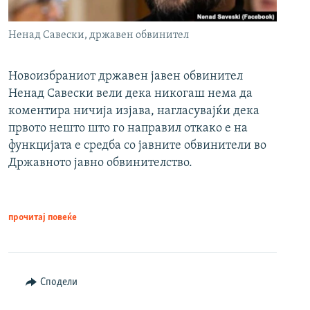
Ненад Савески, државен обвинител
Новоизбраниот државен јавен обвинител
Ненад Савески вели дека никогаш нема да
коментира ничија изјава, нагласувајќи дека
првото нешто што го направил откако е на
функцијата е средба со јавните обвинители во
Државното јавно обвинителство.
прочитај повеќе
Сподели