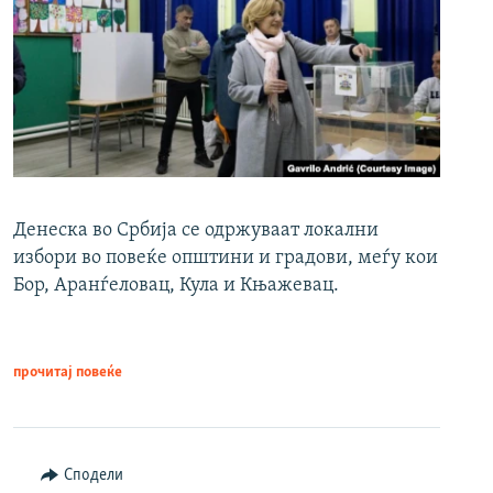
Денеска во Србија се одржуваат локални
избори во повеќе општини и градови, меѓу кои
Бор, Аранѓеловац, Кула и Књажевац.
прочитај повеќе
Сподели