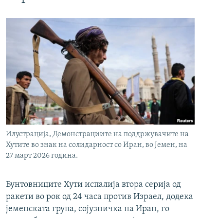
Илустрација, Демонстрациите на поддржувачите на
Хутите во знак на солидарност со Иран, во Јемен, на
27 март 2026 година.
Бунтовниците Хути испалија втора серија од
ракети во рок од 24 часа против Израел, додека
јеменската група, сојузничка на Иран, го