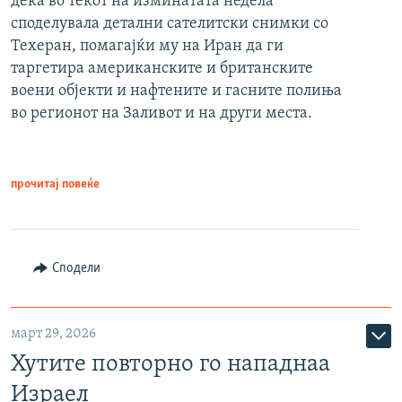
дека во текот на изминатата недела
споделувала детални сателитски снимки со
Техеран, помагајќи му на Иран да ги
таргетира американските и британските
воени објекти и нафтените и гасните полиња
во регионот на Заливот и на други места.
прочитај повеќе
Сподели
март 29, 2026
Хутите повторно го нападнаа
Израел