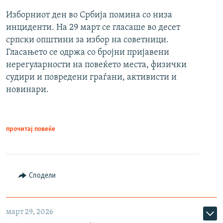
Изборниот ден во Србија помина со низа
инциденти. На 29 март се гласаше во десет
српски општини за избор на советници.
Гласањето се одржа со бројни пријавени
нерегуларности на повеќето места, физички
судири и повредени граѓани, активисти и
новинари.
прочитај повеќе
Сподели
март 29, 2026