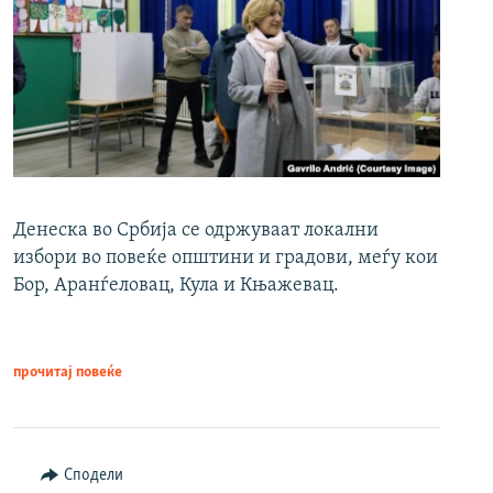
Денеска во Србија се одржуваат локални
избори во повеќе општини и градови, меѓу кои
Бор, Аранѓеловац, Кула и Књажевац.
прочитај повеќе
Сподели