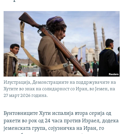
Илустрација, Демонстрациите на поддржувачите на
Хутите во знак на солидарност со Иран, во Јемен, на
27 март 2026 година.
Бунтовниците Хути испалија втора серија од
ракети во рок од 24 часа против Израел, додека
јеменската група, сојузничка на Иран, го