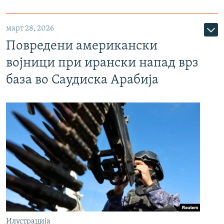
март 28, 2026
Повредени американски
војници при ирански напад врз
база во Саудиска Арабија
Илустрација