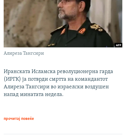
Алиреза Тангсири
Иранската Исламска револуционерна гарда
(ИРГК) ја потврди смртта на командантот
Алиреза Тангсири во израелски воздушен
напад минатата недела.
прочитај повеќе