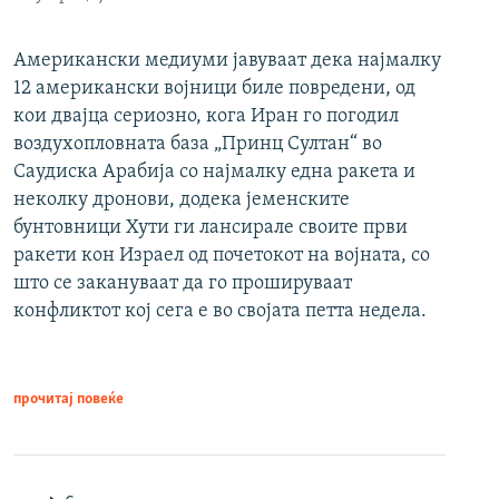
Американски медиуми јавуваат дека најмалку
12 американски војници биле повредени, од
кои двајца сериозно, кога Иран го погодил
воздухопловната база „Принц Султан“ во
Саудиска Арабија со најмалку една ракета и
неколку дронови, додека јеменските
бунтовници Хути ги лансирале своите први
ракети кон Израел од почетокот на војната, со
што се закануваат да го прошируваат
конфликтот кој сега е во својата петта недела.
прочитај повеќе