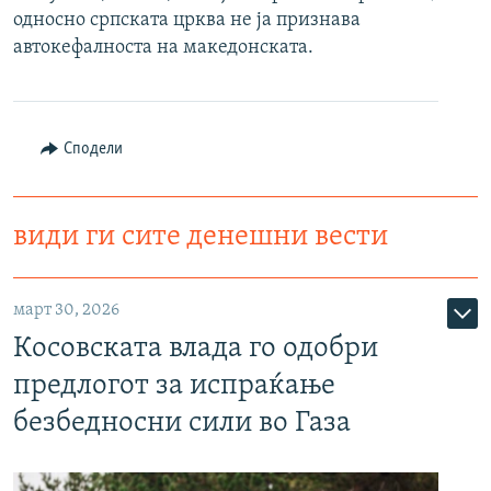
односно српската црква не ја признава
РСЕ веб страници
автокефалноста на македонската.
Сподели
види ги сите денешни вести
март 30, 2026
Косовската влада го одобри
предлогот за испраќање
безбедносни сили во Газа