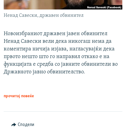
Ненад Савески, државен обвинител
Новоизбраниот државен јавен обвинител
Ненад Савески вели дека никогаш нема да
коментира ничија изјава, нагласувајќи дека
првото нешто што го направил откако е на
функцијата е средба со јавните обвинители во
Државното јавно обвинителство.
прочитај повеќе
Сподели