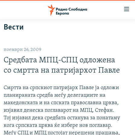
Достапни
линкови
Оди
Вести
на
МАКЕДОНИЈА
содржината
СВЕТ
Оди
ноември 26, 2009
ВИЗУЕЛНО
на
Средбата МПЦ-СПЦ одложена
главната
ВЕСТИ
навигација
со смртта на патријархот Павле
ШТО ТРЕБА ДА ЗНАЕТЕ
Премини
на
ПРИЈАВИ СЕ ЗА ЊУЗЛЕТЕР
Смртта на српскиот патријарх Павле ја одложи
пребарување
планираната средба меѓу делегациите на
ПОДКАСТ ЗОШТО?
македонската и на спската православна црква,
изјавил денеска поглаварот на МПЦ, Стефан.
СЛЕДЕТЕ НЕ
Тој изјавил дека средбата останува за понатаму
кога српската црква ќе избере нов поглавар.
Меѓу СПЦ и МПЦ постојат нерешени прашања,