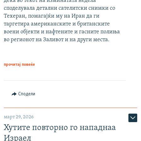
дека во текот на изминатата недела
споделувала детални сателитски снимки со
Техеран, помагајќи му на Иран да ги
таргетира американските и британските
воени објекти и нафтените и гасните полиња
во регионот на Заливот и на други места.
прочитај повеќе
Сподели
март 29, 2026
Хутите повторно го нападнаа
Израел