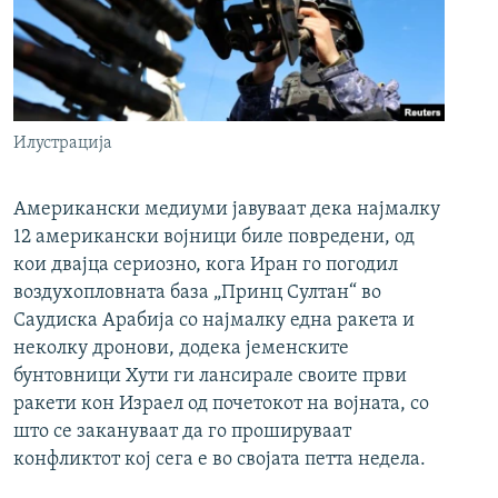
Илустрација
Американски медиуми јавуваат дека најмалку
12 американски војници биле повредени, од
кои двајца сериозно, кога Иран го погодил
воздухопловната база „Принц Султан“ во
Саудиска Арабија со најмалку една ракета и
неколку дронови, додека јеменските
бунтовници Хути ги лансирале своите први
ракети кон Израел од почетокот на војната, со
што се закануваат да го прошируваат
конфликтот кој сега е во својата петта недела.