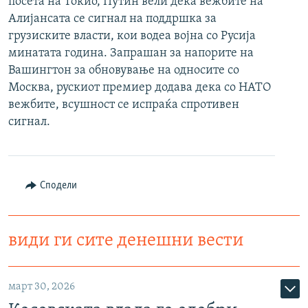
посета на Токио, Путин вели дека вежбите на
РСЕ веб страници
Алијансата се сигнал на поддршка за
грузиските власти, кои водеа војна со Русија
минатата година. Запрашан за напорите на
Вашингтон за обновување на односите со
Москва, рускиот премиер додава дека со НАТО
вежбите, всушност се испраќа спротивен
сигнал.
Сподели
види ги сите денешни вести
март 30, 2026