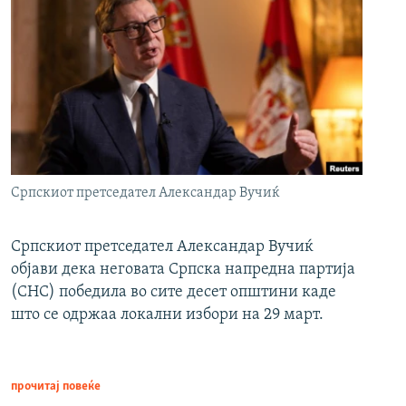
Српскиот претседател Александар Вучиќ
Српскиот претседател Александар Вучиќ
објави дека неговата Српска напредна партија
(СНС) победила во сите десет општини каде
што се одржаа локални избори на 29 март.
прочитај повеќе