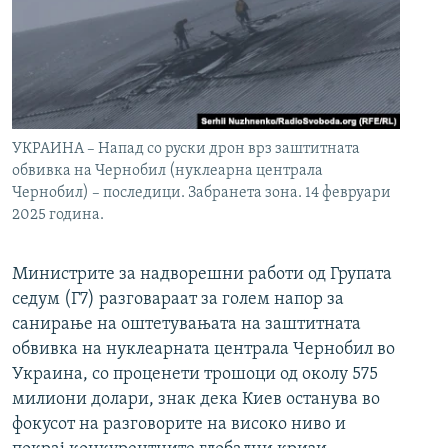
УКРАИНА – Напад со руски дрон врз заштитната
обвивка на Чернобил (нуклеарна централа
Чернобил) – последици. Забранета зона. 14 февруари
2025 година.
Министрите за надворешни работи од Групата
седум (Г7) разговараат за голем напор за
санирање на оштетувањата на заштитната
обвивка на нуклеарната централа Чернобил во
Украина, со проценети трошоци од околу 575
милиони долари, знак дека Киев останува во
фокусот на разговорите на високо ниво и