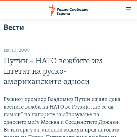
Достапни
линкови
Оди
Вести
на
МАКЕДОНИЈА
содржината
СВЕТ
Оди
мај 10, 2009
ВИЗУЕЛНО
на
Путин – НАТО вежбите им
главната
ВЕСТИ
навигација
штетат на руско-
ШТО ТРЕБА ДА ЗНАЕТЕ
Премини
американските односи
на
ПРИЈАВИ СЕ ЗА ЊУЗЛЕТЕР
пребарување
ПОДКАСТ ЗОШТО?
Рускиот премиер Владимир Путин изјави дека
воените вежби на НАТО во Грузија ,,не се од
помош“ на напорите за обновување на
СЛЕДЕТЕ НЕ
односите меѓу Москва и Соединетите Држави.
Во интервју за јапонски медиум пред неговата