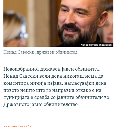
Ненад Савески, државен обвинител
Новоизбраниот државен јавен обвинител
Ненад Савески вели дека никогаш нема да
коментира ничија изјава, нагласувајќи дека
првото нешто што го направил откако е на
функцијата е средба со јавните обвинители во
Државното јавно обвинителство.