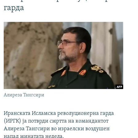
гарда
Алиреза Тангсири
Иранската Исламска револуционерна гарда
(ИРГК) ја потврди смртта на командантот
Алиреза Тангсири во израелски воздушен
напад минатата недела.