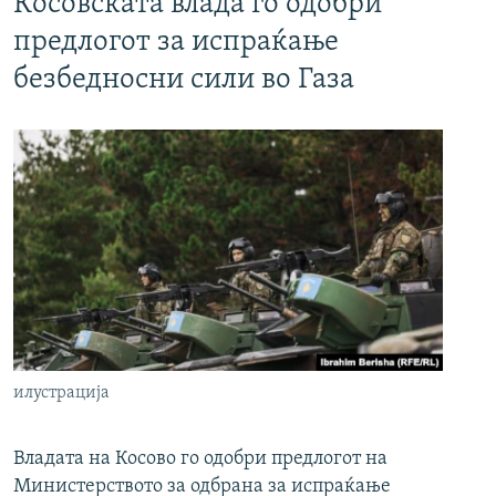
Косовската влада го одобри
предлогот за испраќање
безбедносни сили во Газа
илустрација
Владата на Косово го одобри предлогот на
Министерството за одбрана за испраќање