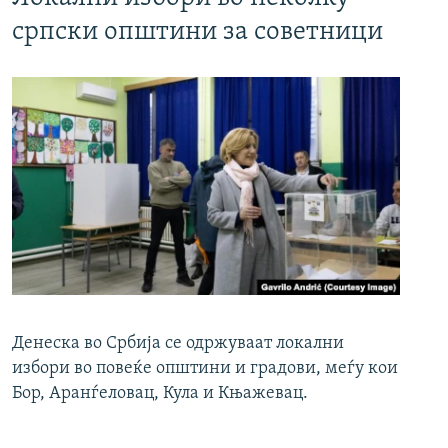
српски општини за советници
Денеска во Србија се одржуваат локални
избори во повеќе општини и градови, меѓу кои
Бор, Аранѓеловац, Кула и Књажевац.