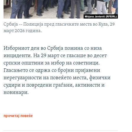
Србија -- Полиција пред гласачките места во Кула, 29
март 2026 година.
Изборниот ден во Србија помина со низа
инциденти. На 29 март се гласаше во десет
српски општини за избор на советници.
Гласањето се одржа со бројни пријавени
нерегуларности на повеќето места, физички
судири и повредени граѓани, активисти и
новинари.
прочитај повеќе