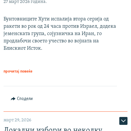
27 март 2026 година.
Бунтовниците Хути испалија втора серија од
ракети во рок од 24 часа против Израел, додека
јеменската група, сојузничка на Иран, го
продлабочи своето учество во војната на
Блискиот Исток.
прочитај повеќе
Сподели
март 29, 2026
Локални избори во неколку