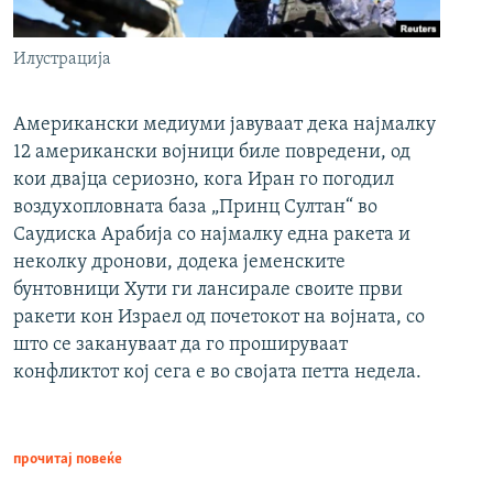
Илустрација
Американски медиуми јавуваат дека најмалку
12 американски војници биле повредени, од
кои двајца сериозно, кога Иран го погодил
воздухопловната база „Принц Султан“ во
Саудиска Арабија со најмалку една ракета и
неколку дронови, додека јеменските
бунтовници Хути ги лансирале своите први
ракети кон Израел од почетокот на војната, со
што се закануваат да го прошируваат
конфликтот кој сега е во својата петта недела.
прочитај повеќе