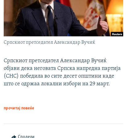
Српскиот претседател Александар Вучиќ
Српскиот претседател Александар Вучиќ
објави дека неговата Српска напредна партија
(СНС) победила во сите десет општини каде
што се одржаа локални избори на 29 март.
прочитај повеќе
Сподели