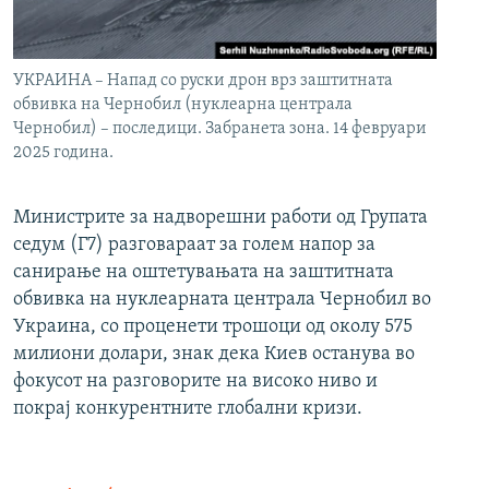
УКРАИНА – Напад со руски дрон врз заштитната
обвивка на Чернобил (нуклеарна централа
Чернобил) – последици. Забранета зона. 14 февруари
2025 година.
Министрите за надворешни работи од Групата
седум (Г7) разговараат за голем напор за
санирање на оштетувањата на заштитната
обвивка на нуклеарната централа Чернобил во
Украина, со проценети трошоци од околу 575
милиони долари, знак дека Киев останува во
фокусот на разговорите на високо ниво и
покрај конкурентните глобални кризи.