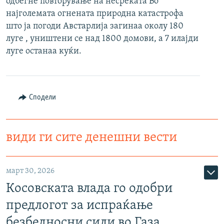
одбегне повторување на несреката Во
РСЕ веб страници
најголемата огнената природна катастрофа
што ја погоди Австарлија загинаа околу 180
луге , уништени се над 1800 домови, а 7 илајди
луге останаа куќи.
Сподели
види ги сите денешни вести
март 30, 2026
Косовската влада го одобри
предлогот за испраќање
безбедносни сили во Газа