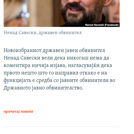
Ненад Савески, државен обвинител
Новоизбраниот државен јавен обвинител
Ненад Савески вели дека никогаш нема да
коментира ничија изјава, нагласувајќи дека
првото нешто што го направил откако е на
функцијата е средба со јавните обвинители во
Државното јавно обвинителство.
прочитај повеќе