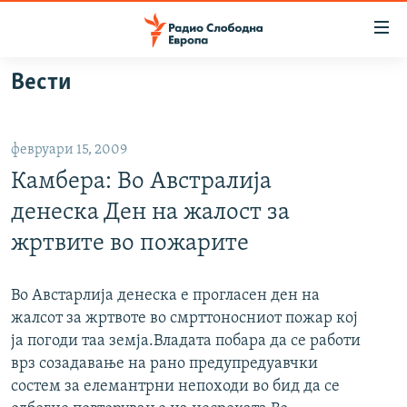
Достапни
линкови
Оди
Вести
на
МАКЕДОНИЈА
содржината
СВЕТ
Оди
февруари 15, 2009
ВИЗУЕЛНО
на
Камбера: Во Австралија
главната
ВЕСТИ
навигација
денеска Ден на жалост за
ШТО ТРЕБА ДА ЗНАЕТЕ
Премини
жртвите во пожарите
на
ПРИЈАВИ СЕ ЗА ЊУЗЛЕТЕР
пребарување
ПОДКАСТ ЗОШТО?
Во Австарлија денеска е прогласен ден на
жалсот за жртвоте во смрттоносниот пожар кој
ја погоди таа земја.Владата побара да се работи
СЛЕДЕТЕ НЕ
врз созадавање на рано предупредуавчки
состем за елемантрни непоходи во бид да се