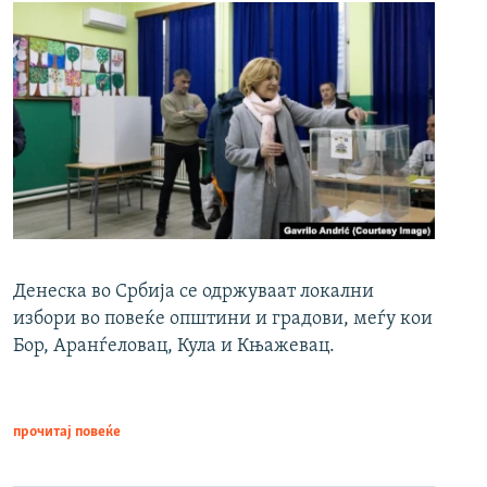
Денеска во Србија се одржуваат локални
избори во повеќе општини и градови, меѓу кои
Бор, Аранѓеловац, Кула и Књажевац.
прочитај повеќе