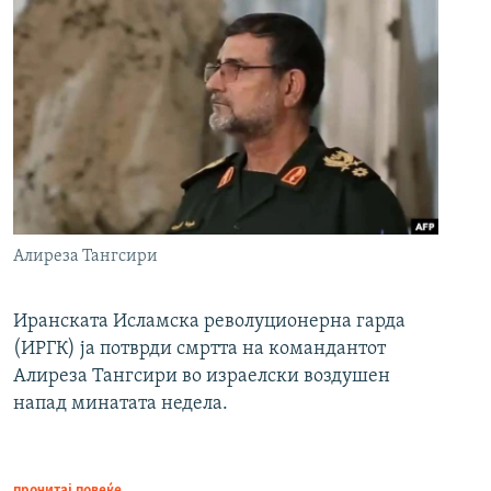
Алиреза Тангсири
Иранската Исламска револуционерна гарда
(ИРГК) ја потврди смртта на командантот
Алиреза Тангсири во израелски воздушен
напад минатата недела.
прочитај повеќе