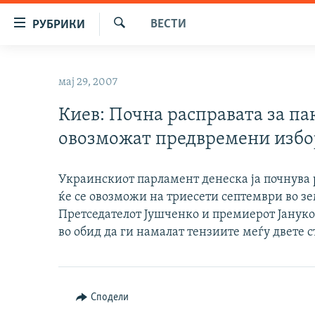
Достапни
ВЕСТИ
РУБРИКИ
линкови
Барај
Оди
МАКЕДОНИЈА
на
мај 29, 2007
СВЕТ
содржината
Оди
Киев: Почна расправата за па
ВИЗУЕЛНО
на
овозможат предвремени изб
ВЕСТИ
главната
навигација
ШТО ТРЕБА ДА ЗНАЕТЕ
Премини
Украинскиот парламент денеска ја почнува р
ПРИЈАВИ СЕ ЗА ЊУЗЛЕТЕР
на
ќе се овозможи на триесети септември во зе
пребарување
Претседателот Јушченко и премиерот Јануков
ПОДКАСТ ЗОШТО?
во обид да ги намалат тензиите меѓу двете 
Сподели