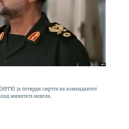
ИРГК) ја потврди смртта на командантот
апад минатата недела.