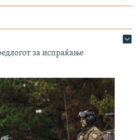
редлогот за испраќање