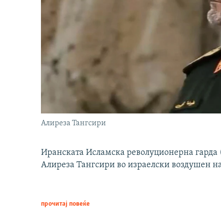
Алиреза Тангсири
Иранската Исламска револуционерна гарда (
Алиреза Тангсири во израелски воздушен н
прочитај повеќе