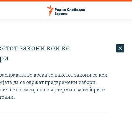
кетот закони кои ќе
ори
асправата во врска со пакетот закони со кои
мјата да се одржат предвремени избори.
ич се согласија на овој термин за изборите
страни.