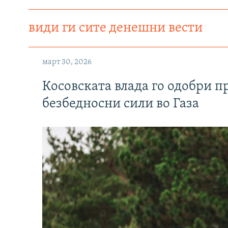
види ги сите денешни вести
март 30, 2026
Косовската влада го одобри п
безбедносни сили во Газа