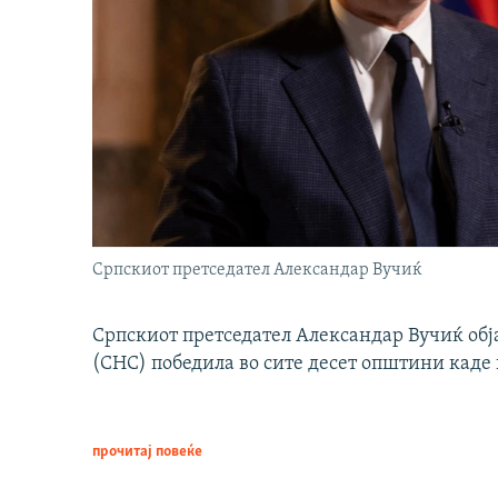
Српскиот претседател Александар Вучиќ
Српскиот претседател Александар Вучиќ обј
(СНС) победила во сите десет општини каде 
прочитај повеќе