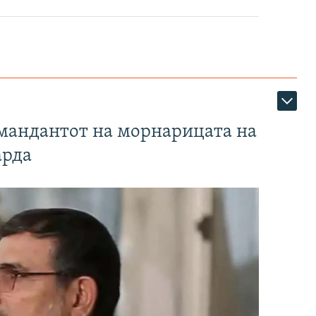
омандантот на морнарицата на
арда