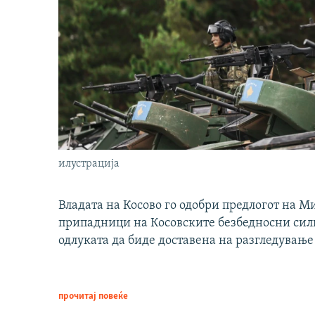
илустрација
Владата на Косово го одобри предлогот на М
припадници на Косовските безбедносни сили 
одлуката да биде доставена на разгледување
прочитај повеќе