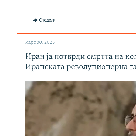
Сподели
март 30, 2026
Иран ја потврди смртта на к
Иранската револуционерна г