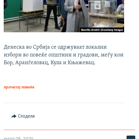
Денеска во Србија се одржуваат локални
избори во повеќе општини и градови, меѓу кои
Бор, Аранѓеловац, Кула и Књажевац.
прочитај повеќе
Сподели
март 28, 2026