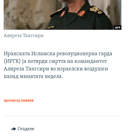
Алиреза Тангсири
Иранската Исламска револуционерна гарда
(ИРГК) ја потврди смртта на командантот
Алиреза Тангсири во израелски воздушен
напад минатата недела.
прочитај повеќе
Сподели