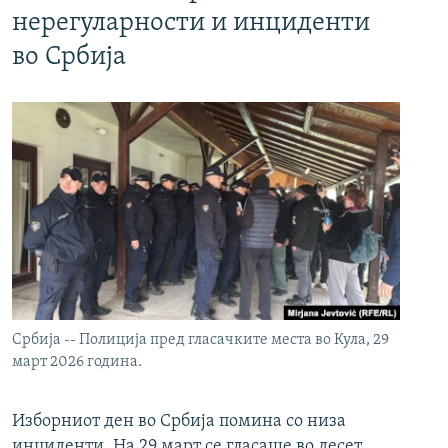
нерегуларности и инциденти
во Србија
Србија -- Полиција пред гласачките места во Кула, 29
март 2026 година.
Изборниот ден во Србија помина со низа
инциденти. На 29 март се гласаше во десет