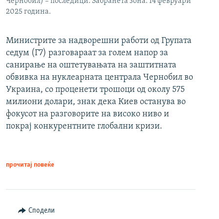
Чернобил) – последици. Забранета зона. 14 февруари
2025 година.
Министрите за надворешни работи од Групата
седум (Г7) разговараат за голем напор за
санирање на оштетувањата на заштитната
обвивка на нуклеарната централа Чернобил во
Украина, со проценети трошоци од околу 575
милиони долари, знак дека Киев останува во
фокусот на разговорите на високо ниво и
покрај конкурентните глобални кризи.
прочитај повеќе
Сподели