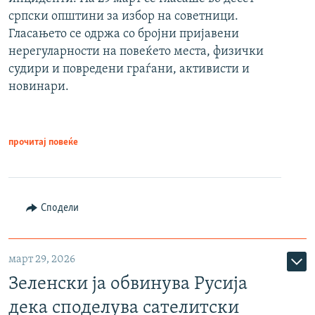
српски општини за избор на советници.
Гласањето се одржа со бројни пријавени
нерегуларности на повеќето места, физички
судири и повредени граѓани, активисти и
новинари.
прочитај повеќе
Сподели
март 29, 2026
Зеленски ја обвинува Русија
дека споделува сателитски