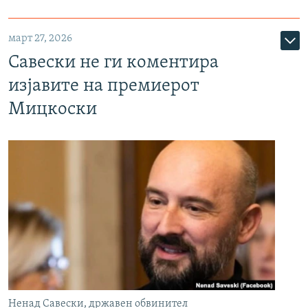
март 27, 2026
Савески не ги коментира
изјавите на премиерот
Мицкоски
Ненад Савески, државен обвинител