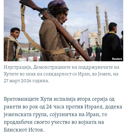
Илустрација, Демонстрациите на поддржувачите на
Хутите во знак на солидарност со Иран, во Јемен, на
27 март 2026 година.
Бунтовниците Хути испалија втора серија од
ракети во рок од 24 часа против Израел, додека
јеменската група, сојузничка на Иран, го
продлабочи своето учество во војната на
Блискиот Исток.