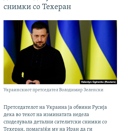
снимки со Техеран
Украинскиот претседател Володимир Зеленски
Претседателот на Украина ја обвини Русија
дека во текот на изминатата недела
споделувала детални сателитски снимки со
Техеран, помагајќи му на Иран да ги