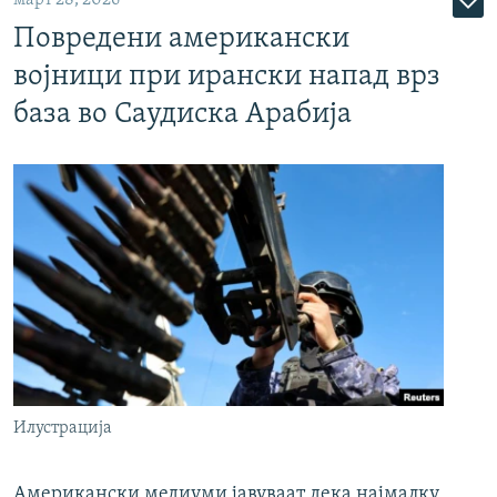
Повредени американски
војници при ирански напад врз
база во Саудиска Арабија
Илустрација
Американски медиуми јавуваат дека најмалку