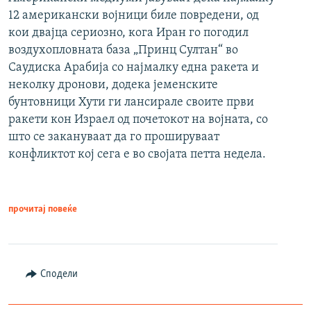
12 американски војници биле повредени, од
кои двајца сериозно, кога Иран го погодил
воздухопловната база „Принц Султан“ во
Саудиска Арабија со најмалку една ракета и
неколку дронови, додека јеменските
бунтовници Хути ги лансирале своите први
ракети кон Израел од почетокот на војната, со
што се закануваат да го прошируваат
конфликтот кој сега е во својата петта недела.
прочитај повеќе
Сподели