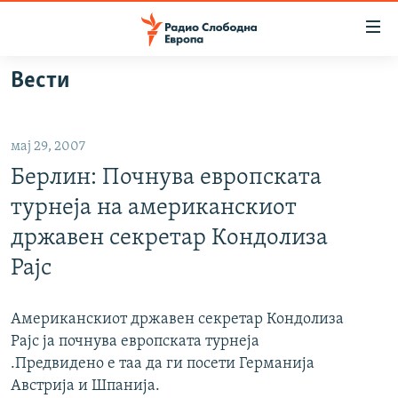
Достапни
линкови
Оди
Вести
на
МАКЕДОНИЈА
содржината
СВЕТ
Оди
мај 29, 2007
ВИЗУЕЛНО
на
Берлин: Почнува европската
главната
ВЕСТИ
навигација
турнеја на американскиот
ШТО ТРЕБА ДА ЗНАЕТЕ
Премини
државен секретар Кондолиза
на
ПРИЈАВИ СЕ ЗА ЊУЗЛЕТЕР
Рајс
пребарување
ПОДКАСТ ЗОШТО?
Американскиот државен секретар Кондолиза
СЛЕДЕТЕ НЕ
Рајс ја почнува европската турнеја
.Предвидено е таа да ги посети Германија
Австрија и Шпанија.