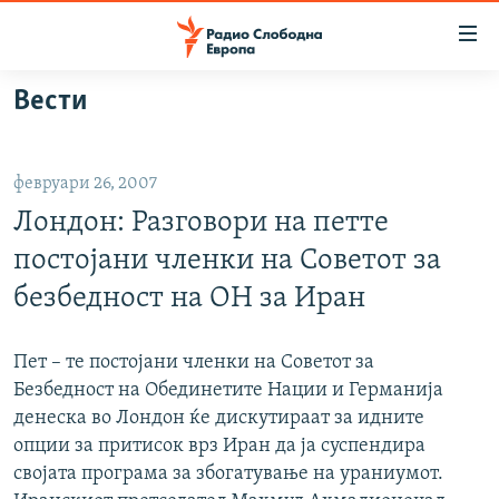
Достапни
линкови
Оди
Вести
на
МАКЕДОНИЈА
содржината
СВЕТ
Оди
февруари 26, 2007
ВИЗУЕЛНО
на
Лондон: Разговори на петте
главната
ВЕСТИ
навигација
постојани членки на Советот за
ШТО ТРЕБА ДА ЗНАЕТЕ
Премини
безбедност на ОН за Иран
на
ПРИЈАВИ СЕ ЗА ЊУЗЛЕТЕР
пребарување
ПОДКАСТ ЗОШТО?
Пет – те постојани членки на Советот за
Безбедност на Обединетите Нации и Германија
денеска во Лондон ќе дискутираат за идните
СЛЕДЕТЕ НЕ
опции за притисок врз Иран да ја суспендира
својата програма за збогатување на ураниумот.