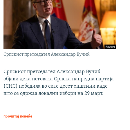
Српскиот претседател Александар Вучиќ
Српскиот претседател Александар Вучиќ
објави дека неговата Српска напредна партија
(СНС) победила во сите десет општини каде
што се одржаа локални избори на 29 март.
прочитај повеќе