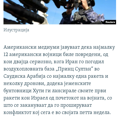
Илустрација
Американски медиуми јавуваат дека најмалку
12 американски војници биле повредени, од
кои двајца сериозно, кога Иран го погодил
воздухопловната база „Принц Султан“ во
Саудиска Арабија со најмалку една ракета и
неколку дронови, додека јеменските
бунтовници Хути ги лансирале своите први
ракети кон Израел од почетокот на војната, со
што се закануваат да го прошируваат
конфликтот кој сега е во својата петта недела.