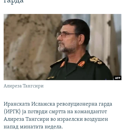
гарда
Алиреза Тангсири
Иранската Исламска револуционерна гарда
(ИРГК) ја потврди смртта на командантот
Алиреза Тангсири во израелски воздушен
напад минатата недела.