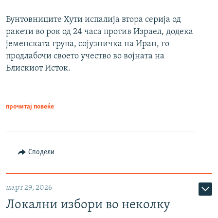
Бунтовниците Хути испалија втора серија од
ракети во рок од 24 часа против Израел, додека
јеменската група, сојузничка на Иран, го
продлабочи своето учество во војната на
Блискиот Исток.
прочитај повеќе
Сподели
март 29, 2026
Локални избори во неколку