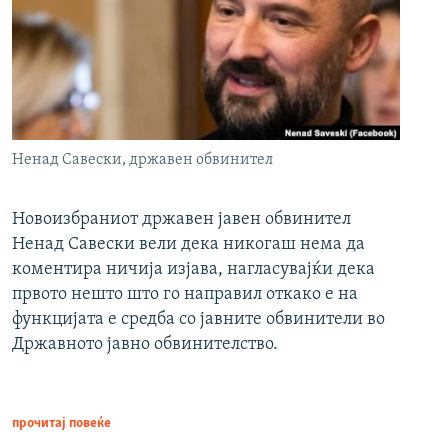
Ненад Савески, државен обвинител
Новоизбраниот државен јавен обвинител
Ненад Савески вели дека никогаш нема да
коментира ничија изјава, нагласувајќи дека
првото нешто што го направил откако е на
функцијата е средба со јавните обвинители во
Државното јавно обвинителство.
прочитај повеќе