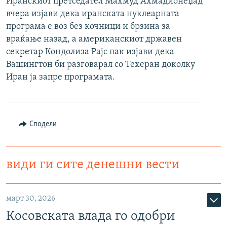
Иранскиот претседател Махмуд Ахмадионеџад
РСЕ веб страници
вчера изјави дека иранската нуклеарната
програма е воз без кочници и брзина за
враќање назад, а американскиот државен
секретар Кондолиза Рајс пак изјави дека
Вашингтон би разговарал со Техеран доколку
Иран ја запре програмата.
Сподели
види ги сите денешни вести
март 30, 2026
Косовската влада го одобри