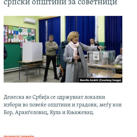
српски општини за советници
Денеска во Србија се одржуваат локални
избори во повеќе општини и градови, меѓу кои
Бор, Аранѓеловац, Кула и Књажевац.
прочитај повеќе