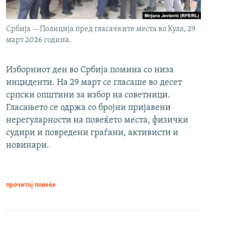
Србија -- Полиција пред гласачките места во Кула, 29
март 2026 година.
Изборниот ден во Србија помина со низа
инциденти. На 29 март се гласаше во десет
српски општини за избор на советници.
Гласањето се одржа со бројни пријавени
нерегуларности на повеќето места, физички
судири и повредени граѓани, активисти и
новинари.
прочитај повеќе