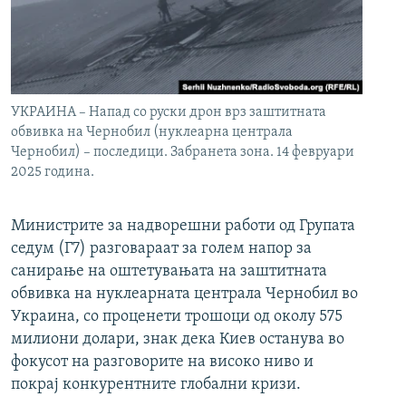
УКРАИНА – Напад со руски дрон врз заштитната
обвивка на Чернобил (нуклеарна централа
Чернобил) – последици. Забранета зона. 14 февруари
2025 година.
Министрите за надворешни работи од Групата
седум (Г7) разговараат за голем напор за
санирање на оштетувањата на заштитната
обвивка на нуклеарната централа Чернобил во
Украина, со проценети трошоци од околу 575
милиони долари, знак дека Киев останува во
фокусот на разговорите на високо ниво и
покрај конкурентните глобални кризи.