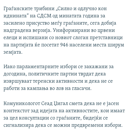
Граѓанските трибини „Силно и одлучно кон
иднината“ на СДСМ од минатата година за
засилено присуство меѓу граѓаните, сега добија
надградена верзија. Униформирани во црвени
елеци и испишани со новиот слоган претставници
на партијата ќе посетат 946 населени места ширум
земјата.
Иако парламентарните избори се закажани за
догодина, политичките партии тврдат дека
извршуваат теренски активности и дека не се
работи за кампања во лов на гласачи.
Комуникологот Сеад Џигал смета дека не е јасен
контекстот зад идејата на активностите, кои имаат
за цел консултации со граѓаните, бидејќи се
сигнализира дека се можни предвремени избори.