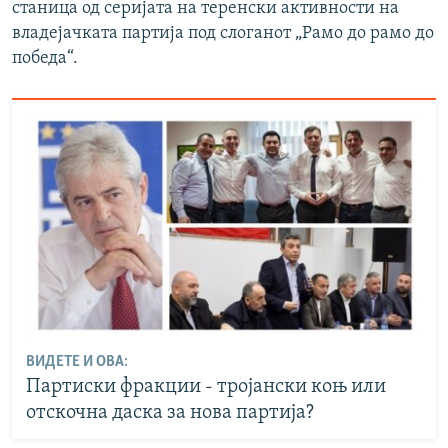
станица од серијата на теренски активности на
1080p
владејачката партија под слоганот „Рамо до рамо до
победа“.
ВИДЕТЕ И ОВА:
Партиски фракции - тројански коњ или
отскочна даска за нова партија?