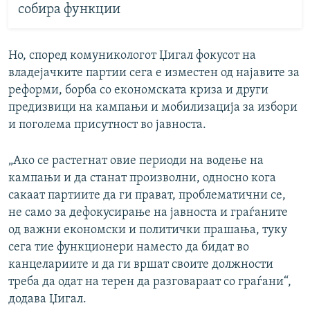
собира функции
Но, според комуникологот Џигал фокусот на
владејачките партии сега е изместен од најавите за
реформи, борба со економската криза и други
предизвици на кампањи и мобилизација за избори
и поголема присутност во јавноста.
„Ако се растегнат овие периоди на водење на
кампањи и да станат произволни, односно кога
сакаат партиите да ги прават, проблематични се,
не само за дефокусирање на јавноста и граѓаните
од важни економски и политички прашања, туку
сега тие функционери наместо да бидат во
канцелариите и да ги вршат своите должности
треба да одат на терен да разговараат со граѓани“,
додава Џигал.