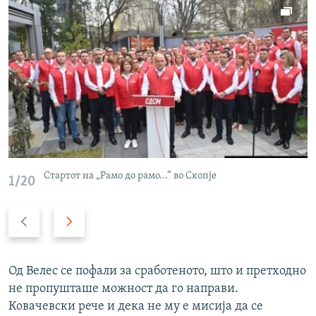
Стартот на „Рамо до рамо...“ во Скопје
1/20
P
N
r
e
e
x
v
t
Од Велес се пофали за сработеното, што и претходно
i
s
не пропушташе можност да го направи.
o
l
Ковачевски рече и дека не му е мисија да се