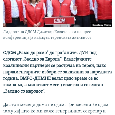
РСЕ веб страници
Лидерот на СДСМ Димитар Ковачевски на прес-
конференција ја најавува теренската активност
СДСМ „Рамо до рамо“ до граѓаните. ДУИ под
слоганот „Заедно за Европа“. Владејачките
коалициони партнери се растрчаа на терен, иако
парламентарните избори се закажани за наредната
година. ВМРО-ДПМНЕ велат цело време се во
кампања, а минатиот месец излегоа и со слоган
„Заедно со народот“.
„Јас три месеци дома не одам. Три месеци ќе одам
таму кај што ќе ми каже генералниот секретар и