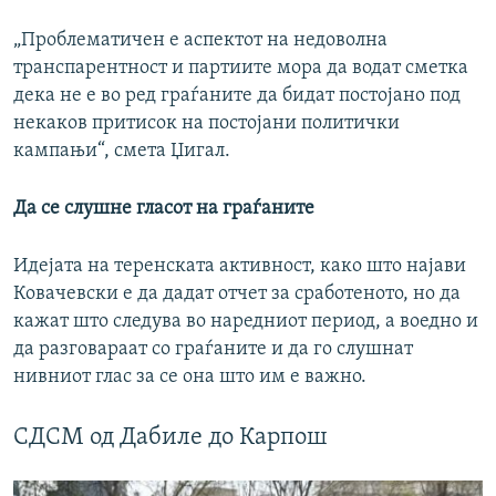
„Проблематичен е аспектот на недоволна
транспарентност и партиите мора да водат сметка
дека не е во ред граѓаните да бидат постојано под
некаков притисок на постојани политички
кампањи“, смета Џигал.
Да се слушне гласот на граѓаните
Идејата на теренската активност, како што најави
Ковачевски е да дадат отчет за сработеното, но да
кажат што следува во наредниот период, а воедно и
да разговараат со граѓаните и да го слушнат
нивниот глас за се она што им е важно.
СДСМ од Дабиле до Карпош