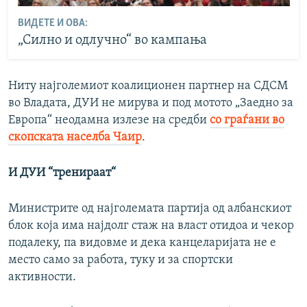
ВИДЕТЕ И ОВА:
„Силно и одлучно“ во кампања
Ниту најголемиот коалиционен партнер на СДСМ
во Владата, ДУИ не мирува и под мотото „Заедно за
Европа“ неодамна излезе на средби
со граѓани во
скопската населба Чаир
.
И ДУИ “тренираат“
Министрите од најголемата партија од албанскиот
блок која има најдолг стаж на власт отидоа и чекор
подалеку, па видовме и дека канцеларијата не е
место само за работа, туку и за спортски
активности.