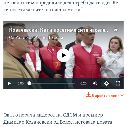
неговиот тим определиле дека треба да се оди. Ќе
ги посетиме сите населени места“.
Ковачевски: Ќе ги посетиме сите населени места
Од
Радио Слободна Eвропа
No media source currently available
Auto
0:00
0:20
240p
Директен линк
360p
Auto
240p
360p
480p
480p
Ова го порача лидерот на СДСМ и премиер
Димитар Ковачевски од Велес, неговата првата
720p
720p
1080p