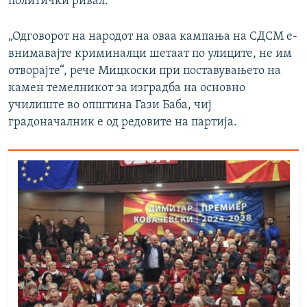
политички ривал.
„Одговорот на народот на оваа кампања на СДСМ е-
внимавајте криминалци шетаат по улиците, не им
отворајте“, рече Мицкоски при поставувањето на
камен темелникот за изградба на основно
училиште во општина Гази Баба, чиј
градоначалник е од редовите на партија.