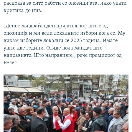
u
i
расправа за сите работи со опозицијата, иако упати
s
d
критика до нив.
s
e
l
„Денес ми доаѓа еден пријател, кој што е од
i
опозиција и ми вели локалните избори кога се. Му
d
викам изборите локални се 2025 година. Имате
e
уште две години. Отиде пола мандат што
направивте. Што направивте“, рече премиерот од
Велес.