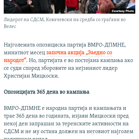
Лидерот на СДСМ, Ковачевски на средба со граѓани во
Велес
Најголемата опозициска партија ВМРО-ДПМНЕ,
минатиот месец
започна акција „Заедно со
народот“
. Но, партијата е во постојана кампања
ако
се суди според зборовите на нејзиниот лидер
Христијан Мицкоски.
Опозицијата 365 дена во кампања
ВМРО-ДПМНЕ е народна партија и кампањата и
трае 365 дена во годината, изјави Мицкоски пред
некој ден запрашан за теренските активности на
СДСМ и не му остана должен на неговиот најголем