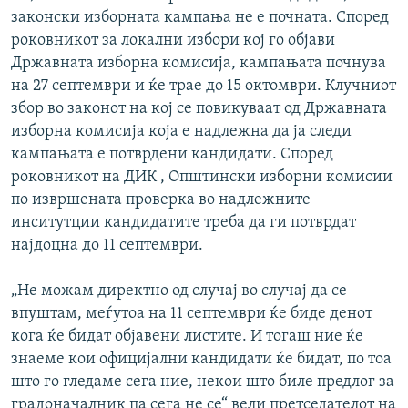
законски изборната кампања не е почната. Според
роковникот за локални избори кој го објави
Државната изборна комисија, кампањата почнува
на 27 септември и ќе трае до 15 октомври. Клучниот
збор во законот на кој се повикуваат од Државната
изборна комисија која е надлежна да ја следи
кампањата е потврдени кандидати. Според
роковникот на ДИК , Општински изборни комисии
по извршената проверка во надлежните
инситутции кандидатите треба да ги потврдат
најдоцна до 11 септември.
„Не можам директно од случај во случај да се
впуштам, меѓутоа на 11 септември ќе биде денот
кога ќе бидат објавени листите. И тогаш ние ќе
знаеме кои официјални кандидати ќе бидат, по тоа
што го гледаме сега ние, некои што биле предлог за
градоначалник па сега не се“ вели претседателот на