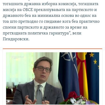
тогашната државна изборна комисија, тогашната
мисија на ОБСЕ преклопувањата на партиското и
државното беа на минимална основа во однос на
тоа што претходно го гледавме кога беа практично
споени партиското и државното за време на
претходната политичка гарнитура“, вели
Пендаровски.