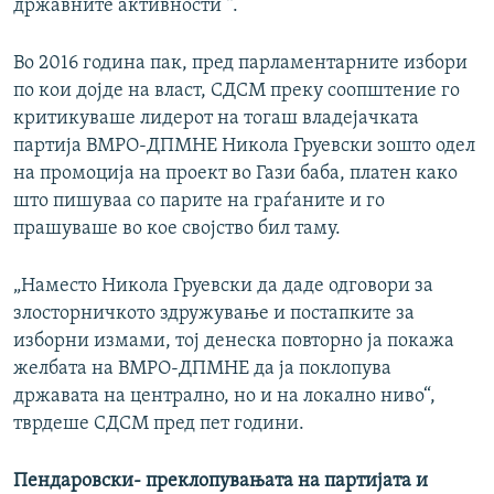
државните активности “.
Во 2016 година пак, пред парламентарните избори
по кои дојде на власт, СДСМ преку соопштение го
критикуваше лидерот на тогаш владејачката
партија ВМРО-ДПМНЕ Никола Груевски зошто одел
на промоција на проект во Гази баба, платен како
што пишуваа со парите на граѓаните и го
прашуваше во кое својство бил таму.
„Наместо Никола Груевски да даде одговори за
злосторничкото здружување и постапките за
изборни измами, тој денеска повторно ја покажа
желбата на ВМРО-ДПМНЕ да ја поклопува
државата на централно, но и на локално ниво“,
тврдеше СДСМ пред пет години.
Пендаровски- преклопувањата на партијата и