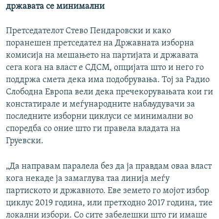
државата се минимални
Претседателот Стево Пендаровски и како
поранешен претседател на Државната изборна
комисија на мешањето на партијата и државата
сега кога на власт е СДСМ, опцијата што и него го
поддржа смета дека има подобрувања. Тој за Радио
Слободна Европа вели дека пречекорувањата кои ги
констатирале и меѓународните набљудувачи за
последните изборни циклуси се минимални во
споредба со оние што ги правела владата на
Груевски.
„Да направам паралела без да ја правдам оваа власт
кога некаде ја замаглува таа линија меѓу
партиското и државното. Еве земето го мојот избор
циклус 2019 година, или претходно 2017 година, тие
локални избори. Со сите забелешки што ги имаше