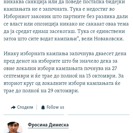
никаква санкција или да поведе постапка бидејќи
кампањата не е започната. Тука е недостиг во
Изборниот законик што партиите без разлика дали
се власт или опозиција никако не сакааат оваа тема
да ја средат еднаш засекогаш. Тука се единствени
затоа што сите водат кампањи“, вели Новаковски.
Инаку изборната кампања започнува дваесет дена
пред денот на изборите што би значело дека за
овие локални избори кампањата почнува на 27
септември и ќе трае до полноќ на 15 октомври. За
вториот круг од локалните избори кампањата ќе
трае до полноќ на 29 октомври.
Сподели
Follow us
Фросина Димеска