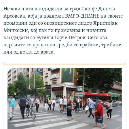
Независната кандидатка за град Скопје Данела
Арсовска, која ја поддржа ВМРО-ДПМНЕ на своите
промоции оди со опозицискиот лидер Христијан
Мицкоски, кој пак ги промовира и нивните
кандидати за Бутел и Ѓорче Петров. Сето ова
партиите го прават на средби со граѓани, трибини
или од врата до врата.