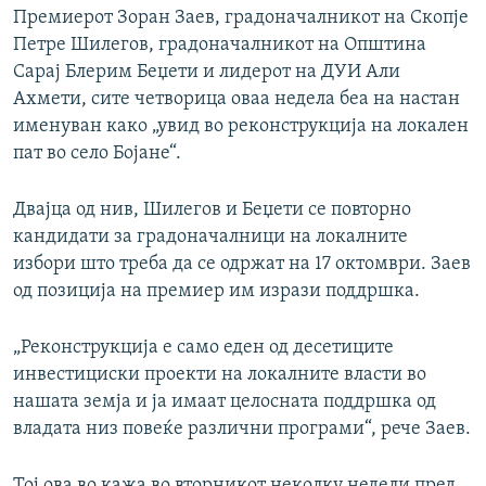
Премиерот Зоран Заев, градоначалникот на Скопје
Петре Шилегов, градоначалникот на Општина
Сарај Блерим Беџети и лидерот на ДУИ Али
Ахмети, сите четворица оваа недела беа на настан
именуван како „увид во реконструкција на локален
пат во село Бојане“.
Двајца од нив, Шилегов и Беџети се повторно
кандидати за градоначалници на локалните
избори што треба да се одржат на 17 октомври. Заев
од позиција на премиер им изрази поддршка.
„Реконструкција е само еден од десетиците
инвестициски проекти на локалните власти во
нашата земја и ја имаат целосната поддршка од
владата низ повеќе различни програми“, рече Заев.
Тој ова во кажа во вторникот неколку недели пред