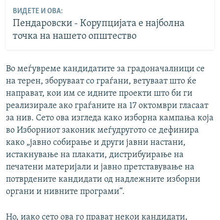
ВИДЕТЕ И ОВА:
Пендаровски - Корупцијата е најболна
точка на нашето општество
Во меѓувреме кандидатите за градоначалници се
на терен, зборуваат со граѓани, ветуваат што ќе
направат, кои им се идните проекти што би ги
реализирале ако граѓаните на 17 октомври гласаат
за нив. Сето ова изгледа како изборна кампања која
во Изборниот законик меѓудругото се дефинира
како „јавно собирање и други јавни настани,
истакнување на плакати, дистрибуирање на
печатени материјали и јавно претставување на
потврдените кандидати од надлежните изборни
органи и нивните програми“.
Но, иако сето ова го прават некои кандидати,