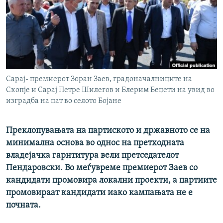
РСЕ веб страници
Сарај- премиерот Зоран Заев, градоначалниците на
Скопје и Сарај Петре Шилегов и Блерим Беџети на увид во
изградба на пат во селото Бојане
Преклопувањата на партиското и државното се на
минимална основа во однос на претходната
владејачка гарнтитура вели претседателот
Пендаровски. Во меѓувреме премиерот Заев со
кандидати промовира локални проекти, а партиите
промовираат кандидати иако кампањата не е
почната.