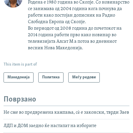
Родена е 1980 година во Скопје. Со новинарство
се занимава од 2004 година кога почнува да
работи како постојан дописник на Радио
Слободна Европа од Скопје.
Во периодот од 2008 година до почетокот на
2014 година работи прво како новинар во
телевизијата Алсат М а потоа во дневниот
весник Нова Македонија.
This item is part of
Македонија
Политика
Меѓу редови
Поврзано
Не сме во предвремена кампања, сè е законски, тврди Заев
ЛДП и ДОМ заедно ќе настапат на изборите