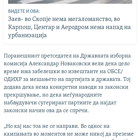
ВИДЕТЕ И ОВА:
Заев- во Скопје нема мегаломанство, во
Карпош, Центар и Аеродром нема напад на
урбанизација
Поранешниот претседател на Државната изборна
комисија Александар Новаковски вели дека цело
време има забелешки во извештаите на ОБСЕ/
ОДИХР за мешањето на партијата и државата. Тој
додава дека нема конкретни наводи за законски
прекршување, но дека меѓународните
набљудувачи сугерираат партиите да најдат
законски начин ова да се спречи.
„Но кај нас тоа не се направи. Во однос на
кампањата во моментов не може никој да преземе