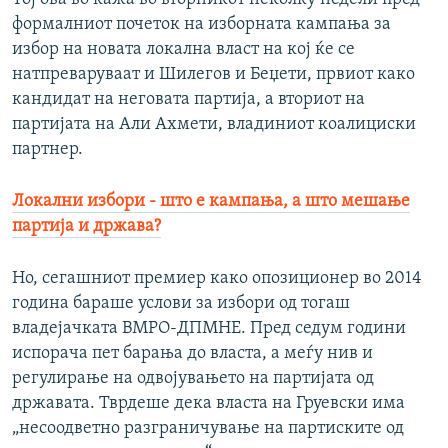
формалниот почеток на изборната кампања за
избор на новата локална власт на кој ќе се
натпреваруваат и Шилегов и Беџети, првиот како
кандидат на неговата партија, а вториот на
партијата на Али Ахмети, владиниот коалициски
партнер.
Локални избори - што е кампања, а што мешање
партија и држава?
Но, сегашниот премиер како опозиционер во 2014
година бараше услови за избори од тогаш
владејачката ВМРО-ДПМНЕ. Пред седум години
испорача пет барања до власта, а меѓу нив и
регулирање на одвојувањето на партијата од
државата. Тврдеше дека власта на Груевски има
„несоодветно разграничување на партиските од