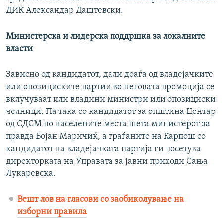
ДИК Александар Даштевски.
Министерска и лидерска поддршка за локалните
власти
Зависно од кандидатот, дали доаѓа од владејачките
или опозициските партии во неговата промоција се
вклучуваат или владини министри или опозициски
челници. Па така со кандидатот за општина Центар
од СДСМ по населените места шета министерот за
правда Бојан Маричиќ, а граѓаните на Карпош со
кандидатот на владејачката партија ги посетува
директорката на Управата за јавни приходи Сања
Лукаревска.
Вешт лов на гласови со заобиколување на
изборни правила