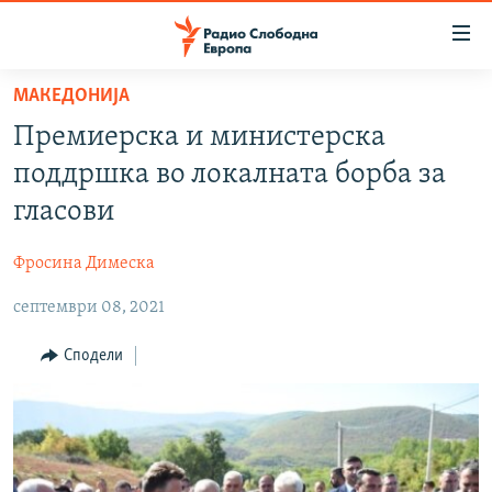
Достапни
линкови
Оди
МАКЕДОНИЈА
на
МАКЕДОНИЈА
Премиерска и министерска
содржината
СВЕТ
Оди
поддршка во локалната борба за
ВИЗУЕЛНО
на
гласови
главната
ВЕСТИ
навигација
Фросина Димеска
ШТО ТРЕБА ДА ЗНАЕТЕ
Премини
на
септември 08, 2021
ПРИЈАВИ СЕ ЗА ЊУЗЛЕТЕР
пребарување
ПОДКАСТ ЗОШТО?
Сподели
СЛЕДЕТЕ НЕ