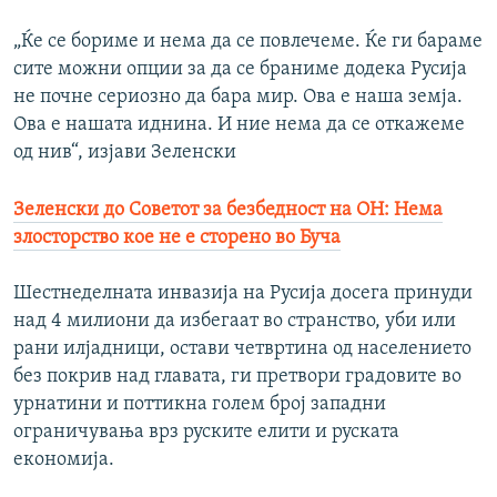
„Ќе се бориме и нема да се повлечеме. Ќе ги бараме
сите можни опции за да се браниме додека Русија
не почне сериозно да бара мир. Ова е наша земја.
Ова е нашата иднина. И ние нема да се откажеме
од нив“, изјави Зеленски
Зеленски до Советот за безбедност на ОН: Нема
злосторство кое не е сторено во Буча
Шестнеделната инвазија на Русија досега принуди
над 4 милиони да избегаат во странство, уби или
рани илјадници, остави четвртина од населението
без покрив над главата, ги претвори градовите во
урнатини и поттикна голем број западни
ограничувања врз руските елити и руската
економија.