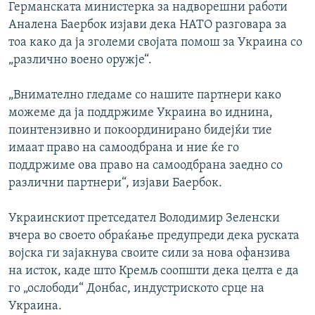
Германската министерка за надворешни работи
Аналена Баербок изјави дека НАТО разговара за
тоа како да ја зголеми својата помош за Украина со
„различно воено оружје“.
„Внимателно гледаме со нашите партнери како
можеме да ја поддржиме Украина во иднина,
поинтензивно и покоординирано бидејќи тие
имаат право на самоодбрана и ние ќе го
поддржиме ова право на самоодбрана заедно со
различни партнери“, изјави Баербок.
Украинскиот претседател Володимир Зеленски
вчера во своето обраќање предупреди дека руската
војска ги зајакнува своите сили за нова офанзива
на исток, каде што Кремљ соопшти дека целта е да
го „ослободи“ Донбас, индустриското срце на
Украина.