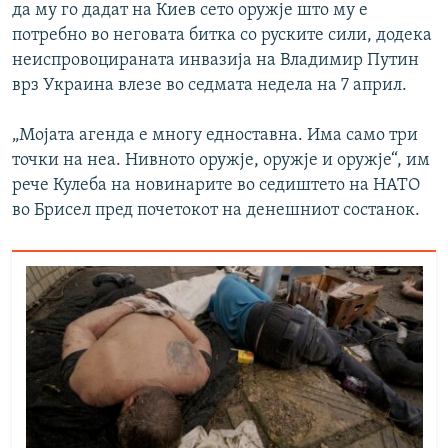
да му го дадат на Киев сето оружје што му е
потребно во неговата битка со руските сили, додека
неиспровоцираната инвазија на Владимир Путин
врз Украина влезе во седмата недела на 7 април.
„Мојата агенда е многу едноставна. Има само три
точки на неа. Нивното оружје, оружје и оружје“, им
рече Кулеба на новинарите во седиштето на НАТО
во Брисел пред почетокот на денешниот состанок.