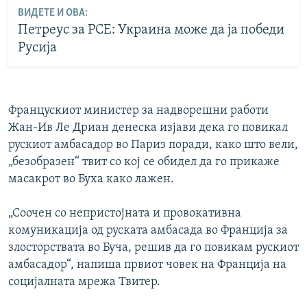
ВИДЕТЕ И ОВА:
Петреус за РСЕ: Украина може да ја победи
Русија
Францускиот министер за надворешни работи
Жан-Ив Ле Дриан денеска изјави дека го повикал
рускиот амбасадор во Париз поради, како што вели,
„безобразен“ твит со кој се обидел да го прикаже
масакрот во Буха како лажен.
„Соочен со непристојната и провокативна
комуникација од руската амбасада во Франција за
злосторствата во Буча, решив да го повикам рускиот
амбасадор“, напиша првиот човек на Франција на
социјалната мрежа Твитер.