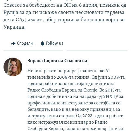
Советот за безбедност на ОН на 6 април, повикан од
Русија за да ги искаже своите неосновани тврдења
дека САД имаат лаборатории за биолошка војна во
Украина.
Сподели
Follow us
Зорана Гаџовска Спасовска
Новинарската кариера ја започна во А1
телевизија во 2008-та година. Од јуни 2009-та
година работи како постојан дописник за
Радио Слободна Европа од Скопје. Во 2015-та
година е добитничка на награда од УНХЦР за
професионално известување за состојбата со
бегалците, како и на неколку признанија за
истражувачки стории. Од 2023 година работи
како истражувачки новинар во Радио
Слободна Европа, главно на теми поврзани со