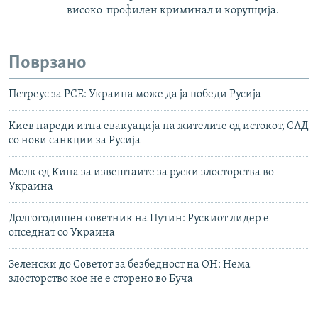
високо-профилен криминал и корупција.
Поврзано
Петреус за РСЕ: Украина може да ја победи Русија
Киев нареди итна евакуација на жителите од истокот, САД
со нови санкции за Русија
Молк од Кина за извештаите за руски злосторства во
Украина
Долгогодишен советник на Путин: Рускиот лидер е
опседнат со Украина
Зеленски до Советот за безбедност на ОН: Нема
злосторство кое не е сторено во Буча