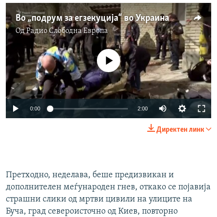
Во „подрум за егзекуција“ во Украина
Од
Радио Слободна Eвропа
No media source currently available
Auto
0:00
2:00
240p
Директен линк
360p
Auto
240p
360p
480p
480p
Претходно, неделава, беше предизвикан и
720p
720p
1080p
дополнителен меѓународен гнев, откако се појавија
1080p
страшни слики од мртви цивили на улиците на
Буча, град североисточно од Киев, повторно