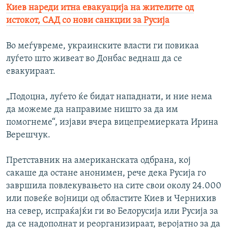
Киев нареди итна евакуација на жителите од
истокот, САД со нови санкции за Русија
Во меѓувреме, украинските власти ги повикаа
луѓето што живеат во Донбас веднаш да се
евакуираат.
„Подоцна, луѓето ќе бидат нападнати, и ние нема
да можеме да направиме ништо за да им
помогнеме“, изјави вчера вицепремиерката Ирина
Верешчук.
Претставник на американската одбрана, кој
сакаше да остане анонимен, рече дека Русија го
завршила повлекувањето на сите свои околу 24.000
или повеќе војници од областите Киев и Чернихив
на север, испраќајќи ги во Белорусија или Русија за
да се надополнат и реорганизираат, веројатно за да