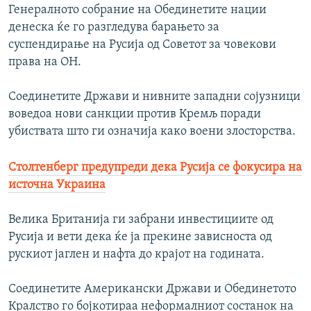
Генералното собрание на Обединетите нации
денеска ќе го разгледува барањето за
суспендирање на Русија од Советот за човекови
права на ОН.
Соединетите Држави и нивните западни сојузници
воведоа нови санкции против Кремљ поради
убиствата што ги означија како воени злосторства.
Столтенберг предупреди дека Русија се фокусира на
источна Украина
Велика Британија ги забрани инвестициите од
Русија и вети дека ќе ја прекине зависноста од
рускиот јаглен и нафта до крајот на годината.
Соединетите Американски Држави и Обединетото
Кралство го бојкотираа неформалниот состанок на