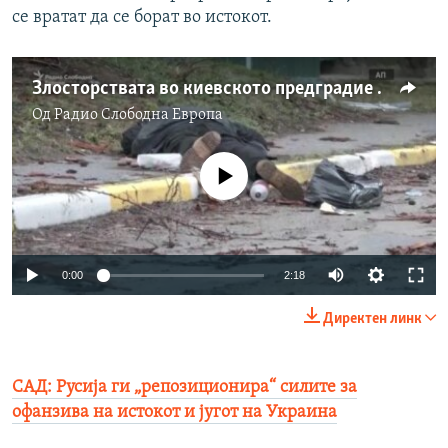
се вратат да се борат во истокот.
Злосторствата во киевското предградие Буча
Од
Радио Слободна Eвропа
No media source currently available
Auto
0:00
2:18
240p
Директен линк
360p
Auto
240p
360p
480p
480p
САД: Русија ги „репозиционира“ силите за
офанзива на истокот и југот на Украина
720p
720p
1080p
1080p