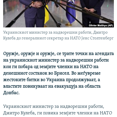
РСЕ веб страници
Украинскиот министер за надворешни работи, Дмитро
Кулеба до генералниот секретар на НАТО Јенс Столтенберг
Оружје, оружје и оружје, се трите точки на агендата
на украинскиот министер за надворешни работи
кои ги побара од земјите членки на НАТО на
денешниот состанок во Брисел. Во меѓувреме
жестоките битки во Украина продолжуваат, а
властите повикуваат на евакуацуја на областа
Донбас.
Украинскиот министер за надворешни работи,
Дмитро Кулеба, ги повика земјите членки на НАТО