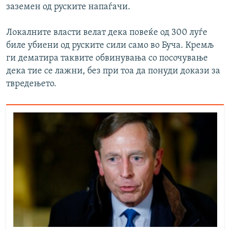
заземен од руските напаѓачи.
Локалните власти велат дека повеќе од 300 луѓе
биле убиени од руските сили само во Буча. Кремљ
ги дематира таквите обвинувања со посочување
дека тие се лажни, без при тоа да понуди докази за
твредењето.