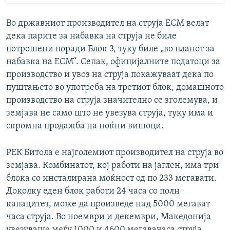
Во државниот производител на струја ЕСМ велат
дека парите за набавка на струја не биле
потрошени поради Блок 3, туку биле „во планот за
набавка на ЕСМ“. Сепак, официјалните податоци за
производство и увоз на струја покажуваат дека по
пуштањето во употреба на третиот блок, домашното
производство на струја значително се зголемува, и
земјава не само што не увезува струја, туку има и
скромна продажба на ноќни вишоци.
РЕК Битола е најголемиот производител на струја во
земјава. Комбинатот, кој работи на јаглен, има три
блока со инсталирана моќност од по 233 мегавати.
Доколку еден блок работи 24 часа со полн
капацитет, може да произведе над 5000 мегават
часа струја. Во ноември и декември, Македонија
увезуваше меѓу 1000 и 4600 мегавачаса струја