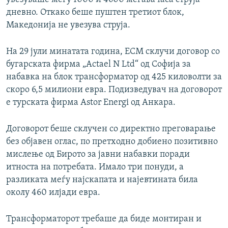
дневно. Откако беше пуштен третиот блок,
Македонија не увезува струја.
На 29 јули минатата година, ЕСМ склучи договор со
бугарската фирма „Actael N Ltd“ од Софија за
набавка на блок трансформатор од 425 киловолти за
скоро 6,5 милиони евра. Подизведувач на договорот
е турската фирма Astor Energi од Анкара.
Договорот беше склучен со директно преговарање
без објавен оглас, по претходно добиено позитивно
мислење од Бирото за јавни набавки поради
итноста на потребата. Имало три понуди, а
разликата меѓу најскапата и најевтината била
околу 460 илјади евра.
Трансформаторот требаше да биде монтиран и