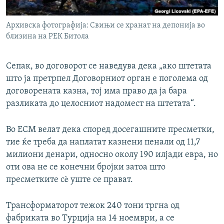
Архивска фотографија: Свињи се хранат на депонија во
близина на РЕК Битола
Сепак, во договорот се наведува дека „ако штетата
што ја претрпел Договорниот орган е поголема од
договорената казна, тој има право да ја бара
разликата до целосниот надомест на штетата“.
Во ЕСМ велат дека според досегашните пресметки,
тие ќе треба да наплатат казнени пенали од 11,7
милиони денари, односно околу 190 илјади евра, но
оти ова не се конечни бројки затоа што
пресметките сè уште се прават.
Трансформаторот тежок 240 тони тргна од
фабриката во Турција на 14 ноември, а се