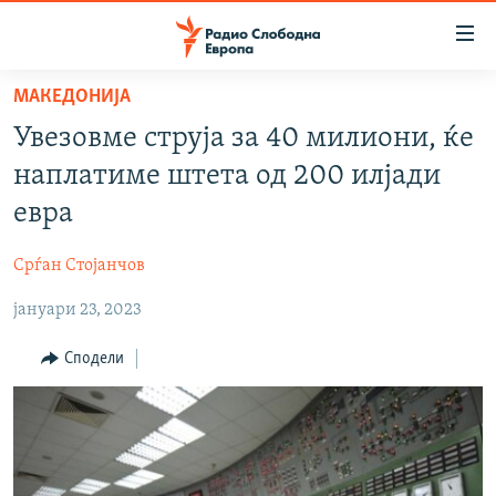
Достапни
линкови
Оди
МАКЕДОНИЈА
на
МАКЕДОНИЈА
Увезовме струја за 40 милиони, ќе
содржината
СВЕТ
Оди
наплатиме штета од 200 илјади
ВИЗУЕЛНО
на
евра
главната
ВЕСТИ
навигација
Срѓан Стојанчов
ШТО ТРЕБА ДА ЗНАЕТЕ
Премини
на
јануари 23, 2023
ПРИЈАВИ СЕ ЗА ЊУЗЛЕТЕР
пребарување
ПОДКАСТ ЗОШТО?
Сподели
СЛЕДЕТЕ НЕ