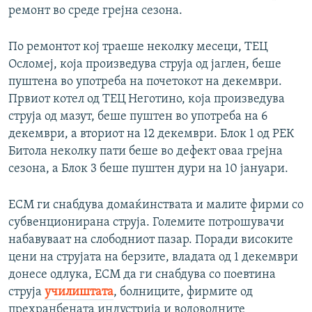
ремонт во среде грејна сезона.
По ремонтот кој траеше неколку месеци, ТЕЦ
Осломеј, која произведува струја од јаглен, беше
пуштена во употреба на почетокот на декември.
Првиот котел од ТЕЦ Неготино, која произведува
струја од мазут, беше пуштен во употреба на 6
декември, а вториот на 12 декември. Блок 1 од РЕК
Битола неколку пати беше во дефект оваа грејна
сезона, а Блок 3 беше пуштен дури на 10 јануари.
ЕСМ ги снабдува домаќинствата и малите фирми со
субвенционирана струја. Големите потрошувачи
набавуваат на слободниот пазар. Поради високите
цени на струјата на берзите, владата од 1 декември
донесе одлука, ЕСМ да ги снабдува со поевтина
струја
училиштата
, болниците, фирмите од
прехранбената индустрија и водоводните