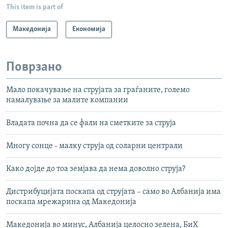
This item is part of
Македонија
Економија
Поврзано
Мало покачување на струјата за граѓаните, големо
намалување за малите компании
Владата почна да се фали на сметките за струја
Многу сонце - малку струја од соларни централи
Како дојде до тоа земјава да нема доволно струја?
Дистрибуцијата поскапа од струјата – само во Албанија има
поскапа мрежарина од Македонија
Македонија во минус, Албанија целосно зелена, БиХ