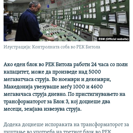
РСЕ веб страници
Илустрација: Контролната соба во РЕК Битола
Ако еден блок во РЕК Битола работи 24 часа со полн
капацитет, може да произведе над 5000
мегаватчаса струја. Во ноември и декември,
Македонија увезуваше меѓу 1000 и 4600
мегавачаса струја дневно. По пристигнувањето на
трансформаторот за Блок 3, кој доцнеше два
месеци, земјава извезува струја.
Додека доцнеше испораката на трансформаторот за
пуштање во употреба на третиот блок во РЕК