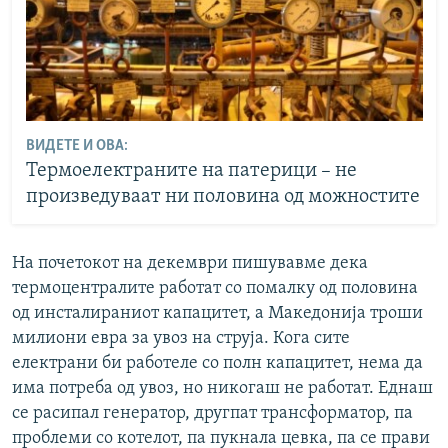
ВИДЕТЕ И ОВА:
Термоелектраните на патерици – не
произведуваат ни половина од можностите
На почетокот на декември пишувавме дека
термоцентралите работат со помалку од половина
од инсталираниот капацитет, а Македонија троши
милиони евра за увоз на струја. Кога сите
електрани би работеле со полн капацитет, нема да
има потреба од увоз, но никогаш не работат. Еднаш
се расипал генератор, другпат трансформатор, па
проблеми со котелот, па пукнала цевка, па се прави