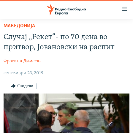
Достапни
линкови
Оди
МАКЕДОНИЈА
на
МАКЕДОНИЈА
Случај „Рекет“- по 70 дена во
содржината
СВЕТ
Оди
притвор, Јовановски на распит
ВИЗУЕЛНО
на
главната
Фросина Димеска
ВЕСТИ
навигација
септември 23, 2019
ШТО ТРЕБА ДА ЗНАЕТЕ
Премини
на
ПРИЈАВИ СЕ ЗА ЊУЗЛЕТЕР
Сподели
пребарување
ПОДКАСТ ЗОШТО?
СЛЕДЕТЕ НЕ