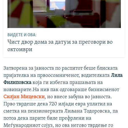
ВИДЕТЕ И ОВА:
Чист двор дома за датум за преговори во
октомври
Затворена за јавноста по распитот беше блиската
пријателка на првоосомниченот, водителката
Лила
Филиповска
која ги избегна прашањата на
новинарите.На нив пак одговараше бизнисменот
Силјан Мицевски
, но внесе забуна во јавноста.
Прво тврдеше дека 720 илјади евра уплатил на
сметка на пензионерката Лиљана Тодоровска, па
потоа дека парите биле префрлени на
Меѓународниот сојуз, но ова негово тврдење го