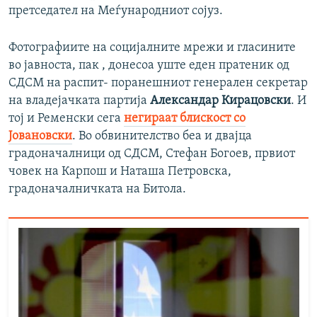
претседател на Меѓународниот сојуз.
Фотографиите на социјалните мрежи и гласините
во јавноста, пак , донесоа уште еден пратеник од
СДСМ на распит- поранешниот генерален секретар
на владејачката партија
Александар Кирацовски
. И
тој и Ременски сега
негираат блискост со
Јовановски
. Во обвинителство беа и двајца
градоначалници од СДСМ, Стефан Богоев, првиот
човек на Карпош и Наташа Петровска,
градоначалничката на Битола.