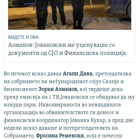
ВИДЕТЕ И ОВА:
Азманов: Јовановски ме уценуваше со
документи од СЈО и Финансиска полиција
Во петокот исказ даваа
Агапи Дика
, претседателка
на собранието на меѓународниот сојуз Скопје и
бизнисменот
Зоран Азманов,
кој тврдеше дека
преку емисија на 1 ТВ,Јовановски се обидувал да му
изнуди пари. Инволвираноста во невладината
организација во обвинителството ги донесе и
финансиски координатор Јованка Кухар, а пред две
недели исказ даваше и потпретседателкта на
Собранието,
Фросина Ременски
, која е почесен