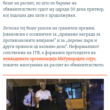
беше на распит, по што по барање на
обвинителството судот му одреди 30 дена притвор,
кој подоцна два пати е продолжуван.
Летоска тој беше уапсен на граничен премин.
Јовановски е осомничен за „примање награда за
противзаконито влијание“ и за „перење пари и
други приноси од казниво дело“. Неформалниот
сопственик на 1ТВ, а формален претседател на
невладината организација Меѓународен сојуз
,
повлече многумина на распит во обвинителството.