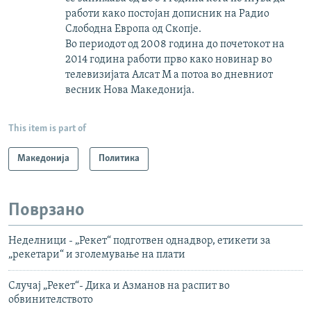
работи како постојан дописник на Радио
Слободна Европа од Скопје.
Во периодот од 2008 година до почетокот на
2014 година работи прво како новинар во
телевизијата Алсат М а потоа во дневниот
весник Нова Македонија.
This item is part of
Македонија
Политика
Поврзано
Неделници - „Рекет“ подготвен однадвор, етикети за
„рекетари“ и зголемување на плати
Случај „Рекет“- Дика и Азманов на распит во
обвинителството