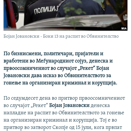
РСЕ веб страници
Бојан Јовановски - Боки 13 на распит во Обвинителство
По бизнисмени, политичари, пријатели и
вработени во Меѓународниот сојуз, денеска и
првоосомничениот во случајот „Рекет“ Бојан
Јовановски дава исказ во Обвинителството за
гонење на организиран криминал и корупција.
По седумдесет дена во притвор првоосомничениот
во случајот „Рекет“
Бојан Јовановски
денеска
напладне на распит во Обвинителството за гонење
на организиран криминал и корупција. Тој е во
притвор во затворот Скопје од 15 јули, кога првпат