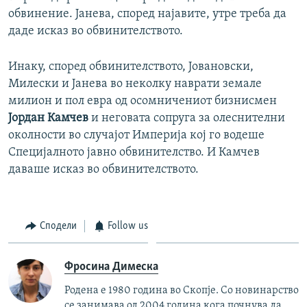
обвинение. Јанева, според најавите, утре треба да
даде исказ во обвинителството.
Инаку, според обвинителството, Јовановски,
Милески и Јанева во неколку наврати земале
милион и пол евра од осомничениот бизнисмен
Јордан Камчев
и неговата сопруга за олеснителни
околности во случајот Империја кој го водеше
Специјалното јавно обвинителство. И Камчев
даваше исказ во обвинителството.
Сподели
Follow us
Фросина Димеска
Родена е 1980 година во Скопје. Со новинарство
се занимава од 2004 година кога почнува да