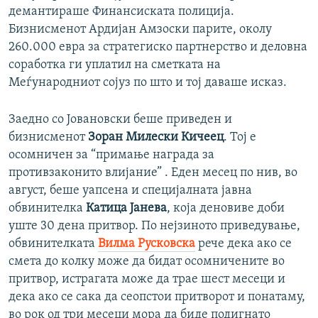
демантираше Финансиската полиција.
Бизнисменот Ардијан Амзоски парите, околу
260.000 евра за стратегиско партнерство и деловна
соработка ги уплатил на сметката на
Меѓународниот сојуз по што и тој даваше исказ.
Заедно со Јовановски беше приведен и
бизнисменот
Зоран Милески Кичеец
. Тој е
осомничен за “примање награда за
противзаконито влијание” . Еден месец по нив, во
август, беше уапсена и специјалната јавна
обвинителка
Катица Јанева
, која деновиве доби
уште 30 дена притвор. По нејзиното приведување,
обвинителката
Вилма Русковска
рече дека ако се
смета до колку може да бидат осомничените во
притвор, истрагата може да трае шест месеци и
дека ако се сака да сеопстои притворот и понатаму,
во рок од три месеци мора да биде подигнато