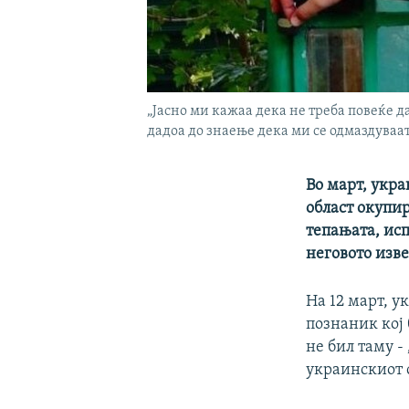
„Јасно ми кажаа дека не треба повеќе 
дадоа до знаење дека ми се одмаздуваат
Во март, укр
област окупир
тепањата, ис
неговото изв
На 12 март, 
познаник кој 
не бил таму -
украинскиот 