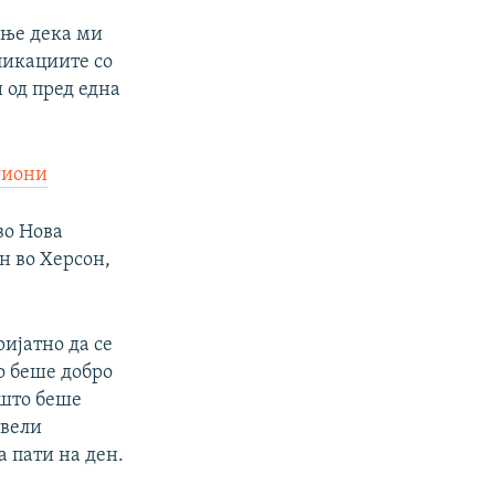
ење дека ми
бликациите со
 од пред една
гиони
во Нова
н во Херсон,
ијатно да се
о беше добро
 што беше
 вели
а пати на ден.