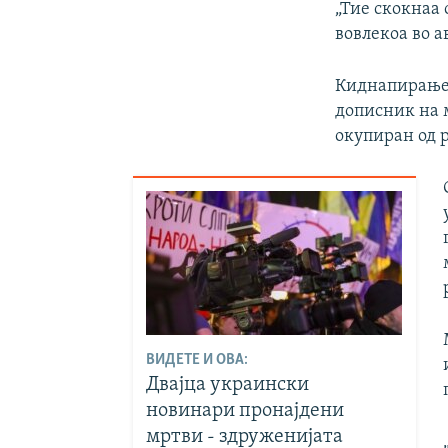
„Тие скокнаа 
вовлекоа во а
Киднапирањет
дописник на 
окупиран од 
ВИДЕТЕ И ОВА:
Двајца украински
новинари пронајдени
мртви - здруженијата