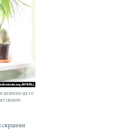
 целосно да го
ат своите
ри скршени