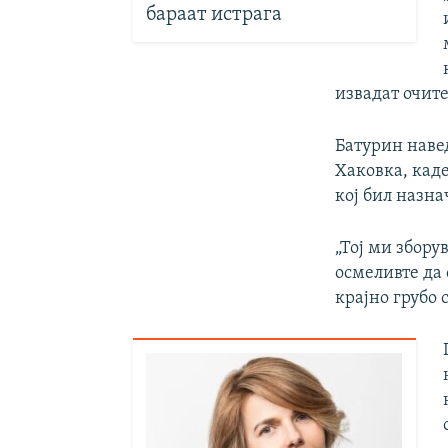
бараат истрага
извадат очите
Батурин навед
Хаковка, кад
кој бил назн
„Тој ми збору
осмеливте да
крајно грубо 