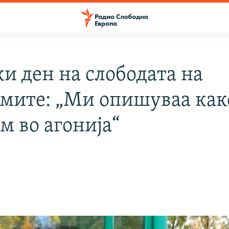
ки ден на слободата на
мите: „Ми опишуваа как
м во агонија“