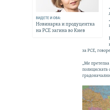
ВИДЕТЕ И ОВА:
Новинарка и продуцентка
на РСЕ загина во Киев
за РСЕ, говор
„Ме претепаа 
полициската с
градоначалник