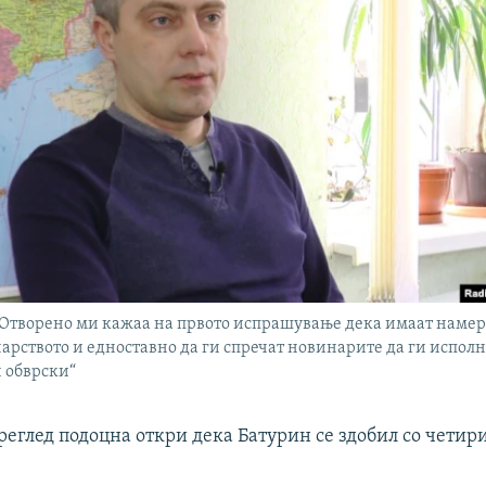
„Отворено ми кажаа на првото испрашување дека имаат намера
арството и едноставно да ги спречат новинарите да ги исполн
 обврски“
реглед подоцна откри дека Батурин се здобил со чети