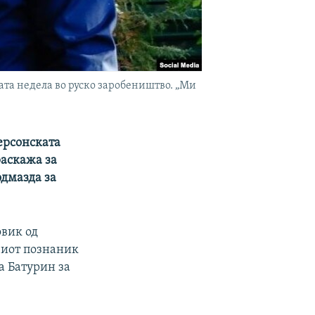
ата недела во руско заробеништво. „Ми
ерсонската
раскажа за
дмазда за
овик од
овиот познаник
а Батурин за