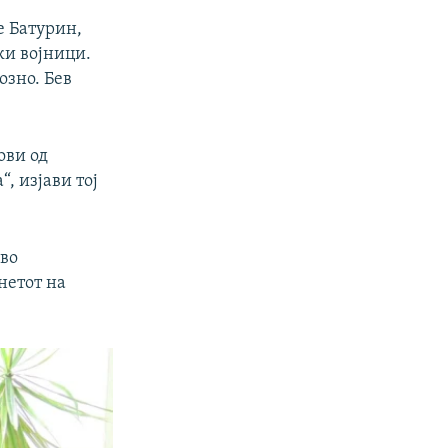
е Батурин,
ки војници.
озно. Бев
ови од
, изјави тој
 во
нетот на