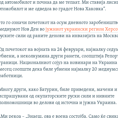
од автомобилот и почнаа да ме тепаат. Ми ставија лиси
втомобилот и ме одведоа во градот Нова Хаковка“.
о го означи почетокот на осум дневното заробеништво
медиумот Нов Ден во
јужниот украински регион Херс
руските сили од раните денови на инвазијата на Москв
Од почетокот на војната на 24 февруари, најмалку седу
убиени, а неколкумина други ранети, соопштија Репор
граници. Националниот сојуз на новинари на Украина
месец соопшти дека биле убиени најмалку 20 медиумс
работници.
Многу други, како Батурин, биле приведени, мачени и
испрашувани од окупаторските руски сили и нивните
полномошници во делови од источна и јужна Украина.
„Ми рекоа – „Знаеш, ова е воена состојба. Само ќе сви