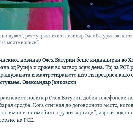
да пишувам“, рече украинскиот новинар Олех Батурин за негов
 за моите написи“.
аинскиот новинар Олех Батурин беше киднапиран во Х
ана од Русија и држен во затвор осум дена. Тој за РСЕ 
прашувањата и малтретирањето што ги претрпел како о
естување. Олександар Јанковски
украинскиот новинар Олех Батурин добил телефонски п
барал средба. Кога стигнал до договреното место, нег
 „но имаше автомобил со руски војници“, изјави подоцн
сервис на РСЕ.