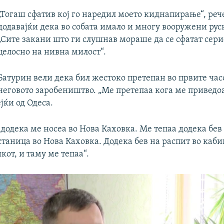
„Тогаш сфатив кој го наредил моето киднапирање“, реч
додавајќи дека во собата имало и многу вооружени рус
„Сите закани што ги слушнав мораше да се сфатат сери
целосно на нивна милост“.
Батурин вели дека бил жестоко претепан во првите час
неговото заробеништво. „Ме претепаа кога ме приведоа“
ејќи од Одеса.
додека ме носеа во Нова Каховка. Ме тепаа додека бев
таница во Нова Каховка. Додека бев на распит во каби
от, и таму ме тепаа“.