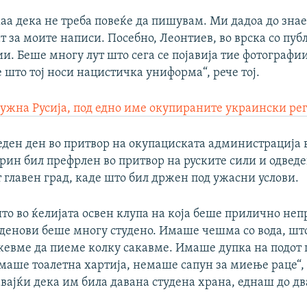
жаа дека не треба повеќе да пишувам. Ми дадоа до зна
т за моите написи. Посебно, Леонтиев, во врска со пу
и. Беше многу лут што сега се појавија тие фотографии
 што тој носи нацистичка униформа“, рече тој.
Јужна Русија, под едно име окупираните украински ре
 еден ден во притвор на окупациската администрација 
рин бил префрлен во притвор на руските сили и одведе
 главен град, каде што бил држен под ужасни услови.
о во ќелијата освен клупа на која беше прилично непр
 денови беше многу студено. Имаше чешма со вода, шт
жевме да пиеме колку сакавме. Имаше дупка на подот
емаше тоалетна хартија, немаше сапун за миење раце“,
вајќи дека им била давана студена храна, еднаш до дв