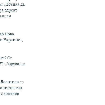
и: „Почнаа да
ја одреат
 ми ги
во Нова
ки Украинец
ате? Се
?“, зборуваше
 Леонтиев со
министратор
а Леонтиев