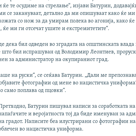
и ќе те осудиме на стрелање“, изјави Батурин, додавајќ
ми се закануваат, детално да ми опишуваат како ќе ми 
кожата со нож за да умирам полека во агонија, како ќе
, ќе ми ги отсечат ушите и екстремитетите“.
е дека бил одведен во зградата на општинската влада 
е што бил испрашуван од Володимир Леонтиев, прорус
ачен за администратор на окупираниот град.
ваше на руски“, се сеќава Батурин. „Дали ме препознав
 објавите фотографии од мене во нацистичка униформа
со само поплава од пцовки“.
Претходно, Батурин пишувал написи за соработката на
напаѓачите и веројатноста тој да биде именуван за ад
на градот. Написите беа илустрирани со фотографии н
облечен во нацистичка униформа.