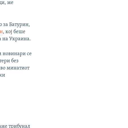
ци, ме
 за Батурин,
он
, кој беше
а на Украина.
м новинари се
тери без
 во минатиот
ки
каме трибунал