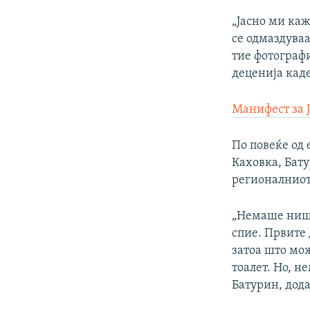
„Јасно ми ка
се одмаздуваа
тие фотографи
деценија каде
Манифест за 
По повеќе од
Каховка, Бату
регионалниот
„Немаше ништ
спие. Првите
затоа што мо
тоалет. Но, н
Батурин, дода