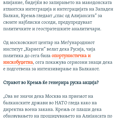
влијание, бидејќи во запирањето на македонската
атлантска интеграција и интеграцијата на Западен
Балкан, Кремљ гледаат „спас од Алијансата“ за
своите најблиски соседи, предупредуваат
политичките и геостратешките аналитичари.
Од московскиот центар на Меѓународниот
институт „Карнеги“ велат дека Русија, чија
политика до сега била
опортунистичка и
нискобуџетна
, сега покажува сериозни знаци дека
е подготвена за интензивирање на Балканот.
Стравот во Кремљ ќе генерира руска акција?
„Ова не значи дека Москва на приемот на
балканските држави во НАТО гледа како на
директна воена закана. Кремљ се плаши дека
обновувањето на проширувањето на Алијансата по