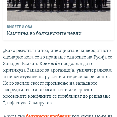
ВИДЕТЕ И ОВА:
Камчиња во балканските чевли
„Како резултат на тоа, инерцијата е најверојатното
сценарио кога се во прашање односите на Русија со
Западен Балкан. Кремљ ќе продолжи да го
критикува Западот за ароганција, унилатерализам
и непочитување на руските интереси во регионот.
Ќе го засили своето противење на западното
посредништво ако босанските или српско-
косовските конфликти се приближат до решавање
“, појаснува Саморуков.
А кога тие
балкански проблеми
кои Русија може да