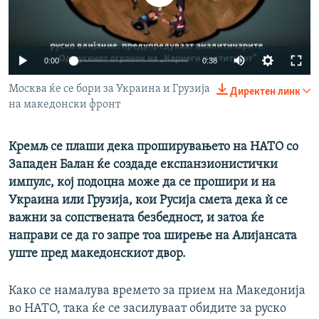
РСЕ веб страници
0:00
0:38
Москва ќе се бори за Украина и Грузија
Директен линк
на македонски фронт
Кремљ се плаши дека проширувањето на НАТО со
Западен Балан ќе создаде експанзионистички
импулс, кој подоцна може да се прошири и на
Украина или Грузија, кои Русија смета дека ѝ се
важни за сопствената безбедност, и затоа ќе
направи се да го запре тоа ширење на Алијансата
уште пред македонскиот двор.
Како се намалува времето за прием на Македонија
во НАТО, така ќе се засилуваат обидите за руско