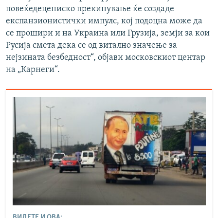
повеќедецениско прекинување ќе создаде
експанзионистички импулс, кој подоцна може да
се прошири и на Украина или Грузија, земји за кои
Русија смета дека се од витално значење за
нејзината безбедност“, објави московскиот центар
на „Карнеги“.
ВИДЕТЕ И ОВА: