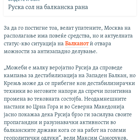
Руска сол на балканска рана
За да го постигне тоа, велат упатените, Москва на
располагање има повеќе средства, но и актуелната
статус-кво ситуација на
Балканот
ѝ отвара
можности за антизападно делување.
„Можеби е малку веројатно Русија да спроведе
кампања за дестабилизација на Западен Балкан, но
Кремљ може да се прибегне кон дестабилизирачки
техники во неговите напори да спречи позитивна
промена во тековната состојба. Неодамнешните
настани во Црна Гора и во Северна Македонија
јасно покажаа дека Русија брзо ги засилува своите
пропагандни и разузнавачки активности во
балканските држави кога се на работ на големи
геополитички одлуки“, вели Максим Саморуков,