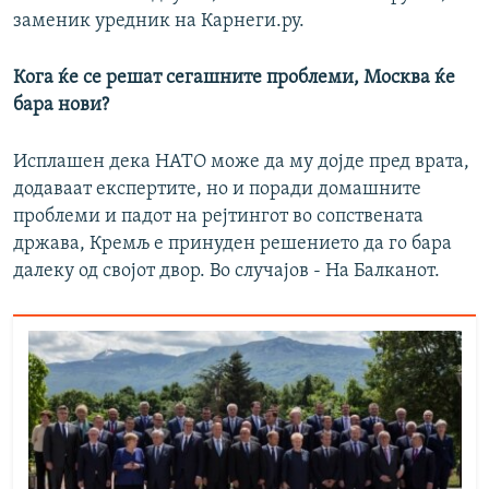
заменик уредник на Карнеги.ру.
Кога ќе се решат сегашните проблеми, Москва ќе
бара нови?
Исплашен дека НАТО може да му дојде пред врата,
додаваат експертите, но и поради домашните
проблеми и падот на рејтингот во сопствената
држава, Кремљ е принуден решението да го бара
далеку од својот двор. Во случајов - На Балканот.