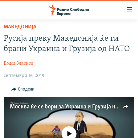
Достапни
линкови
Оди
МАКЕДОНИЈА
на
МАКЕДОНИЈА
Русија преку Македонија ќе ги
содржината
СВЕТ
Оди
брани Украина и Грузија од НАТО
ВИЗУЕЛНО
на
главната
Емил Златков
ВЕСТИ
навигација
септември 16, 2019
ШТО ТРЕБА ДА ЗНАЕТЕ
Премини
на
ПРИЈАВИ СЕ ЗА ЊУЗЛЕТЕР
Сподели
пребарување
ПОДКАСТ ЗОШТО?
Москва ќе се бори за Украина и Грузија на македонски фронт
СЛЕДЕТЕ НЕ
No media source currently available