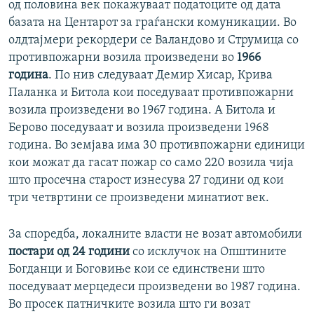
од половина век покажуваат податоците од дата
базата на Центарот за граѓански комуникации. Во
олдтајмери рекордери се Валандово и Струмица со
противпожарни возила произведени во
1966
година
. По нив следуваат Демир Хисар, Крива
Паланка и Битола кои поседуваат противпожарни
возила произведени во 1967 година. А Битола и
Берово поседуваат и возила произведени 1968
година. Во земјава има 30 противпожарни единици
кои можат да гасат пожар со само 220 возила чија
што просечна старост изнесува 27 години од кои
три четвртини се произведени минатиот век.
За споредба, локалните власти не возат автомобили
постари од 24 години
со исклучок на Општините
Богданци и Боговиње кои се единствени што
поседуваат мерцедеси произведени во 1987 година.
Во просек патничките возила што ги возат