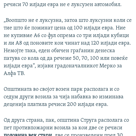
речиси 70 илјади евра не е луксузен автомобил.
„Воопшто не е луксузна, затоа што луксузни коли се
тие што ќе поминат цена од 100 илјади евра. Ние
не купивме А6 со фул опрема со три илјади кубици
и ли А8 од поновите кои чинат над 120 илјади евра.
Немојте така, еден обичен граѓанин денеска
патува со кола од да речеме 50, 70, 100 или повеќе
илјади евра“, изјави градоначалникот Мерко за
Алфа ТВ.
Општината во својот возен парк располага и со
седум други возила за чија набавка во изминава
деценија платила речиси 200 илјади евра.
Од друга страна, пак, општина Струга располага со
пет противпожарни возила за кои две се речиси
половина век стари
, две се произведени пред 30