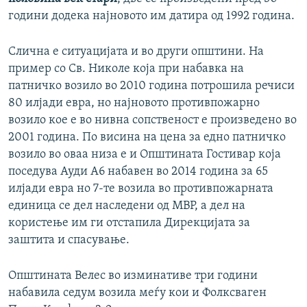
години додека најновото им датира од 1992 година.
Слична е ситуацијата и во други општини. На
пример со Св. Николе која при набавка на
патничко возило во 2010 година потрошила речиси
80 илјади евра, но најновото противпожарно
возило кое е во нивна сопственост е произведено во
2001 година. По висина на цена за едно патничко
возило во оваа низа е и Општината Гостивар која
поседува Ауди А6 набавен во 2014 година за 65
илјади евра но 7-те возила во противпожарната
единица се дел наследени од МВР, а дел на
користење им ги отстапила Дирекцијата за
заштита и спасување.
Општината Велес во изминативе три години
набавила седум возила меѓу кои и Фолксваген