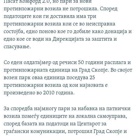
Пасат Комфорд 2.0, но пари за нови
противпожарни возила не потрошила. Според
податоците кои ги доставила има три
противпожарни возила кои се во неисправна
состојба, едно поново кое го добиле како донација и
едно кое се води на Дирекцијата за заштита и
спасување.
Со еден олдатајмер од речиси 50 години расплага и
противпожарната единица на Град Скопје. Во својот
возен парк оваа единица поседува 25
противпожарни возила од кои најновата е
произведено во 2010 година.
За споредба најмногу пари за набавка на патнички
возила помеѓу единиците на локална самоуправа,
според базата на податоци на Центарот за
граѓански комуникации, потрошил Град Скопје и