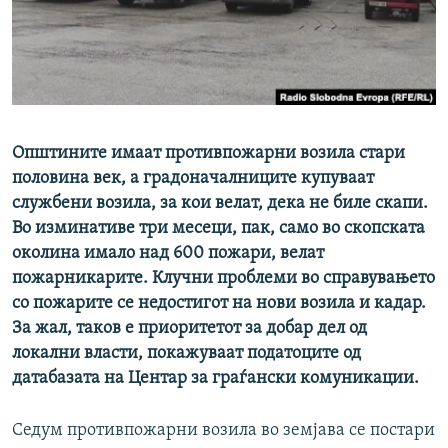
РСЕ веб страници
Општините имаат противпожарни возила стари
половина век, а градоначалниците купуваат
службени возила, за кои велат, дека не биле скапи.
Во изминативе три месеци, пак, само во скопската
околина имало над 600 пожари, велат
пожарникарите. Клучни проблеми во справувањето
со пожарите се недостигот на нови возила и кадар.
За жал, таков е приоритетот за добар дел од
локални власти, покажуваат податоците од
датабазата на Центар за граѓански комуникации.
Седум противпожарни возила во земјава се постари