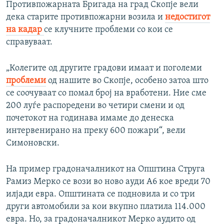
Противпожарната Бригада на град Скопје вели
дека старите противпожарни возила и
недостигот
на кадар
се клучните проблеми со кои се
справуваат.
„Колегите од другите градови имаат и поголеми
проблеми
од нашите во Скопје, особено затоа што
се соочуваат со помал број на вработени. Ние сме
200 луѓе распоредени во четири смени и од
почетокот на годинава имаме до денеска
интервенирано на преку 600 пожари“, вели
Симоновски.
На пример градоначалникот на Општина Струга
Рамиз Мерко се вози во ново ауди А6 кое вреди 70
илјади евра. Општината се подновила и со три
други автомобили за кои вкупно платила 114.000
евра. Но, за градоначалникот Мерко аудито од