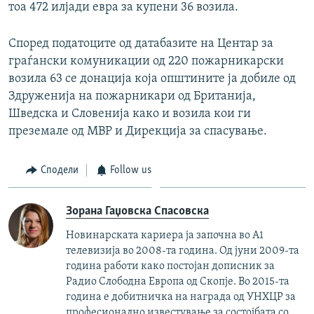
тоа 472 илјади евра за купени 36 возила.
Според податоците од датабазите на Центар за
граѓански комуникации од 220 пожарникарски
возила 63 се донација која општините ја добиле од
Здруженија на пожарникари од Британија,
Шведска и Словенија како и возила кои ги
преземале од МВР и Дирекција за спасување.
Сподели
Follow us
Зорана Гаџовска Спасовска
Новинарската кариера ја започна во А1
телевизија во 2008-та година. Од јуни 2009-та
година работи како постојан дописник за
Радио Слободна Европа од Скопје. Во 2015-та
година е добитничка на награда од УНХЦР за
професионално известување за состојбата со