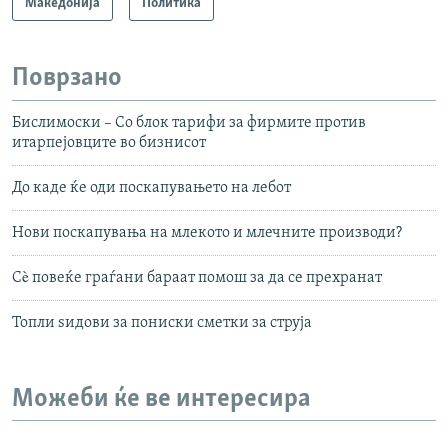
Македонија
Политика
Поврзано
Бислимоски – Со блок тарифи за фирмите против
итарпејовците во бизнисот
До каде ќе оди поскапувањето на лебот
Нови поскапувања на млекото и млечните производи?
Сè повеќе граѓани бараат помош за да се прехранат
Топли ѕидови за пониски сметки за струја
Можеби ќе ве интересира