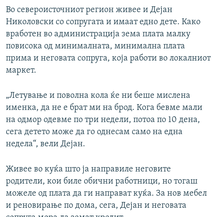
Во североисточниот регион живее и Дејан
Николовски со сопругата и имаат едно дете. Како
вработен во администрација зема плата малку
повисока од минималната, минимална плата
прима и неговата сопруга, која работи во локалниот
маркет.
„Летување и поволна кола ќе ни беше мислена
именка, да не е брат ми на брод. Кога бевме мали
на одмор одевме по три недели, потоа по 10 дена,
сега детето може да го однесам само на една
недела“, вели Дејан.
Живее во куќа што ја направиле неговите
родители, кои биле обични работници, но тогаш
можеле од плата да ги направат куќа. За нов мебел
и реновирање по дома, сега, Дејан и неговата