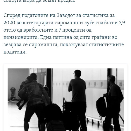
сопруга мора да земат кредит.
Според податоците на Заводот за статистика за
2020 во категоријата сиромашни луѓе спаѓаат и 7,9
отсто од вработените и 7 проценти од
пензионерите. Една петтина од сите граѓани во
земјава се сиромашни, покажуваат статистичките
податоци.