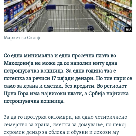
РСЕ веб страници
Маркет во Скопје
Со една минимална и една просечна плата во
Македонија не може да се наполни ниту една
потрошувачка кошница. За една година таа е
потешка за речиси 17 илјади денари. Но тие пари се
само за храна и сметки, без кредити. Во регионот
Црна Гора има највисоки плати, а Србија најниска
потрошувачка кошница.
За да го протурка октомври, на едно четиричлено
семејство за храна, сметки за домување, по некој
скромен денар за облека и обувки и лекови му