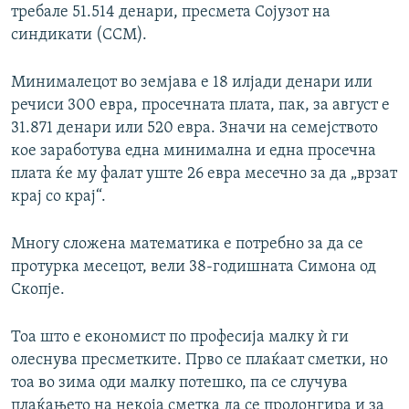
требале 51.514 денари, пресмета Сојузот на
синдикати (ССМ).
Минималецот во земјава е 18 илјади денари или
речиси 300 евра, просечната плата, пак, за август е
31.871 денари или 520 евра. Значи на семејството
кое заработува една минимална и една просечна
плата ќе му фалат уште 26 евра месечно за да „врзат
крај со крај“.
Многу сложена математика е потребно за да се
протурка месецот, вели 38-годишната Симона од
Скопје.
Тоа што е економист по професија малку ѝ ги
олеснува пресметките. Прво се плаќаат сметки, но
тоа во зима оди малку потешко, па се случува
плаќањето на некоја сметка да се пролонгира и за