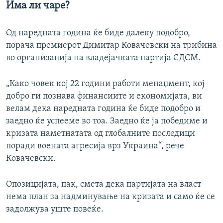
Има ли чаре?
Од наредната година ќе биде далеку подобро,
порача премиерот Димитар Ковачевски на трибина
во организација на владејачката партија СДСМ.
„Како човек кој 22 години работи менаџмент, кој
добро ги познава финансиите и економијата, ви
велам дека наредната година ќе биде подобро и
заедно ќе успееме во тоа. Заедно ќе ја победиме и
кризата наметнатата од глобалните последици
поради воената агресија врз Украина“, рече
Ковачевски.
Опозицијата, пак, смета дека партијата на власт
нема план за надминување на кризата и само ќе се
задолжува уште повеќе.