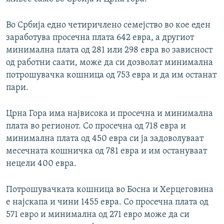
Во Србија едно четиричлено семејство во кое еден
заработува просечна плата 642 евра, а другиот
минимална плата од 281 или 298 евра во зависност
од работни саати, може да си дозволат минимална
потрошувачка кошница од 753 евра и да им останат
пари.
Црна Гора има највисока и просечна и минимална
плата во регионот. Со просечна од 718 евра и
минимална плата од 450 евра си ја задоволуваат
месечната кошничка од 781 евра и им остануваат
нецели 400 евра.
Потрошувачката кошница во Босна и Херцеговина
е најскапа и чини 1455 евра. Со просечна плата од
571 евро и минимална од 271 евро може да си