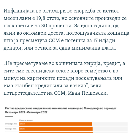
Инфлацијата во октомври во споредба со истиот
месец лани е 19,8 отсто, но основните производи се
поскапени и за 30 проценти. За една година, од
лани во октомври досега, потрошувачката кошница
што ја пресметува ССМ е потешка за 17 илјади
денари, или речиси за една минимална плата.
„Не пресметуваме во кошницата кирија, кредит, а
сите сме свесни дека секое второ семејство е во
минус на картичките поради поскапувањата или
има станбен кредит или за возило“, вели
потпретседателот на ССМ, Иван Пешевски.