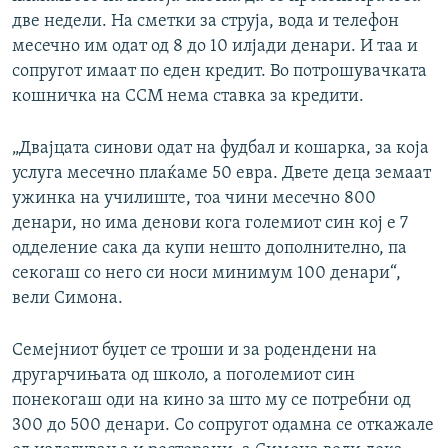
две недели. На сметки за струја, вода и телефон
месечно им одат од 8 до 10 илјади денари. И таа и
сопругот имаат по еден кредит. Во потрошувачката
кошничка на ССМ нема ставка за кредити.
„Двајцата синови одат на фудбал и кошарка, за која
услуга месечно плаќаме 50 евра. Двете деца земаат
ужинка на училиште, тоа чини месечно 800
денари, но има денови кога големиот син кој е 7
одделение сака да купи нешто дополнително, па
секогаш со него си носи минимум 100 денари“,
вели Симона.
Семејниот буџет се троши и за родендени на
другарчињата од школо, а поголемиот син
понекогаш оди на кино за што му се потребни од
300 до 500 денари. Со сопругот одамна се откажале