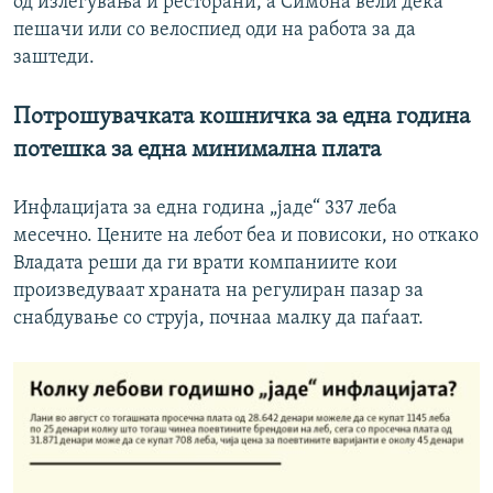
од излегувања и ресторани, а Симона вели дека
пешачи или со велоспиед оди на работа за да
заштеди.
Потрошувачката кошничка за една година
потешка за една минимална плата
Инфлацијата за една година „јаде“ 337 леба
месечно. Цените на лебот беа и повисоки, но откако
Владата реши да ги врати компаниите кои
произведуваат храната на регулиран пазар за
снабдување со струја, почнаа малку да паѓаат.