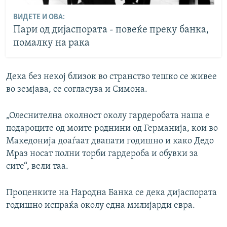
ВИДЕТЕ И ОВА:
Пари од дијаспората - повеќе преку банка,
помалку на рака
Дека без некој близок во странство тешко се живее
во земјава, се согласува и Симона.
„Олеснителна околност околу гардеробата наша е
подароците од моите роднини од Германија, кои во
Македонија доаѓаат двапати годишно и како Дедо
Мраз носат полни торби гардероба и обувки за
сите“, вели таа.
Проценките на Народна Банка се дека дијаспората
годишно испраќа околу една милијарди евра.