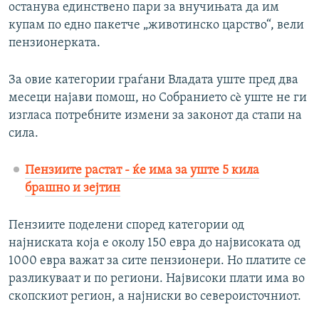
останува единствено пари за внучињата да им
купам по едно пакетче „животинско царство“, вели
пензионерката.
За овие категории граѓани Владата уште пред два
месеци најави помош, но Собранието сè уште не ги
изгласа потребните измени за законот да стапи на
сила.
Пензиите растат - ќе има за уште 5 кила
брашно и зејтин
Пензиите поделени според категории од
најниската која е околу 150 евра до највисоката од
1000 евра важат за сите пензионери. Но платите се
разликуваат и по региони. Највисоки плати има во
скопскиот регион, а најниски во североисточниот.