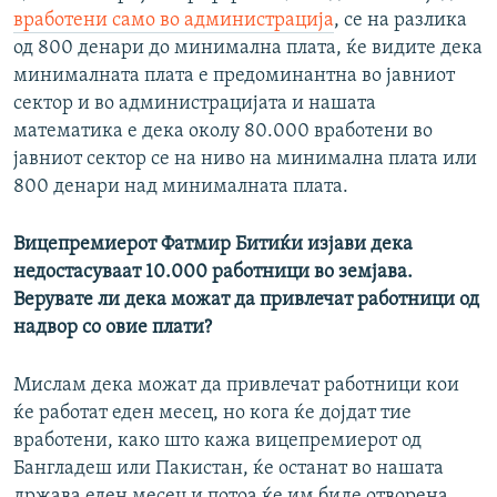
вработени само во администрација
, се на разлика
од 800 денари до минимална плата, ќе видите дека
минималната плата е предоминантна во јавниот
сектор и во администрацијата и нашата
математика е дека околу 80.000 вработени во
јавниот сектор се на ниво на минимална плата или
800 денари над минималната плата.
Вицепремиерот Фатмир Битиќи изјави дека
недостасуваат 10.000 работници во земјава.
Верувате ли дека можат да привлечат работници од
надвор со овие плати?
Мислам дека можат да привлечат работници кои
ќе работат еден месец, но кога ќе дојдат тие
вработени, како што кажа вицепремиерот од
Бангладеш или Пакистан, ќе останат во нашата
држава еден месец и потоа ќе им биде отворена