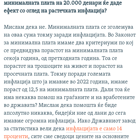
минималната плата на 20.000 денари ќе даде
ефект со оглед на растечката инфлација?
Мислам дека не. Минималната плата се зголемува
на оваа сума токму заради инфлацијата. Во Законот
за минимална плата имаме два критериуми по кој
се предвидува порастот на минималната плата
секоја година, од претходната година. Тоа се
порастот на трошоците на живот и порастот на
просечната плата. Токму поради големата
инфлација што ја имавме во 2022 година, имаме
пораст од 12,5 на минималната плата. Дали тоа ќе
има некаква помош на граѓаните и на вработените
во државата? Мислам дека помошта ќе биде
апсолутно никаква, бидејќи ние од лани до сега
имавме огромна инфлација. Иако Државниот завод
за статистика вели дека
инфлацијата е само 14
проценти
, сите сме сведоци цените на основните