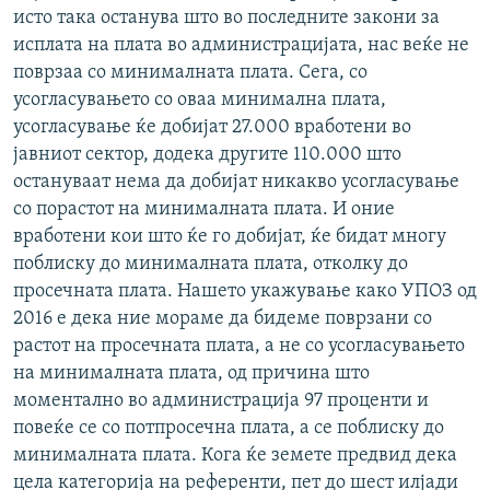
исто така останува што во последните закони за
исплата на плата во администрацијата, нас веќе не
поврзаа со минималната плата. Сега, со
усогласувањето со оваа минимална плата,
усогласување ќе добијат 27.000 вработени во
јавниот сектор, додека другите 110.000 што
остануваат нема да добијат никакво усогласување
со порастот на минималната плата. И оние
вработени кои што ќе го добијат, ќе бидат многу
поблиску до минималната плата, отколку до
просечната плата. Нашето укажување како УПОЗ од
2016 е дека ние мораме да бидеме поврзани со
растот на просечната плата, а не со усогласувањето
на минималната плата, од причина што
моментално во администрација 97 проценти и
повеќе се со потпросечна плата, а се поблиску до
минималната плата. Кога ќе земете предвид дека
цела категорија на референти, пет до шест илјади