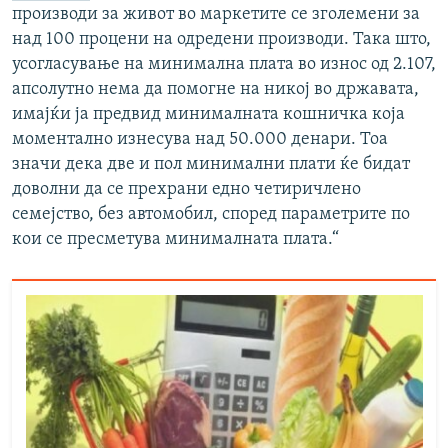
производи за живот во маркетите се зголемени за
над 100 процени на одредени производи. Така што,
усогласување на минимална плата во износ од 2.107,
апсолутно нема да помогне на никој во државата,
имајќи ја предвид минималната кошничка која
моментално изнесува над 50.000 денари. Тоа
значи дека две и пол минимални плати ќе бидат
доволни да се прехрани едно четиричлено
семејство, без автомобил, според параметрите по
кои се пресметува минималната плата.“