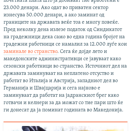
почетната плата што ја добиваат тие вработени е
23.000 денари. Ако одат во приватен сектор
изнесува 50.000 денари, а ако заминат од
границите на државата веќе тоа е многу повеќе.
Пред неколку дена излезе податок од Синдикатот
на градежници дека само во една година бројот на
градежни работници се намалил за 12.000 луѓе кои
заминале во странство
. Сега ќе дојде лето и
македонските административци се јавуваат како
сезонски работници во странство. Источниот дел на
државата заминуваат на неплатено отсуство и
работат во Италија и Австрија, западниот дел во
Германија и Швајцарија и сега најново е
заминуваат да работат на јадранскиот брег како
готвачи и келнери за да можат со тие пари што ќе
ги донесат да ја поминат годината во Македонија.