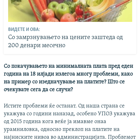
ВИДЕТЕ И ОВА:
Со замрзнувањето на цените заштеда од
200 денари месечно
Со покачувањето на минималната плата пред еден
година на 18 илјади излегоа многу проблеми, како
на пример со изедначување на платите? Што се
очекувате сега да се случи?
Истите проблеми ќе останат. Од наша страна се
укажува со години наназад, особено УПОЗ укажува
од 2015 година кога веќе ја имавме онаа
урамниловка, односно преклоп на платите на
најниските нивоа во администрацијата. Проблемот