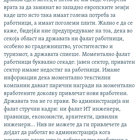
врата за да заминат во западно европските земји
каде што исто така имаат голема потреба за
работници, а имаат поголеми плати. Жално е да се
каже, бидејќи ние предупредуваме на тоа, дека во
секоја област на државата ни фалат работници,
особено во градежништво, угостителство и
туризмот, а државата спиеше. Моментално фалат
работници буквално секаде: јавен сектор, приватен
сектор имаме недостиг на работници. Имаме
информации дека моментално текстилни
компании даваат парични награди на моментално
вработените доколку привлечат нови вработени.
Државата тоа не го прави. Во администрација ни
фалат стручни кадри: ни фалат ИТ инженери,
правници, економисти, архитекти, цивилни
инженери... Нив не можете да ги привлечете да
дојдат да работат во администрација кога