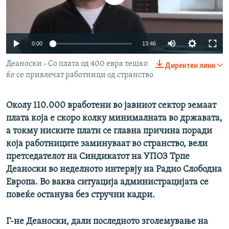
РСЕ веб страници
Auto
0:00
13:46
240p
Деаноски - Со плата од 400 евра тешко
Директен линк
ќе се привлечат работници од странство
360p
480p
Auto
240p
360p
480p
Околу 110.000 вработени во јавниот сектор земаат
720p
плата која е скоро колку минималната во државата,
720p
1080p
а токму ниските плати се главна причина поради
1080p
која работниците заминуваат во странство, вели
претседателот на Синдикатот на УПОЗ Трпе
Деаноски во неделното интервју на Радио Слободна
Европа. Во ваква ситуација администрацијата се
повеќе останува без стручни кадри.
Г-не Деаноски, дали последното зголемување на