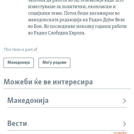
започна да работи во А2 телевизија каде што
известуваше за политички, економски и
социјални теми. Потоа беше ангажиран во
македонската редакција на Радио Дојче Веле
во Бон. Во последниве неколку години работи
во Радио Слободна Европа.
This item is part of
Македонија
Меѓу редови
Можеби ќе ве интересира
Македонија
Вести
повеќе