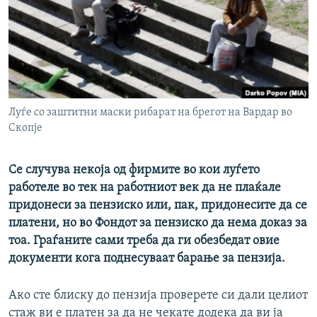
РСЕ веб страници
Луѓе со заштитни маски рибарат на брегот на Вардар во
Скопје
Се случува некоја од фирмите во кои луѓето
работеле во тек на работниот век да не плаќале
придонеси за пензиско или, пак, придонесите да се
платени, но во Фондот за пензиско да нема доказ за
тоа. Граѓаните сами треба да ги обезбедат овие
документи кога поднесуваат барање за пензија.
Ако сте блиску до пензија проверете си дали целиот
стаж ви е платен за да не чекате додека да ви ја