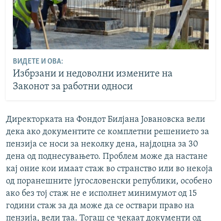
ВИДЕТЕ И ОВА:
Избрзани и недоволни измените на
Законот за работни односи
Директорката на Фондот Билјана Јовановска вели
дека ако документите се комплетни решението за
пензија се носи за неколку дена, најдоцна за 30
дена од поднесувањето. Проблем може да настане
кај оние кои имаат стаж во странство или во некоја
од поранешните југословенски републики, особено
ако без тој стаж не е исполнет минимумот од 15
години стаж за да може да се оствари право на
пензија, вели таа. Тогаш се чекаат документи од