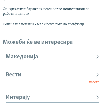
Синдикатите бараат вклученост во новиот закон за
работни односи
Социјална пензија - мал ефект, голема конфузија
Можеби ќе ве интересира
Македонија
Вести
повеќе
Интервју