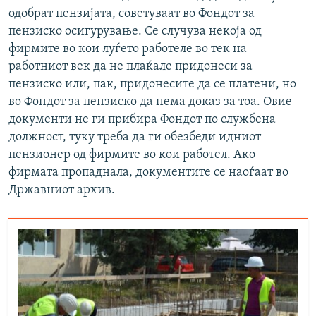
одобрат пензијата, советуваат во Фондот за
пензиско осигурување. Се случува некоја од
фирмите во кои луѓето работеле во тек на
работниот век да не плаќале придонеси за
пензиско или, пак, придонесите да се платени, но
во Фондот за пензиско да нема доказ за тоа. Овие
документи не ги прибира Фондот по службена
должност, туку треба да ги обезбеди идниот
пензионер од фирмите во кои работел. Ако
фирмата пропаднала, документите се наоѓаат во
Државниот архив.