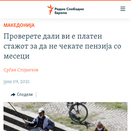
Достапни
линкови
Оди
МАКЕДОНИЈА
на
МАКЕДОНИЈА
Проверете дали ви е платен
содржината
СВЕТ
Оди
стажот за да не чекате пензија со
ВИЗУЕЛНО
на
месеци
главната
ВЕСТИ
навигација
Срѓан Стојанчов
ШТО ТРЕБА ДА ЗНАЕТЕ
Премини
на
јули 09, 2021
ПРИЈАВИ СЕ ЗА ЊУЗЛЕТЕР
пребарување
ПОДКАСТ ЗОШТО?
Сподели
СЛЕДЕТЕ НЕ