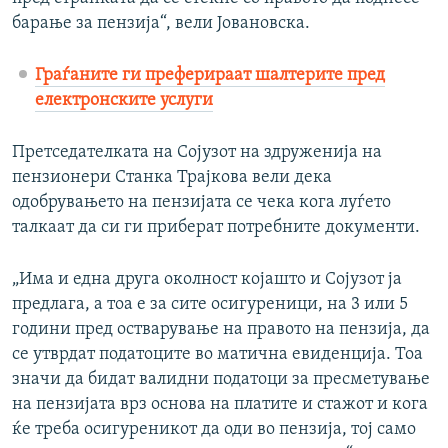
барање за пензија“, вели Јовановска.
Граѓаните ги преферираат шалтерите пред
електронските услуги
Претседателката на Сојузот на здруженија на
пензионери Станка Трајкова вели дека
одобрувањето на пензијата се чека кога луѓето
талкаат да си ги приберат потребните документи.
„Има и една друга околност којашто и Сојузот ја
предлага, а тоа е за сите осигуреници, на 3 или 5
години пред остварување на правото на пензија, да
се утврдат податоците во матична евиденција. Тоа
значи да бидат валидни податоци за пресметување
на пензијата врз основа на платите и стажот и кога
ќе треба осигуреникот да оди во пензија, тој само