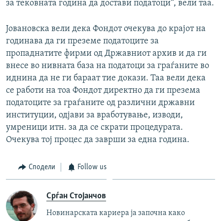
за тековната година да достави податоци“, вели таа.
Јовановска вели дека Фондот очекува до крајот на
годинава да ги преземе податоците за
пропаднатите фирми од Државниот архив и да ги
внесе во нивната база на податоци за граѓаните во
иднина да не ги бараат тие докази. Таа вели дека
се работи на тоа Фондот директно да ги презема
податоците за граѓаните од различни државни
институции, одјави за вработување, изводи,
умреници итн. за да се скрати процедурата.
Очекува тој процес да заврши за една година.
Сподели
Follow us
Срѓан Стојанчов
Новинарската кариера ја започна како