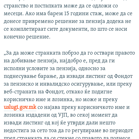
странство и постапката може да се одложи со
месеци. Ако има барем 15 години стаж, може да се
донесе привремено решение за пензија додека не
се комплетираат сите документи, по што се носи
конечно решение.
„За да може странката побрзо да го оствари правото
на добивање пензија, најдобро е, пред да ги
исполни условите за пензија, односно за
поднесување барање, да извади листинг од Фондот
за пензиско и инвалидско осигурување, или преку
веб-страната на Фондот, откако ќе подигне
корисничко име и лозинка, но може и преку
uslugi.gov.mk
со најава преку корисничкото име и
лозинка издадени од УЈП, во секој момент да
извади листинг од кој ќе утврди дали нешто
недостига за сето тоа да го регулираме во периодот
пред странката да се стекне со правото да поднесе