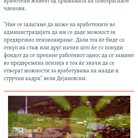
вработени живеат од примањата на повозрасните
членови.
"Ние се залагаме да може на вработените во
администрацијата да им се даде можност за
предвремно пензионирање. Дали тоа ќе биде со
откуп на стаж или друг начин што ќе го понуди
фондот да се прекине работниот однос да се замине
во предвремена пензија а тоа ќе значи да се
отворат можности за вработувања на малди и
стручни кадри" вели Дејановски.