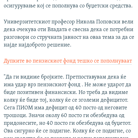
осигурување кој се пополнува со буџетски средства.
Универзитетскиот професор Никола Поповски вели
дека очекува оти Владата е свесна дека се потребни
разговори со стручната јавност на оваа тема за да се
најде најдоброто решение.
Дупките во пензискиот фонд тешко се пополнуваат
"Да ги видиме бројките. Претпоставувам дека ќе
има удар врз пензискиот фонд . Не може ударот да
биде позитивен финансиски. Но треба да видиме
колку ќе биде тој, колку ќе се зголеми дефицитот.
Сега ПИОМ има дефицит од 40 посто од неговите
трошоци. Значи околу 60 посто ги обезбедува од
придонесите, но 40 посто ги обезбедува од буџетот.
Ова сигурно ќе се подигне. Колку ќе се подигне, со