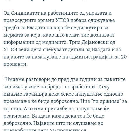
Од Синдикатот на работниците од управата и
правосудните органи УПОЗ побара одржување
средба со Владата на која ќе се дискутира за
мерката за која, како што велат, тие дознаваат
информации од медимите. Трпе Дејановски од
УПОЗ вели дека очекуваат детали од Владата и за
најавите за намалување на администрацијата за 20
проценти.
"Имавме разговори до пред две години за пакетите
за намалување на бројот на вработени. Таму
имавме гаранција дека секое напуштање односно
преземање ќе биде доброволно. Ние "ги држиме" за
тој став. Ако има присилби за напуштање ќе
реагираме. Владата кажа дека тоа ќе биде
доброволно. Најавите што ги слушавме во
предизборите дека 20 проценти од