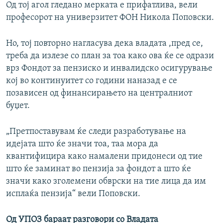
Од тој агол гледано мерката е прифатлива, вели
професорот на универзитет ФОН Никола Поповски.
Но, тој повторно нагласува дека владата ,пред се,
треба да излезе со план за тоа како ова ќе се одрази
врз Фондот за пензиско и инвалидско осигурување
кој во континуитет со години наназад е се
позависен од финансирањето на централниот
буџет.
„Претпоставувам ќе следи разработување на
идејата што ќе значи тоа, таа мора да
квантифицира како намалени придонеси од тие
што ќе заминат во пензија за фондот а што ќе
значи како зголемени обврски на тие лица да им
исплаќа пензија“ вели Поповски.
Од УПОЗ бараат разговори со Владата