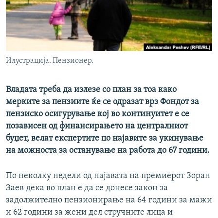
РСЕ веб страници
Илустрација. Пензионер.
Владата треба да излезе со план за тоа како
мерките за пензиите ќе се одразат врз Фондот за
пензиско осигурување кој во континуитет е се
позависен од финансирањето на централниот
буџет, велат експертите по најавите за укинување
на можноста за останување на работа до 67 години.
По неколку недели од најавата на премиерот Зоран
Заев дека во план е да се донесе закон за
задолжително пензионирање на 64 години за мажи
и 62 години за жени дел стручните лица и