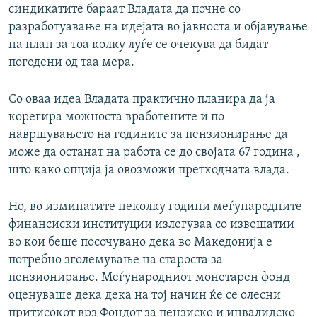
синдикатите бараат Владата да почне со
разработуавање на идејата во јавноста и објавување
на план за тоа колку луѓе се очекува да бидат
погодени од таа мера.
Со оваа идеа Владата практично планира да ја
корегира можноста вработените и по
навршувањето на годините за пензионирање да
може да останат на работа се до својата 67 година ,
што како опција ја овозможи претходната влада.
Но, во изминатите неколку години меѓународните
финансиски институции излегуваа со извешатии
во кои беше посочувано дека во Македонија е
потребно зголемување на староста за
пензионирање. Меѓународниот монетарен фонд
оценуваше дека дека на тој начин ќе се олесни
притисокот врз Фондот за пензиско и инвалидско