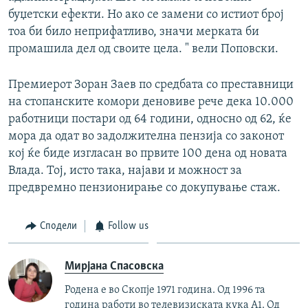
буџетски ефекти. Но ако се замени со истиот број
тоа би било неприфатливо, значи мерката би
промашила дел од своите цела. " вели Поповски.
Премиерот Зоран Заев по средбата со преставници
на стопанските комори деновиве рече дека 10.000
работници постари од 64 години, односно од 62, ќе
мора да одат во задолжителна пензија со законот
кој ќе биде изгласан во првите 100 дена од новата
Влада. Тој, исто така, најави и можност за
предвремно пензионирање со докупување стаж.
Сподели
Follow us
Мирјана Спасовска
Родена е во Скопје 1971 година. Од 1996 та
година работи во телевизиската кука А1. Од