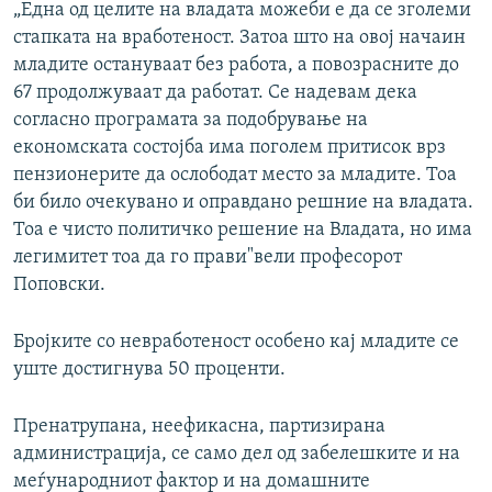
„Една од целите на владата можеби е да се зголеми
стапката на вработеност. Затоа што на овој начаин
младите остануваат без работа, а повозрасните до
67 продолжуваат да работат. Се надевам дека
согласно програмата за подобрување на
економската состојба има поголем притисок врз
пензионерите да ослободат место за младите. Тоа
би било очекувано и оправдано решние на владата.
Тоа е чисто политичко решение на Владата, но има
легимитет тоа да го прави"вели професорот
Поповски.
Бројките со невработеност особено кај младите се
уште достигнува 50 проценти.
Пренатрупана, неефикасна, партизирана
администрација, се само дел од забелешките и на
меѓународниот фактор и на домашните