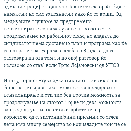
администрацијата односно јавниот сектор ќе бидат
намалени не сме запознаени како ќе се врши. Од
медиумите слушаме за предвремено
пензионирање со намалување на можноста за
продолжување на работниот стаж, но владата до
синдикатот нема доставено план и програма као ќе
го направи тоа. Бараме средба со Владата да се
разговара на ова тема и по овој разговор ќе
излеземе со став" вели Трпе Дејановски од УПОЗ.
Инаку, тој потсетува дека нивниот став секогаш
беше на линија да има можност за предвремно
пензионирање и оти тие беа против можноста за
продолжување на стажот. Тој вели дека можноста
за продолжување на стажот врботените ја
користеле од егзистенцијални причини со оглед
дека има многу семејства во кои младите кои не се