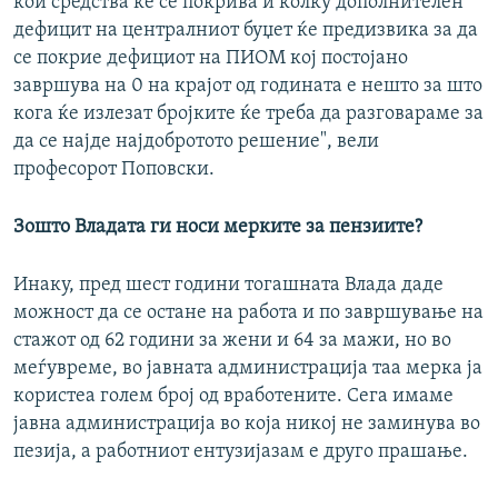
кои средства ќе се покрива и колку дополнителен
дефицит на централниот буџет ќе предизвика за да
се покрие дефициот на ПИОМ кој постојано
завршува на 0 на крајот од годината е нешто за што
кога ќе излезат бројките ќе треба да разговараме за
да се најде најдобротото решение", вели
професорот Поповски.
Зошто Владата ги носи мерките за пензиите?
Инаку, пред шест години тогашната Влада даде
можност да се остане на работа и по завршување на
стажот од 62 години за жени и 64 за мажи, но во
меѓувреме, во јавната администрација таа мерка ја
користеа голем број од вработените. Сега имаме
јавна администрација во која никој не заминува во
пезија, а работниот ентузијазам е друго прашање.