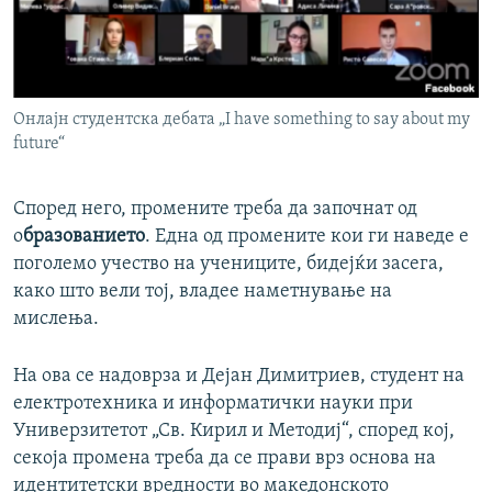
Онлајн студентска дебата „I have something to say about my
future“
Според него, промените треба да започнат од
о
бразованието
. Една од промените кои ги наведе е
поголемо учество на учениците, бидејќи засега,
како што вели тој, владее наметнување на
мислења.
На ова се надоврза и Дејан Димитриев, студент на
електротехника и информатички науки при
Универзитетот „Св. Кирил и Методиј“, според кој,
секоја промена треба да се прави врз основа на
идентитетски вредности во македонското