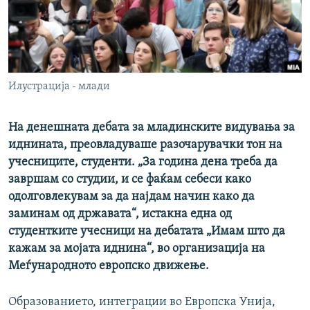
РСЕ веб страници
Илустрација - млади
На денешната дебата за младинските видувања за
иднината, преовладуваше разочарувачки тон на
учесниците, студенти. „За година дена треба да
завршам со студии, и се фаќам себеси како
одолговлекувам за да најдам начин како да
заминам од државата“, истакна една од
студентките учесници на дебатата „Имам што да
кажам за мојата иднина“, во организација на
Меѓународното европско движење.
Образованието, интеграции во Европска Унија,