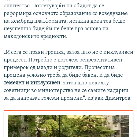
општество. Потсетувајќи на обидот да се
реформира основното образование со воведување
на кембриџ платформата, истакна дека тоа беше
неуспешно бидејќи не беше врз основа на
македонските вредности.
„И сега се прави грешка, затоа што не е инклузивен
процесот. Потребно е поголем репрезентативен
примерок од млади и родители. Процесот на
промена условно треба да биде бавен, и да биде
темелен и инклузивен
, затоа што неколку
советници во министерство не се самите кадарни
за да направат големи промени“, изјави Димитрев.