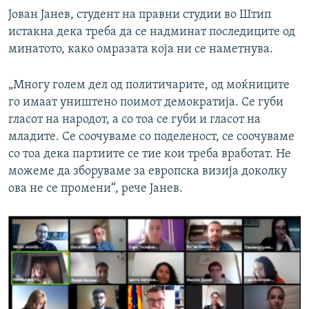
Јован Јанев, студент на правни студии во Штип
истакна дека треба да се надминат последиците од
минатото, како омразата која ни се наметнува.
„Многу голем дел од политичарите, од моќниците
го имаат уништено поимот демократија. Се губи
гласот на народот, а со тоа се губи и гласот на
младите. Се соочуваме со поделеност, се соочуваме
со тоа дека партиите се тие кои треба вработат. Не
можеме да зборуваме за европска визија доколку
ова не се промени“, рече Јанев.