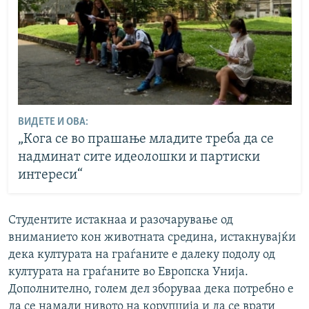
ВИДЕТЕ И ОВА:
„Кога се во прашање младите треба да се
надминат сите идеолошки и партиски
интереси“
Студентите истакнаа и разочарување од
вниманието кон животната средина, истакнувајќи
дека културата на граѓаните е далеку подолу од
културата на граѓаните во Европска Унија.
Дополнително, голем дел зборуваа дека потребно е
да се намали нивото на корупција и да се врати