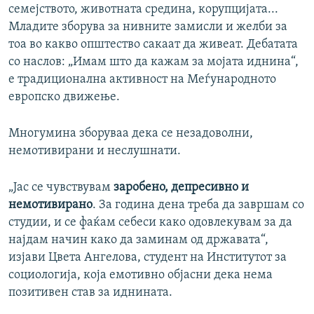
семејството, животната средина, корупцијата...
Младите зборува за нивните замисли и желби за
тоа во какво општество сакаат да живеат. Дебатата
со наслов: „Имам што да кажам за мојата иднина“,
е традиционална активност на Меѓународното
европско движење.
Многумина зборуваа дека се незадоволни,
немотивирани и неслушнати.
„Јас се чувствувам
заробено, депресивно и
немотивирано
. За година дена треба да завршам со
студии, и се фаќам себеси како одовлекувам за да
најдам начин како да заминам од државата“,
изјави Цвета Ангелова, студент на Институтот за
социологија, која емотивно објасни дека нема
позитивен став за иднината.