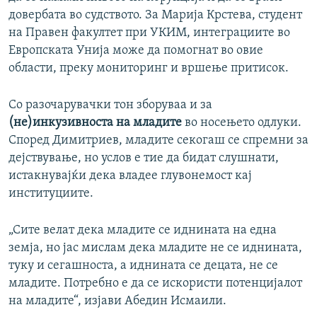
довербата во судството. За Марија Крстева, студент
на Правен факултет при УКИМ, интеграциите во
Европската Унија може да помогнат во овие
области, преку мониторинг и вршење притисок.
Со разочарувачки тон зборуваа и за
(не)инкузивноста на младите
во носењето одлуки.
Според Димитриев, младите секогаш се спремни за
дејствување, но услов е тие да бидат слушнати,
истакнувајќи дека владее глувонемост кај
институциите.
„Сите велат дека младите се иднината на една
земја, но јас мислам дека младите не се иднината,
туку и сегашноста, а иднината се децата, не се
младите. Потребно е да се искористи потенцијалот
на младите“, изјави Абедин Исмаили.