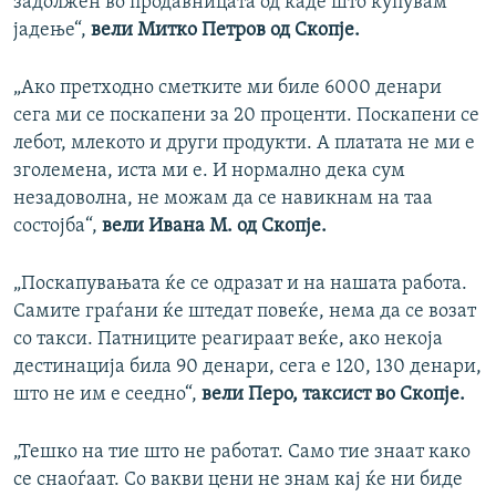
задолжен во продавницата од каде што купувам
јадење“,
вели Митко Петров од Скопје.
„Ако претходно сметките ми биле 6000 денари
сега ми се поскапени за 20 проценти. Поскапени се
лебот, млекото и други продукти. А платата не ми е
зголемена, иста ми е. И нормално дека сум
незадоволна, не можам да се навикнам на таа
состојба“,
вели Ивана М. од Скопје.
„Поскапувањата ќе се одразат и на нашата работа.
Самите граѓани ќе штедат повеќе, нема да се возат
со такси. Патниците реагираат веќе, ако некоја
дестинација била 90 денари, сега е 120, 130 денари,
што не им е сеедно“,
вели Перо, таксист во Скопје.
„Тешко на тие што не работат. Само тие знаат како
се снаоѓаат. Со вакви цени не знам кај ќе ни биде