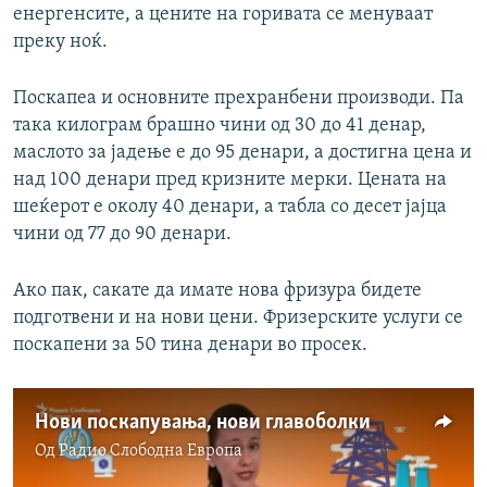
енергенсите, а цените на горивата се менуваат
преку ноќ.
Поскапеа и основните прехранбени производи. Па
така килограм брашно чини од 30 до 41 денар,
маслото за јадење е до 95 денари, а достигна цена и
над 100 денари пред кризните мерки. Цената на
шеќерот е околу 40 денари, а табла со десет јајца
чини од 77 до 90 денари.
Ако пак, сакате да имате нова фризура бидете
подготвени и на нови цени. Фризерските услуги се
поскапени за 50 тина денари во просек.
Нови поскапувања, нови главоболки
Од
Радио Слободна Eвропа