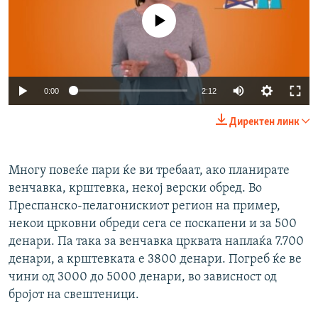
No media source currently available
Auto
0:00
2:12
240p
Директен линк
360p
Auto
240p
360p
480p
480p
Многу повеќе пари ќе ви требаат, ако планирате
венчавка, крштевка, некој верски обред. Во
720p
720p
1080p
Преспанско-пелагонискиот регион на пример,
1080p
некои црковни обреди сега се поскапени и за 500
денари. Па така за венчавка црквата наплаќа 7.700
денари, а крштевката е 3800 денари. Погреб ќе ве
чини од 3000 до 5000 денари, во зависност од
бројот на свештеници.