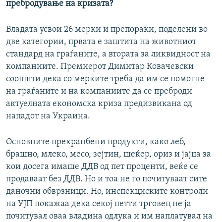
пребродување на кризата?
Владата усвои 26 мерки и препораки, поделени во
две категории, првата е заштита на животниот
стандард на граѓаните, а втората за ликвидност на
компаниите. Премиерот Димитар Ковачевски
соопшти дека со мерките треба да им се помогне
на граѓаните и на компаниите да се преброди
актуелната економска криза предизвикана од
нападот на Украина.
Основните прехранбени продукти, како леб,
брашно, млеко, месо, зејтин, шеќер, ориз и јајца за
кои досега имаше ДДВ од пет проценти, веќе се
продаваат без ДДВ. Но и тоа не го почитуваат сите
даночни обврзници. Но, инспекциските контроли
на УЈП покажаа дека секој петти трговец не ја
почитувал оваа владина одлука и им наплатувал на