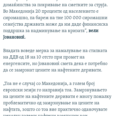
домаќинства за покривање на сметките за струја.
Во Македонија 20 проценти од населението е
сиромашно, па барем на тие 100 000 сиромашни
семејства државата може да им даде финансиска
поддршка за надминување на кризата“,
вели
Јовановиќ.
Владата воведе мерка за намалување на стапката
на ДДВ од 18 на 10 отсто при промет на
енергенсите, но Јовановиќ смета дека е потребно
да се замрзнат цените на нафтените деривати.
„Тоа не е случај со Македонија, а голем број
европски земји го направија тоа. Замрзнувањето
на цените на нафтените деривати е многу помалку
проблематично од замрзнување на цените на
нафтата, зошто со тоа вие практично оданочувате