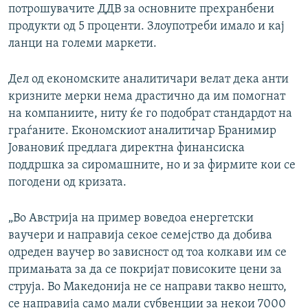
потрошувачите ДДВ за основните прехранбени
продукти од 5 проценти. Злоупотреби имало и кај
ланци на големи маркети.
Дел од економските аналитичари велат дека анти
кризните мерки нема драстично да им помогнат
на компаниите, ниту ќе го подобрат стандардот на
граѓаните. Економскиот аналитичар Бранимир
Јовановиќ предлага директна финансиска
поддршка за сиромашните, но и за фирмите кои се
погодени од кризата.
„Во Австрија на пример воведоа енергетски
ваучери и направија секое семејство да добива
одреден ваучер во зависност од тоа колкави им се
примањата за да се покријат повисоките цени за
струја. Во Македонија не се направи такво нешто,
се направија само мали субвенции за некои 7000