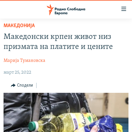
Достапни
линкови
Оди
МАКЕДОНИЈА
на
МАКЕДОНИЈА
Македонски крпен живот низ
содржината
СВЕТ
Оди
призмата на платите и цените
ВИЗУЕЛНО
на
главната
Марија Тумановска
ВЕСТИ
навигација
март 25, 2022
ШТО ТРЕБА ДА ЗНАЕТЕ
Премини
на
ПРИЈАВИ СЕ ЗА ЊУЗЛЕТЕР
Сподели
пребарување
ПОДКАСТ ЗОШТО?
СЛЕДЕТЕ НЕ