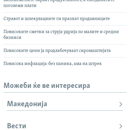
Бизнисмените бараат продуктивност, а Синдикатите
поголеми плати
Стравот и шпекулациите ги празнат продавниците
Повисоките сметки за струја удрија по малите и средни
бизниси
Повисоките цени ја продлабочуваат сиромаштијата
Повисока инфлација-без паника, ама на штрек
Можеби ќе ве интересира
Македонија
Вести