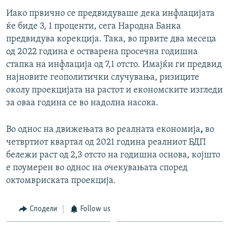
Иако првично се предвидуваше дека инфлацијата
ќе биде 3, 1 проценти, сега Народна Банка
предвидува корекција. Така, во првите два месеца
од 2022 година е остварена просечна годишна
стапка на инфлација од 7,1 отсто. Имајќи ги предвид
најновите геополитички случувања, ризиците
околу проекцијата на растот и економските изгледи
за оваа година се во надолна насока.
Во однос на движењата во реалната економија
,
во
четвртиот квартал од 2021 година реалниот БДП
бележи раст од 2,3 отсто на годишна основа, којшто
е поумерен во однос на очекувањата според
октомвриската проекција.
Сподели
Follow us