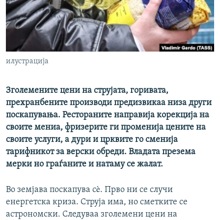
РСЕ веб страници
илустрација
Зголемените цени на струјата, горивата,
прехранбените производи предизвикаа низа други
поскапувања. Рестораните направија корекција на
своите мениа, фризерите ги променија цените на
своите услуги, а дури и црквите го сменија
тарифникот за верски обреди. Владата презема
мерки но граѓаните и натаму се жалат.
Во земјава поскапува сè. Прво ни се случи
енергетска криза. Струја има, но сметките се
астрономски. Следуваа зголемени цени на