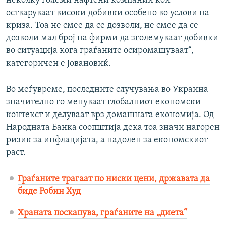
неколку големи нафтени компании кои
остваруваат високи добивки особено во услови на
криза. Тоа не смее да се дозволи, не смее да се
дозволи мал број на фирми да зголемуваат добивки
во ситуација кога граѓаните осиромашуваат“,
категоричен е Јовановиќ.
Во меѓувреме, последните случувања во Украина
значително го менуваат глобалниот економски
контекст и делуваат врз домашната економија. Од
Народната Банка соопштија дека тоа значи нагорен
ризик за инфлацијата, а надолен за економскиот
раст.
Граѓаните трагаат по ниски цени, државата да
биде Робин Худ
Храната поскапува, граѓаните на „диета“