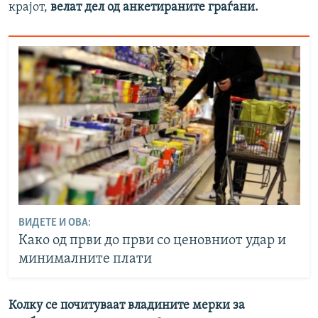
крајот,
велат дел од анкетираните граѓани.
ВИДЕТЕ И ОВА:
Како од први до први со ценовниот удар и
минималните плати
Колку се почитуваат владините мерки за