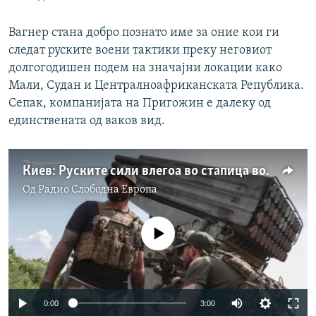
Вагнер стана добро познато име за оние кои ги
следат руските воени тактики преку неговиот
долгогодишен подем на значајни локации како
Мали, Судан и Централноафриканската Република.
Сепак, компанијата на Пригожин е далеку од
единствената од ваков вид.
Киев: Руските сили влегоа во стапица во Бахмут
Од
Радио Слободна Eвропа
No media source currently available
Auto
0:00
3:00