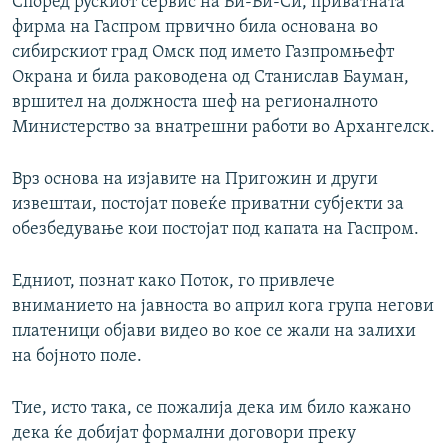
Според рускиот сервис на Би-Би-Си, приватната
фирма на Гаспром првично била основана во
сибирскиот град Омск под името Газпромњефт
Окрана и била раководена од Станислав Бауман,
вршител на должноста шеф на регионалното
Министерство за внатрешни работи во Архангелск.
Врз основа на изјавите на Пригожин и други
извештаи, постојат повеќе приватни субјекти за
обезбедување кои постојат под капата на Гаспром.
Едниот, познат како Поток, го привлече
вниманието на јавноста во април кога група негови
платеници објави видео во кое се жали на залихи
на бојното поле.
Тие, исто така, се пожалија дека им било кажано
дека ќе добијат формални договори преку