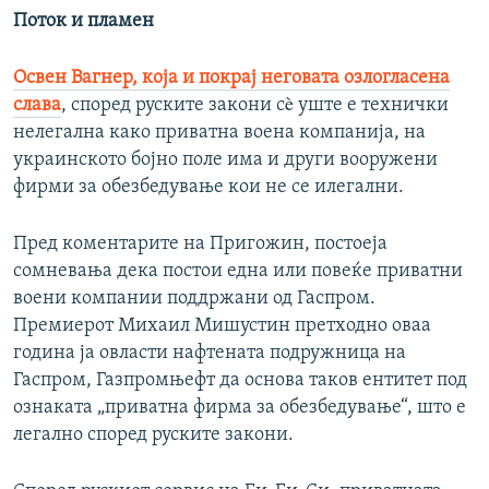
Поток и пламен
Освен Вагнер, која и покрај неговата озлогласена
слава
, според руските закони сè уште е технички
нелегална како приватна воена компанија, на
украинското бојно поле има и други вооружени
фирми за обезбедување кои не се илегални.
Пред коментарите на Пригожин, постоеја
сомневања дека постои една или повеќе приватни
воени компании поддржани од Гаспром.
Премиерот Михаил Мишустин претходно оваа
година ја овласти нафтената подружница на
Гаспром, Газпромњефт да основа таков ентитет под
ознаката „приватна фирма за обезбедување“, што е
легално според руските закони.