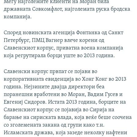
Меѓу најголемите клиенти на Моран била
државната Совкомфлот, најголемата руска бродска
компанија.
Според новинската агенција Фонтанка од Санкт
Петербург, ПМЦ Вагнер влече корени од
Славенскиот корпус, приватна воена компанија
која регрутирала борци уште во 2013 година.
Славенски корпус првпат се појави во
корпоративната евиденција во Хонг Конг во 2013
година. Нејзините двајца директори беа
поранешни вработени во Моран, Вадим Гусев и
Евгениј Сидоров. Истата 2013 година, борците на
Славенскиот корпус се појавија во Сирија на
барање на сириската влада, која веќе беше соочена
со зголемената закана од групи како т.н.
Исламската држава, која зазеде неколку нафтени