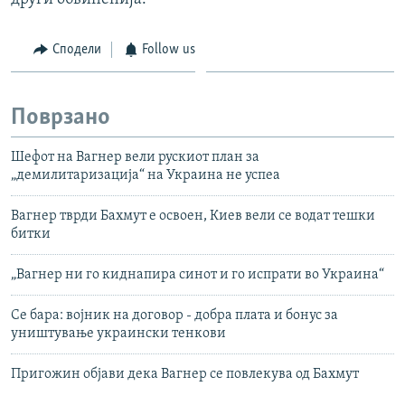
Сподели
Follow us
Поврзано
Шефот на Вагнер вели рускиот план за
„демилитаризација“ на Украина не успеа
Вагнер тврди Бахмут е освоен, Киев вели се водат тешки
битки
„Вагнер ни го киднапира синот и го испрати во Украина“
Се бара: војник на договор - добра плата и бонус за
уништување украински тенкови
Пригожин објави дека Вагнер се повлекува од Бахмут