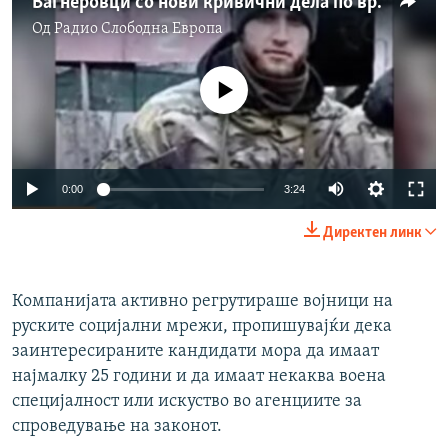
Вагнеровци со нови кривични дела по враќањето од војната во Украина
Од
Радио Слободна Eвропа
No media source currently available
Auto
0:00
3:24
240p
Директен линк
360p
Auto
240p
360p
480p
480p
Компанијата активно регрутираше војници на
руските социјални мрежи, пропишувајќи дека
720p
720p
1080p
заинтересираните кандидати мора да имаат
1080p
најмалку 25 години и да имаат некаква воена
специјалност или искуство во агенциите за
спроведување на законот.