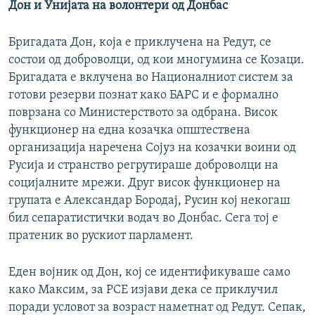
Дон и Унијата на волонтери од Донбас
Бригадата Дон, која е приклучена на Редут, се
состои од доброволци, од кои многумина се Козаци.
Бригадата е вклучена во Националниот систем за
готови резерви познат како БАРС и е формално
поврзана со Министерството за одбрана. Висок
функционер на една козачка општествена
организација наречена Сојуз на козачки воини од
Русија и странство регрутираше доброволци на
социјалните мрежи. Друг висок функционер на
групата е Александар Бородај, Русин кој некогаш
бил сепаратистички водач во Донбас. Сега тој е
пратеник во рускиот парламент.
Еден војник од Дон, кој се идентификуваше само
како Максим, за РСЕ изјави дека се приклучил
поради условот за возраст наметнат од Редут. Сепак,