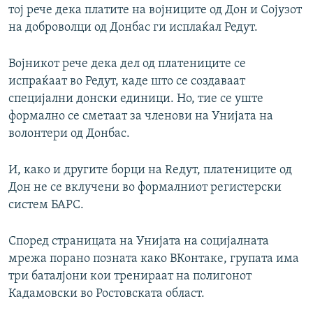
тој рече дека платите на војниците од Дон и Сојузот
на доброволци од Донбас ги исплаќал Редут.
Војникот рече дека дел од платениците се
испраќаат во Редут, каде што се создаваат
специјални донски единици. Но, тие се уште
формално се сметаат за членови на Унијата на
волонтери од Донбас.
И, како и другите борци на Reдут, платениците од
Дон не се вклучени во формалниот регистерски
систем БАРС.
Според страницата на Унијата на социјалната
мрежа порано позната како ВКонтаке, групата има
три баталјони кои тренираат на полигонот
Кадамовски во Ростовската област.