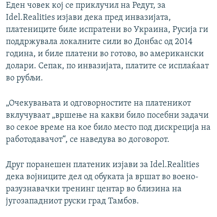
Еден човек кој се приклучил на Редут, за
Idel.Realities изјави дека пред инвазијата,
платениците биле испратени во Украина, Русија ги
поддржувала локалните сили во Донбас од 2014
година, и биле платени во готово, во американски
долари. Сепак, по инвазијата, платите се исплаќаат
во рубљи.
„Очекувањата и одговорностите на платеникот
вклучуваат „вршење на какви било посебни задачи
во секое време на кое било место под дискреција на
работодавачот“, се наведува во договорот.
Друг поранешен платеник изјави за Idel.Realities
дека војниците дел од обуката ја вршат во воено-
разузнавачки тренинг центар во близина на
југозападниот руски град Тамбов.