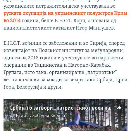
украинските истражители дека учествувала во
руската окупација на украинскиот полуостров Крим
во 2014
година, беше Е.Н.О.Т. Корп, основана од
националистичкиот активист Игор Мангушев.
Е.Н.О.Т. војници се забележани и во Сирија, според
извештајот на Полскиот институт за меѓународни
односи од 2018 година и учествувале во паравоени
операции во Таџикистан и Нагорно-Карабах.
Групата, исто така, организираше „патриотски“
летни кампови за млади во земји како Србија, Црна
Гора, Белорусија и други.
Србија го затвори „патриотскиот воен камп за млади“
Од
Радио Слободна Eвропа
No media source currently available