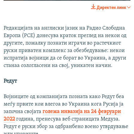
240p
Директен линк
360p
Auto
240p
360p
480p
480p
Редакцијата на англиски јазик на Радио Слободна
Европа (РСЕ) донесува краток преглед на некои од
720p
720p
1080p
другите, помалку познати играчи во растечкиот
1080p
руски приватен комплекс за обезбедување: некои
испратија војници да се борат во Украина, а други
станаа озлогласени на свој, уникатен начин.
Редут
Војниците од компанијата позната како Редут беа
меѓу првите кои влегоа во Украина кога Русија ја
започна својата
голема инвазија на 24 февруари
2022
година, пренесува веб страницата Медуза.
Редут е руски збор за одбранбено воено утврдување