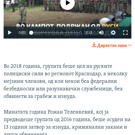
0:00
2:13
Директен линк
Во 2018 година, групата беше цел на руските
полициски сили во регионот Краснодар, а неколку
нејзини членови, од кои некои беа федерални
безбедносни или разузнавачки службеници, беа
обвинети за грабеж и изнуда.
Минатата година Роман Теленкевиќ, кој ја
предводеше групата од 2016 година, беше осуден на
13 години затвор за изнуда, криминални закани и
други обвиненија.