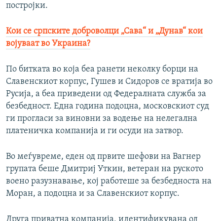
постројки.
Кои се српските доброволци „Сава“ и „Дунав“ кои
војуваат во Украина?
По битката во која беа ранети неколку борци на
Славенскиот корпус, Гушев и Сидоров се вратија во
Русија, а беа приведени од Федералната служба за
безбедност. Една година подоцна, московскиот суд
ги прогласи за виновни за водење на нелегална
платеничка компанија и ги осуди на затвор.
Во меѓувреме, еден од првите шефови на Вагнер
групата беше Дмитриј Уткин, ветеран на руското
воено разузнавање, кој работеше за безбедноста на
Моран, а подоцна и за Славенскиот корпус.
Друга приватна компанија, идентификувана од