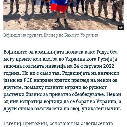
РСЕ веб страници
Војници на групата Вагнер во Бахмут, Украина
Војниците од компанијата позната како Редут беа
меѓу првите кои влегоа во Украина кога Русија ја
започна големата инвазија на 24 февруари 2022
година. Но не е само таа. Редакцијата на англиски
јазик на РСЕ направи краток преглед на некои од
другите, помалку познати играчи во рускиот
растечки бизнис за приватно обезбедување. Некои
од нив испратија војници да се борат во Украина, а
други станаа озлогласени на свој, уникатен начин.
Евгениј Пригожин, основачот на озлогласената