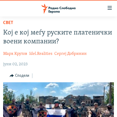
Достапни
линкови
Оди
СВЕТ
на
МАКЕДОНИЈА
Кој е кој меѓу руските платенички
содржината
СВЕТ
Оди
воени компании?
ВИЗУЕЛНО
на
главната
Марк Крутов
Idel.Realities
Сергеј Добринин
ВЕСТИ
навигација
јуни 02, 2023
ШТО ТРЕБА ДА ЗНАЕТЕ
Премини
на
ПРИЈАВИ СЕ ЗА ЊУЗЛЕТЕР
Сподели
пребарување
ПОДКАСТ ЗОШТО?
СЛЕДЕТЕ НЕ