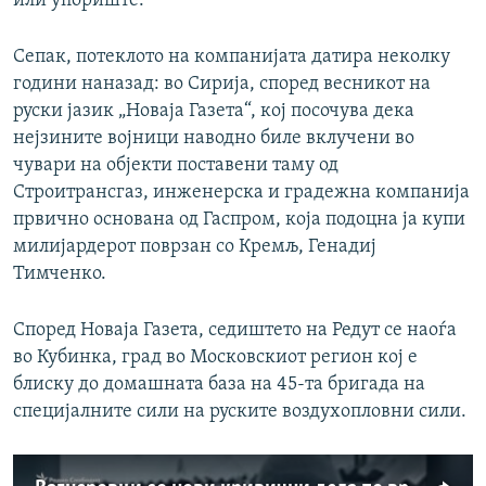
или упориште.
Сепак, потеклото на компанијата датира неколку
години наназад: во Сирија, според весникот на
руски јазик „Новаја Газета“, кој посочува дека
нејзините војници наводно биле вклучени во
чувари на објекти поставени таму од
Строитрансгаз, инженерска и градежна компанија
првично основана од Гаспром, која подоцна ја купи
милијардерот поврзан со Кремљ, Генадиј
Тимченко.
Според Новаја Газета, седиштето на Редут се наоѓа
во Кубинка, град во Московскиот регион кој е
блиску до домашната база на 45-та бригада на
специјалните сили на руските воздухопловни сили.