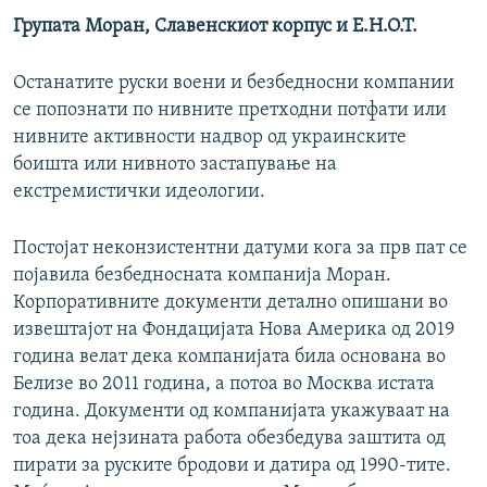
Групата Моран, Славенскиот корпус и Е.Н.О.Т.
Останатите руски воени и безбедносни компании
се попознати по нивните претходни потфати или
нивните активности надвор од украинските
боишта или нивното застапување на
екстремистички идеологии.
Постојат неконзистентни датуми кога за прв пат се
појавила безбедносната компанија Моран.
Корпоративните документи детално опишани во
извештајот на Фондацијата Нова Америка од 2019
година велат дека компанијата била основана во
Белизе во 2011 година, а потоа во Москва истата
година. Документи од компанијата укажуваат на
тоа дека нејзината работа обезбедува заштита од
пирати за руските бродови и датира од 1990-тите.