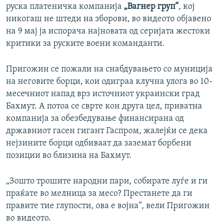
руска платеничка компанија
„Вагнер груп“
, кој
никогаш не штеди на зборови, во видеото објавено
на 9 мај ја испорача најновата од серијата жестоки
критики за руските воени команданти.
Пригожин се пожали на снабдувањето со муниција
на неговите борци, кои одиграа клучна улога во 10-
месечниот напад врз источниот украински град
Бахмут. А потоа се сврте кон друга цел, приватна
компанија за обезбедување финансирана од
државниот гасен гигант Гаспром, жалејќи се дека
нејзините борци одбиваат да заземат борбени
позиции во близина на Бахмут.
„Зошто трошите народни пари, собирате луѓе и ги
праќате во мелница за месо? Престанете да ги
правите тие глупости, ова е војна“, вели Пригожин
во видеото.