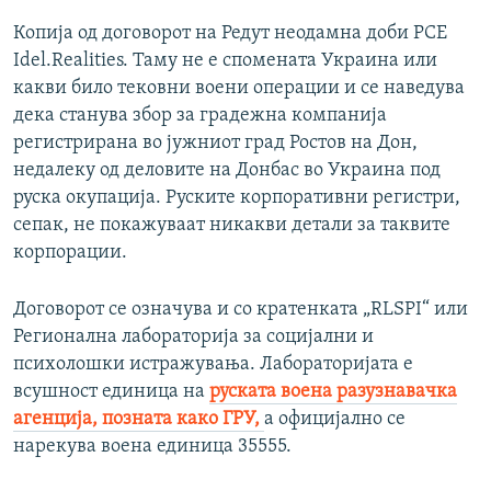
Копија од договорот на Редут неодамна доби РСЕ
Idel.Realities. Таму не е спомената Украина или
какви било тековни воени операции и се наведува
дека станува збор за градежна компанија
регистрирана во јужниот град Ростов на Дон,
недалеку од деловите на Донбас во Украина под
руска окупација. Руските корпоративни регистри,
сепак, не покажуваат никакви детали за таквите
корпорации.
Договорот се означува и со кратенката „RLSPI“ или
Регионална лабораторија за социјални и
психолошки истражувања. Лабораторијата е
всушност единица на
руската воена разузнавачка
агенција, позната како ГРУ,
а официјално се
нарекува воена единица 35555.