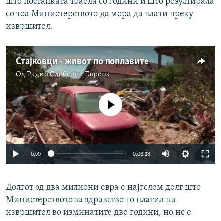
што постапката траела со години и што резултирала
со тоа Министерството да мора да плати преку
извршител.
Стајковци - живот по поплавите
Од
Радио Слободна Eвропа
No media source currently available
0:00
0:03:18
Долгот од два милиони евра е најголем долг што
Министерството за здравство го платил на
извршител во изминатите две години, но не е