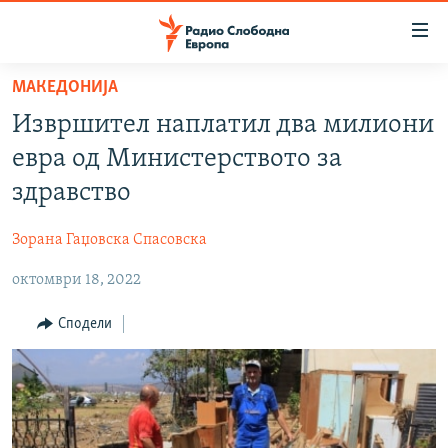
Достапни
линкови
Оди
МАКЕДОНИЈА
на
МАКЕДОНИЈА
Извршител наплатил два милиони
содржината
СВЕТ
Оди
евра од Министерството за
ВИЗУЕЛНО
на
здравство
главната
ВЕСТИ
навигација
Зорана Гаџовска Спасовска
ШТО ТРЕБА ДА ЗНАЕТЕ
Премини
на
октомври 18, 2022
ПРИЈАВИ СЕ ЗА ЊУЗЛЕТЕР
пребарување
ПОДКАСТ ЗОШТО?
Сподели
СЛЕДЕТЕ НЕ