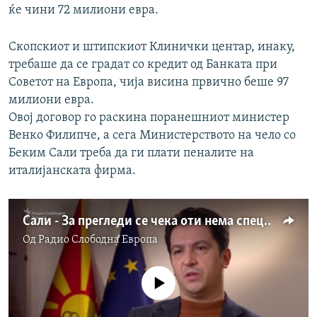
ќе чини 72 милиони евра.
Скопскиот и штипскиот Клинички центар, инаку,
требаше да се градат со кредит од Банката при
Советот на Европа, чија висина првично беше 97
милиони евра.
Овој договор го раскина поранешниот министер
Венко Филипче, а сега Министерството на чело со
Беким Сали треба да ги плати пеналите на
италијанската фирма.
Сали - За прегледи се чека оти нема специјалисти
Од
Радио Слободна Eвропа
No media source currently available