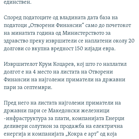
единствен.
Според податоците од владината дата база на
податоци „Отворени Финансии“ само до почетокот
на минатата година од Министерството за
здравство преку извршители се наплатени околу 20
долгови со вкупна вредност 150 илјади евра.
Извршителот Крум Коцарев, кој што го наплатил
долгот е на 4 место на листата на Отворени
Финансии на најголеми приматели на државни
пари за септември.
Пред него на листата најголеми приматели на
државни пари се Македонски железници
-инфраструктура за плати, компанијата Енерџи
деливери солутион за продажба на електрична
енергија и компанијата „Кокра е арт“ од која