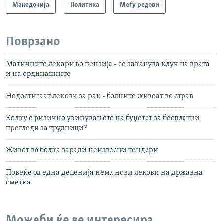
Македонија
Политика
Меѓу редови
Поврзано
Матичните лекари во пензија - се заканува клуч на врата
и на ординациите
Недостигаат лекови за рак - болните живеат во страв
Колку е ризично укинувањето на буџетот за бесплатни
прегледи за трудници?
Живот во болка заради неизвесни тендери
Повеќе од една деценија нема нови лекови на државна
сметка
Можеби ќе ве интересира