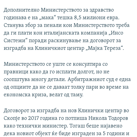
Дополнително Министерството за здравство
годинава е на „мака“ тешка 8,5 милиони евра.
Станува збор за пенали кои Министерството треба
да ги плати кон италијанската компанија „Инсо
Системи“ поради раскинување на договорот за
изградба на Клиничкиот центар „Мајка Тереза“.
Министерството се уште се консултира со
правници како да го исплати долгот, но не
соопштува многу детали. Арбитражниот суд е една
од опциите да не се даваат толку пари во време на
економска криза, велат од таму.
Договорот за изградба на нов Клинички центар во
Скопје во 2017 година го потпиша Никола Тодоров
како технички министер. Тогаш беше најавено
дека новиот објект ќе биде изграден за 5 години и