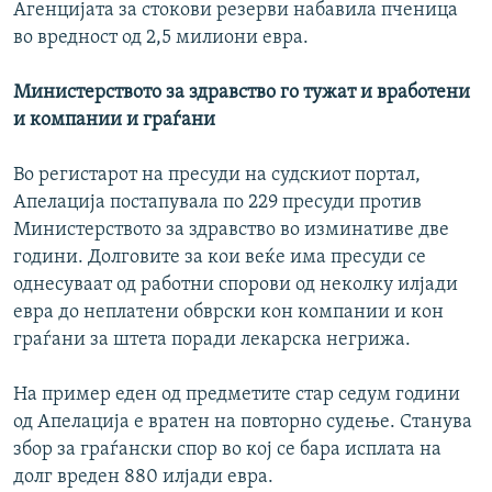
Агенцијата за стокови резерви набавила пченица
во вредност од 2,5 милиони евра.
Министерството за здравство го тужат и вработени
и компании и граѓани
Во регистарот на пресуди на судскиот портал,
Апелација постапувала по 229 пресуди против
Министерството за здравство во изминативе две
години. Долговите за кои веќе има пресуди се
однесуваат од работни спорови од неколку илјади
евра до неплатени обврски кон компании и кон
граѓани за штета поради лекарска негрижа.
На пример еден од предметите стар седум години
од Апелација е вратен на повторно судење. Станува
збор за граѓански спор во кој се бара исплата на
долг вреден 880 илјади евра.