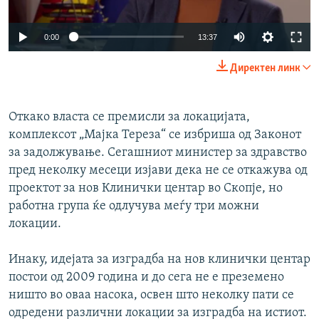
Auto
0:00
13:37
240p
Директен линк
360p
Auto
240p
360p
480p
480p
Откако власта се премисли за локацијата,
комплексот „Мајка Тереза“ се избриша од Законот
720p
720p
1080p
за задолжување. Сегашниот министер за здравство
1080p
пред неколку месеци изјави дека не се откажува од
проектот за нов Клинички центар во Скопје, но
работна група ќе одлучува меѓу три можни
локации.
Инаку, идејата за изградба на нов клинички центар
постои од 2009 година и до сега не е преземено
ништо во оваа насока, освен што неколку пати се
одредени различни локации за изградба на истиот.