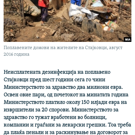
РСЕ веб страници
Поплавените домови на жителите на Стајковци, август
2016 година
Неисплатената дезинфекција на поплавено
Стајковци пред шест години сега го чини
Министерството за здравство два милиони евра.
Освен овие пари, од почетокот на минатата година
Министерството платило околу 150 илјади евра на
извршители за 20 спорови. Министерството за
здравство го тужат вработени во болници,
компании и граѓани за лекарски грешки. Тоа треба
да плаќа пенали и за раскинување на договорот за