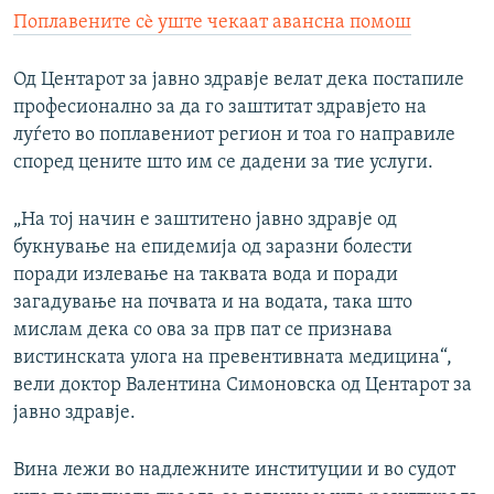
Поплавените сè уште чекаат авансна помош
Од Центарот за јавно здравје велат дека постапиле
професионално за да го заштитат здравјето на
луѓето во поплавениот регион и тоа го направиле
според цените што им се дадени за тие услуги.
„На тој начин е заштитено јавно здравје од
букнување на епидемија од заразни болести
поради излевање на таквата вода и поради
загадување на почвата и на водата, така што
мислам дека со ова за прв пат се признава
вистинската улога на превентивната медицина“,
вели доктор Валентина Симоновска од Центарот за
јавно здравје.
Вина лежи во надлежните институции и во судот