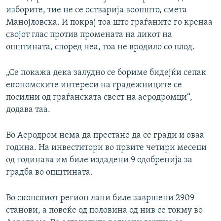
изборите, тие не се остварија воопшто, смета
Манојловска. И покрај тоа што граѓаните го кренаа
својот глас против промената на ликот на
општината, според неа, тоа не вродило со плод.
„Се покажа дека залудно се бориме бидејќи сепак
економските интереси на градежниците се
посилни од граѓанската свест на аеродромци“,
додава таа.
Во Аеродром нема да престане да се гради и оваа
година. На инвеститори во првите четири месеци
од годинава им биле издадени 9 одобренија за
градба во општината.
Во скопскиот регион лани биле завршени 2909
станови, а повеќе од половина од нив се токму во