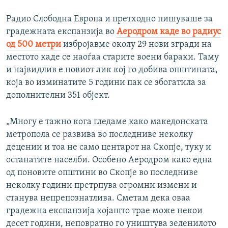
Радио Слободна Европа и претходно пишуваше за
градежната експанзија во
Аеродром каде во радиус
од 500 метри
избројавме околу 29 нови згради на
местото каде се наоѓаа старите воени бараки. Таму
и највидлив е новиот лик кој го добива општината,
која во изминатите 5 години пак се збогатила за
дополнителни 351 објект.
„Многу е тажно кога гледаме како македонската
метропола се развива во последниве неколку
децении и тоа не само центарот на Скопје, туку и
останатите населби. Особено Аеродром како една
од поновите општини во Скопје во последниве
неколку години претрпува огромни измени и
станува непрепознатлива. Сметам дека оваа
градежна експанзија којашто трае може некои
десет години, неповратно го уништува зеленилото