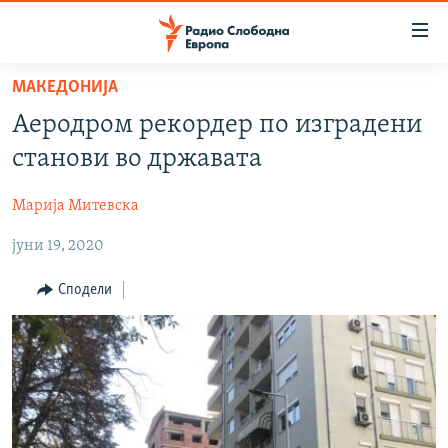
Достапни
линкови
Оди
МАКЕДОНИЈА
на
МАКЕДОНИЈА
Аеродром рекордер по изградени
содржината
СВЕТ
Оди
станови во државата
ВИЗУЕЛНО
на
главната
Марија Митевска
ВЕСТИ
навигација
јуни 19, 2020
ШТО ТРЕБА ДА ЗНАЕТЕ
Премини
на
ПРИЈАВИ СЕ ЗА ЊУЗЛЕТЕР
Сподели
пребарување
ПОДКАСТ ЗОШТО?
СЛЕДЕТЕ НЕ