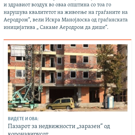
и здравиот воздух во оваа општина со тоа го
нарушува квалитетот на живеење на граѓаните на
Аеродром“, вели Искра Манојлоска од граѓанската
иницијатива „ Сакаме Аеродром да дише“.
ВИДЕТЕ И ОВА:
Пазарот за недвижности „заразен“ од
коронавирусот