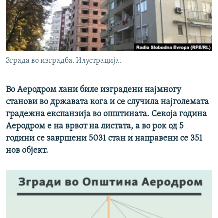
РСЕ веб страници
Зграда во изградба. Илустрација.
Во Аеродром лани биле изградени најмногу
станови во државата кога и се случила најголемата
градежна експанзија во општината. Секоја година
Аеродром е на врвот на листата, а во рок од 5
години се завршени 5031 стан и направени се 351
нов објект.