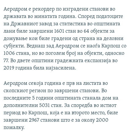
Аеродром е рекордер по изградени станови во
државата во минатата година. Според податоците
на Државниот завод за статистика во општината
лани биле завршени 1601 стан во 64 објекти за
домување кои биле градени од страна на деловни
субјекти. Веднаш зад Аеродром се наоѓа Карпош со
1006 стана, но во поголем број на објекти, односно
77. Во двете општини градежната експанзија во
2019 година била најзасилена.
Аеродром секоја година е прв на листата во
скопскиот регион по завршени станови. Во
последните 5 години општината станала дом на
дополнителни 5031 стан. За споредба во истиот
период во Карпош, која е на второто место, биле
завршени 2967 станови што е за околу 2000
помалку.