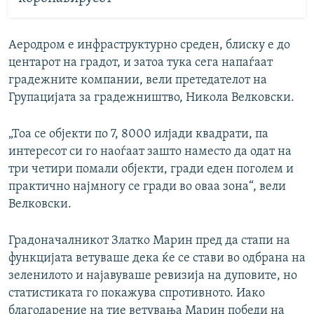
Аеродром е инфраструктурно среден, блиску е до
центарот на градот, и затоа тука сега напаѓаат
градежните компании, вели претедателот на
Групацијата за градежништво, Никола Велковски.
„Тоа се објекти по 7, 8000 илјади квадрати, па
интересот си го наоѓаат зашто наместо да одат на
три четири помали објекти, гради еден поголем и
практично најмногу се гради во оваа зона“, вели
Велковски.
Градоначалникот Златко Марин пред да стапи на
функцијата ветуваше дека ќе се стави во одбрана на
зеленилото и најавуваше ревизија на дуповите, но
статистиката го покажува спротивното. Иако
благодарение на тие ветувања Марин победи на