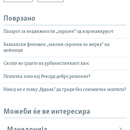
Поврзано
Пазарот за недвижности „заразен“ од коронавирусот
Балкански феномен „закони скроени по мерка“ на
моќници
Скопје во срцето на урбанистичкиот хаос
Пешачка зона кај Рекорд добро решение?
Никој не е толку „будала“ да гради без сеизмичка заштита?
Можеби ќе ве интересира
Македонија