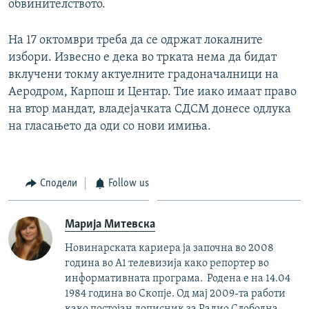
обвинителството.
На 17 октомври треба да се одржат локалните
избори. Извесно е дека во трката нема да бидат
вклучени токму актуелните градоначалници на
Аеродром, Карпош и Центар. Тие иако имаат право
на втор мандат, владејачката СДСМ донесе одлука
на гласањето да оди со нови имиња.
Сподели
Follow us
Марија Митевска
Новинарската кариера ја започна во 2008
година во А1 телевизија како репортер во
информативната програма. Родена е на 14.04
1984 година во Скопје. Од мај 2009-та работи
како постојан дописник за Радио Слободна