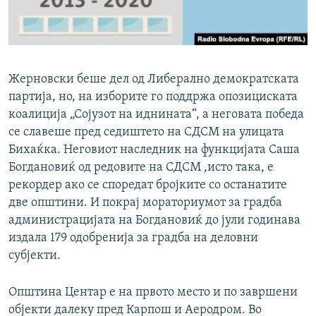
Жерновски беше дел од Либерално демократската
партија, но, на изборите го поддржа опозициската
коалиција „Сојузот на иднината“, а неговата победа
се славеше пред седиштето на СДСМ на улицата
Бихаќка. Неговиот наследник на функцијата Саша
Богдановиќ од редовите на СДСМ ,исто така, е
рекордер ако се споредат бројките со останатите
две општини. И покрај мораториумот за градба
администрацијата на Богдановиќ до јули годинава
издала 179 одобренија за градба на деловни
субјекти.
Општина Центар е на првото место и по завршени
објекти далеку пред Карпош и Аеродром. Во