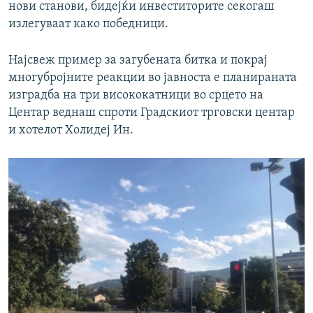
нови станови, бидејќи инвеститорите секогаш
излегуваат како победници.
Најсвеж пример за загубената битка и покрај
многубројните реакции во јавноста е планираната
изградба на три висококатници во срцето на
Центар веднаш спроти Градскиот трговски центар
и хотелот Холидеј Ин.