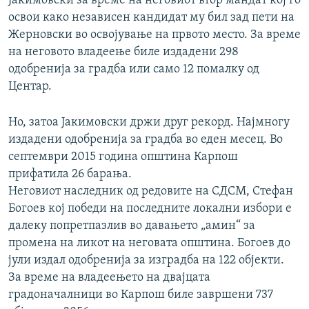
Јакимовски за време на неговиот втор мандат кој го
освои како независен кандидат му бил зад пети на
Жерновски во освојување на првото место. За време
на неговото владеење биле издадени 298
одобренија за градба или само 12 помалку од
Центар.
Но, затоа Јакимовски држи друг рекорд. Најмногу
издадени одобренија за градба во еден месец. Во
септември 2015 година општина Карпош
прифатила 26 барања.
Неговиот наследник од редовите на СДСМ, Стефан
Богоев кој победи на последните локални избори е
далеку попретпазлив во давањето „амин“ за
промена на ликот на неговата општина. Богоев до
јули издал одобренија за изградба на 122 објекти.
За време на владеењето на двајцата
градоначалници во Карпош биле завршени 737