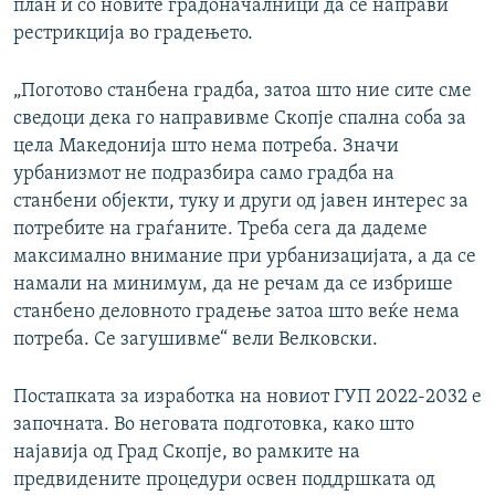
план и со новите градоначалници да се направи
рестрикција во градењето.
„Поготово станбена градба, затоа што ние сите сме
сведоци дека го направивме Скопје спална соба за
цела Македонија што нема потреба. Значи
урбанизмот не подразбира само градба на
станбени објекти, туку и други од јавен интерес за
потребите на граѓаните. Треба сега да дадеме
максимално внимание при урбанизацијата, а да се
намали на минимум, да не речам да се избрише
станбено деловното градење затоа што веќе нема
потреба. Се загушивме“ вели Велковски.
Постапката за изработка на новиот ГУП 2022-2032 е
започната. Во неговата подготовка, како што
најавија од Град Скопје, во рамките на
предвидените процедури освен поддршката од