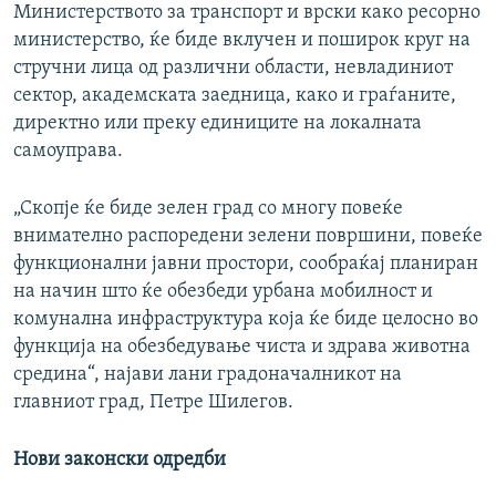
Министерството за транспорт и врски како ресорно
министерство, ќе биде вклучен и поширок круг на
стручни лица од различни области, невладиниот
сектор, академската заедница, како и граѓаните,
директно или преку единиците на локалната
самоуправа.
„Скопје ќе биде зелен град со многу повеќе
внимателно распоредени зелени површини, повеќе
функционални јавни простори, сообраќај планиран
на начин што ќе обезбеди урбана мобилност и
комунална инфраструктура која ќе биде целосно во
функција на обезбедување чиста и здрава животна
средина“, најави лани градоначалникот на
главниот град, Петре Шилегов.
Нови законски одредби