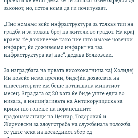
проекти ќе ветат дека ќе ги запазат овие одредби од
законот, но, потоа нема да ги почитуваат.
„Ние немаме веќе инфраструктура за толкав тип на
градба и за толкав број на жители во градот. На крај
краева ќе доживееме како ние што имаме човечки
инфаркт, ќе доживееме инфаркт на таа
инфраструктура кај нас“, додава Велковски.
За изградбата на првата висококатница кај Холидеј
Ин повеќе нема пречки, бидејќи дозволата на
инвеститорите им беше потпишана минатиот
месец. Зградата од 20 ката ќе биде уште една во
низата, а иницијативата на Антикорупциска за
кривично гонење на поранешните
градоначалници на Центар, Тодоровиќ и
Жерновски за злоупотреба на службената положба
се уште чека на последниот збор од