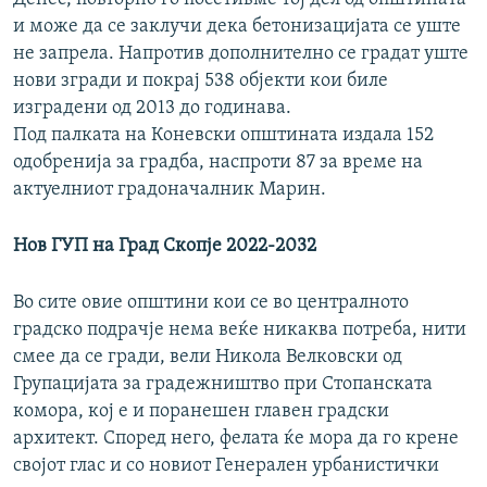
i
s
и може да се заклучи дека бетонизацијата се уште
o
l
не запрела. Напротив дополнително се градат уште
u
i
нови згради и покрај 538 објекти кои биле
s
d
изградени од 2013 до годинава.
s
e
Под палката на Коневски општината издала 152
l
одобренија за градба, наспроти 87 за време на
i
актуелниот градоначалник Марин.
d
e
Нов ГУП на Град Скопје 2022-2032
Во сите овие општини кои се во централното
градско подрачје нема веќе никаква потреба, нити
смее да се гради, вели Никола Велковски од
Групацијата за градежништво при Стопанската
комора, кој е и поранешен главен градски
архитект. Според него, фелата ќе мора да го крене
својот глас и со новиот Генерален урбанистички