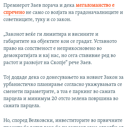
Премиерот Заев порача и дека
мегаломанство е
спречено
не само со волјата на градоначалниците и
советниците, туку и со закон.
„Законот веќе ги лимитира и висините и
габаритите на објектите кои се градат. Уставното
право на сопственост е неприкосновено во
демократијата и кај нас, но сега ставивме ред во
растот и развојот на Скопје“ рече Заев.
Тој додаде дека со донесувањето на новиот Закон за
урбанистичко планирање согласно укажувањата се
сменети параметрите, а тоа е паркинг во самата
парцела и минимум 20 отсто зелена површина во
самата парцела.
Но, според Велковски, инвеститорите во првичните