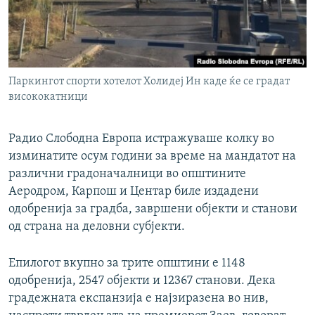
Паркингот спорти хотелот Холидеј Ин каде ќе се градат
висококатници
Радио Слободна Европа истражуваше колку во
изминатите осум години за време на мандатот на
различни градоначалници во општините
Аеродром, Карпош и Центар биле издадени
одобренија за градба, завршени објекти и станови
од страна на деловни субјекти.
Епилогот вкупно за трите општини е 1148
одобренија, 2547 објекти и 12367 станови. Дека
градежната експанзија е најзиразена во нив,