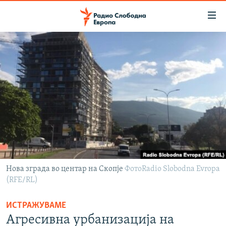
Достапни
линкови
Оди
на
МАКЕДОНИЈА
содржината
СВЕТ
Оди
ВИЗУЕЛНО
на
главната
ВЕСТИ
навигација
ШТО ТРЕБА ДА ЗНАЕТЕ
Премини
на
ПРИЈАВИ СЕ ЗА ЊУЗЛЕТЕР
пребарување
ПОДКАСТ ЗОШТО?
Нова зграда во центар на Скопје
ФотоRadio Slobodna Evropa
(RFE/RL)
СЛЕДЕТЕ НЕ
ИСТРАЖУВАМЕ
Агресивна урбанизација на