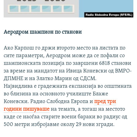
Аеродром шампион по станови
Ако Карпош го држи второто место на листата по
сите параметри, Аеродром може да се пофали со
шампионската позиција по завршени 6818 станови
за време на мандатот на Ивица Коневски од ВМРО-
ДПМНЕ и на Златко Марин од СДСМ.
Највидлива е градежната експанзија во општината
во близина на основното училиште Блаже
Коневски. Радио Слободна Европа и
пред три
години пишуваше
на темата, а тогаш на местото
каде се наоѓаа старите воени бараки во радиус од
500 метри избројавме околу 29 нови згради.