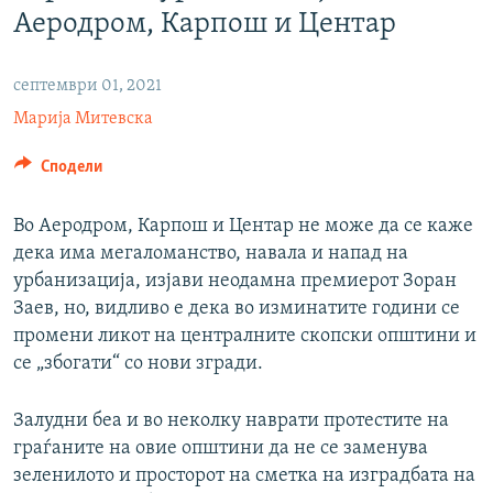
Аеродром, Карпош и Центар
РСЕ веб страници
септември 01, 2021
Марија Митевска
Сподели
Во Аеродром, Карпош и Центар не може да се каже
дека има мегаломанство, навала и напад на
урбанизација, изјави неодамна премиерот Зоран
Заев, но, видливо е дека во изминатите години се
промени ликот на централните скопски општини и
се „збогати“ со нови згради.
Залудни беа и во неколку наврати протестите на
граѓаните на овие општини да не се заменува
зеленилото и просторот на сметка на изградбата на