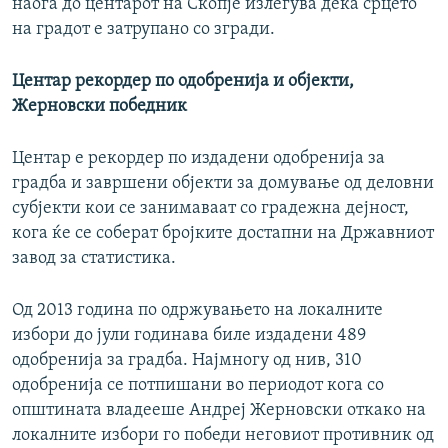
наоѓа до центарот на Скопје излегува дека срцето
на градот е затрупано со згради.
Центар рекордер по одобренија и објекти,
Жерновски победник
Центар е рекордер по издадени одобренија за
градба и завршени објекти за домување од деловни
субјекти кои се занимаваат со градежна дејност,
кога ќе се соберат бројките достапни на Државниот
завод за статистика.
Од 2013 година по одржувањето на локалните
избори до јули годинава биле издадени 489
одобренија за градба. Најмногу од нив, 310
одобренија се потпишани во периодот кога со
општината владееше Андреј Жерновски откако на
локалните избори го победи неговиот противник од