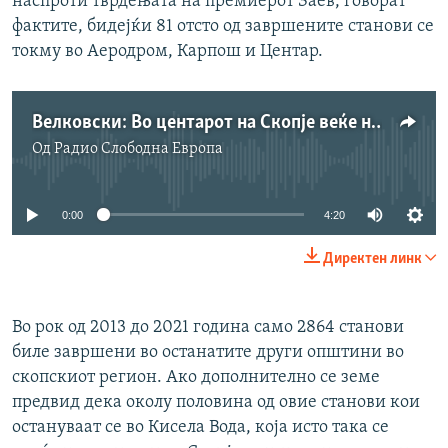
наспроти тврдењата на премиерот Заев, говорат
фактите, бидејќи 81 отсто од завршените станови се
токму во Аеродром, Карпош и Центар.
Велковски: Во центарот на Скопје веќе не смее да се гради
Од
Радио Слободна Eвропа
No media source currently available
0:00
4:20
Директен линк
Во рок од 2013 до 2021 година само 2864 станови
биле завршени во останатите други општини во
скопскиот регион. Ако дополнително се земе
предвид дека околу половина од овие станови кои
остануваат се во Кисела Вода, која исто така се