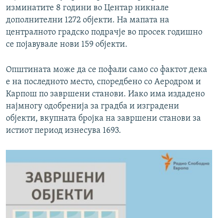
изминатите 8 години во Центар никнале
дополнителни 1272 објекти. На мапата на
централното градско подрачје во просек годишно
се појавувале нови 159 објекти.
Општината може да се пофали само со фактот дека
е на последното место, споредбено со Аеродром и
Карпош по завршени станови. Иако има издадено
најмногу одобренија за градба и изградени
објекти, вкупната бројка на завршени станови за
истиот период изнесува 1693.