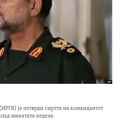
ИРГК) ја потврди смртта на командантот
апад минатата недела.