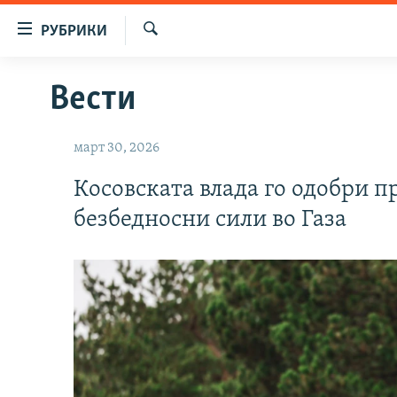
Достапни
РУБРИКИ
линкови
Барај
Оди
МАКЕДОНИЈА
Вести
на
СВЕТ
содржината
Оди
ВИЗУЕЛНО
март 30, 2026
на
ВЕСТИ
главната
Косовската влада го одобри п
навигација
ШТО ТРЕБА ДА ЗНАЕТЕ
безбедносни сили во Газа
Премини
ПРИЈАВИ СЕ ЗА ЊУЗЛЕТЕР
на
пребарување
ПОДКАСТ ЗОШТО?