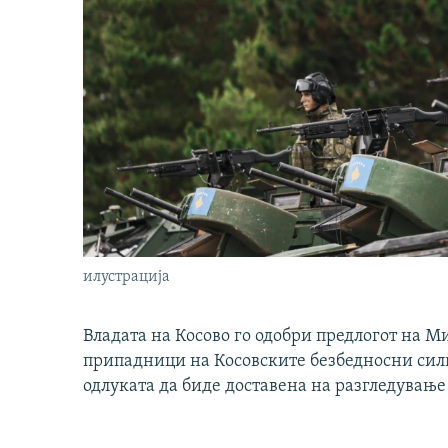
илустрација
Владата на Косово го одобри предлогот на М
припадници на Косовските безбедносни сили 
одлуката да биде доставена на разгледување