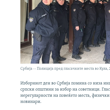
Србија -- Полиција пред гласачките места во Кула, 
Изборниот ден во Србија помина со низа инц
српски општини за избор на советници. Глас
нерегуларности на повеќето места, физички
новинари.