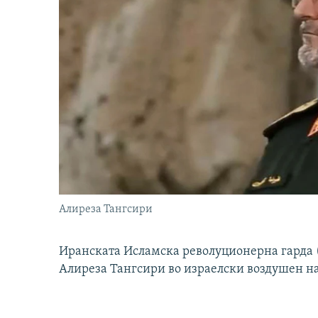
Алиреза Тангсири
Иранската Исламска револуционерна гарда (
Алиреза Тангсири во израелски воздушен н