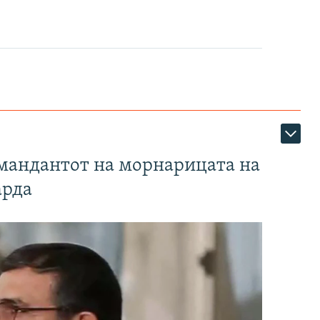
омандантот на морнарицата на
арда