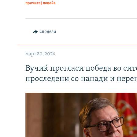
прочитај повеќе
Сподели
март 30, 2026
Вучиќ прогласи победа во си
проследени со напади и нере