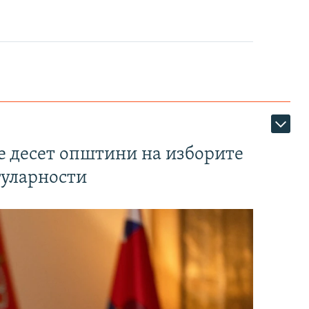
те десет општини на изборите
гуларности