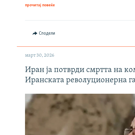
прочитај повеќе
Сподели
март 30, 2026
Иран ја потврди смртта на к
Иранската револуционерна г