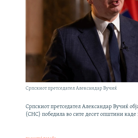
Српскиот претседател Александар Вучиќ
Српскиот претседател Александар Вучиќ обј
(СНС) победила во сите десет општини каде 