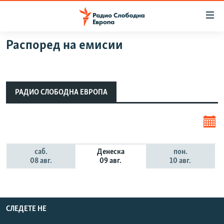
Достапни
линкови
Оди
Распоред на емисии
на
МАКЕДОНИЈА
содржината
СВЕТ
Оди
ВИЗУЕЛНО
на
РАДИО СЛОБОДНА ЕВРОПА
главната
ВЕСТИ
навигација
ШТО ТРЕБА ДА ЗНАЕТЕ
Премини
на
ПРИЈАВИ СЕ ЗА ЊУЗЛЕТЕР
пребарување
саб.
Денеска
пон.
ПОДКАСТ ЗОШТО?
08 авг.
09 авг.
10 авг.
СЛЕДЕТЕ НЕ
СЛЕДЕТЕ НЕ