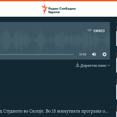
EMBED
e currently available
14:59
Директен линк
EMBED
Утринска програма на Радио Слободна Европа од Студиото во Скопје. Во 15 минутната програма од понеделник до петок можете да слушате вести и прилози од земјата, регионот и светот. Во голем дел емисијата е посветена на локални настани, случувања и приказни од секојдневниот живот на граѓаните во Македонија.