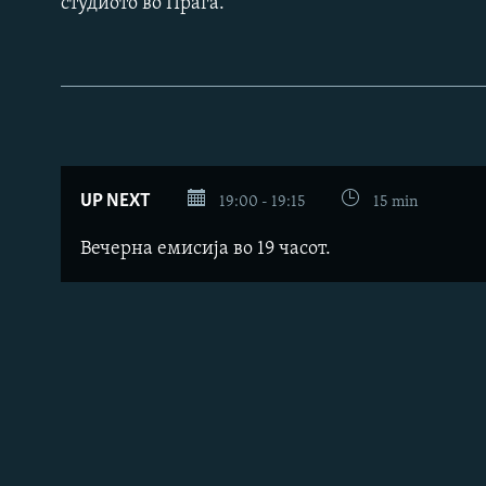
студиото во Прага.
UP NEXT
19:00 - 19:15
15 min
Вечерна емисија во 19 часот.