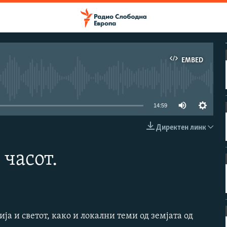
EMBED
e currently available
14:59
Директен линк
EMBED
 часот.
ја и светот, како и локални теми од земјата од