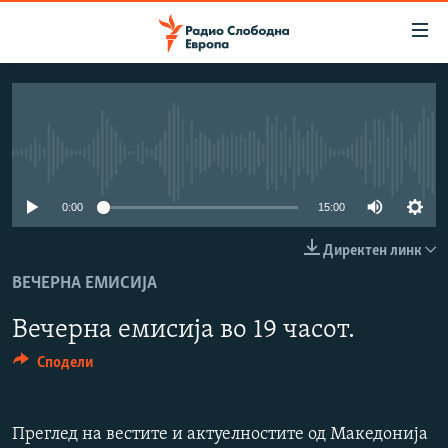
Достапни
линкови
Оди
на
МАКЕДОНИЈА
содржината
СВЕТ
Оди
No media source currently available
ВИЗУЕЛНО
на
главната
0:00
15:00
ВЕСТИ
навигација
ШТО ТРЕБА ДА ЗНАЕТЕ
Директен линк
Премини
на
ВЕЧЕРНА ЕМИСИЈА
ПРИЈАВИ СЕ ЗА ЊУЗЛЕТЕР
пребарување
ПОДКАСТ ЗОШТО?
Вечерна емисија во 19 часот.
Сподели
СЛЕДЕТЕ НЕ
Преглед на вестите и актуелностите од Македонија